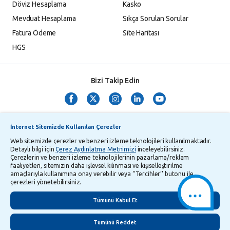
Döviz Hesaplama
Kasko
Mevduat Hesaplama
Sıkça Sorulan Sorular
Fatura Ödeme
Site Haritası
HGS
Bizi Takip Edin
İnternet Sitemizde Kullanılan Çerezler
Web sitemizde çerezler ve benzeri izleme teknolojileri kullanılmaktadır.
Detaylı bilgi için
Çerez Aydınlatma Metnimizi
inceleyebilirsiniz.
Çerezlerin ve benzeri izleme teknolojilerinin pazarlama/reklam
TMSF ve YTM Zaman Aşımı Listesi
Bilgi Toplumu Hizmetleri
faaliyetleri, sitemizin daha işlevsel kılınması ve kişiselleştirilme
amaçlarıyla kullanımına onay verebilir veya ‘’Tercihler’’ butonu ile
Kişisel Verilerin Korunması
Gizlilik Politikası
Çerez Aydınlatma Metni
çerezleri yönetebilirsiniz.
İletişim
English
Tümünü Kabul Et
Tümünü Reddet