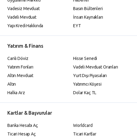
Uygulama Marketi
Haberler
Vadesiz Mevduat
Basın Bültenleri
Vadeli Mevduat
İnsan Kaynakları
Yapı Kredi Hakkında
EYT
Yatırım & Finans
Canlı Döviz
Hisse Senedi
Yatırım Fonları
Vadeli Mevduat Oranları
Altın Mevduat
Yurt Dışı Piyasaları
Altın
Yatırımcı Köşesi
Halka Arz
Dolar Kaç TL
Kartlar & Başvurular
Banka Hesabı Aç
Worldcard
Ticari Hesap Aç
Ticari Kartlar