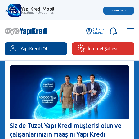
Yapı Kredi Mobil
×
Download
Hayatınızın Uygulaması
Şube ve
ATM'ler
Yapı Kredili Ol
İnternet Şubesi
KOBİ
Siz de Tüzel Yapı Kredi müşterisi olun ve
çalışanlarınızın maaşını Yapı Kredi