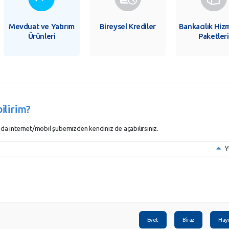
Mevduat ve Yatırım
Bireysel Krediler
Bankacılık Hiz
Ürünleri
Paketleri
ilirim?
 da internet/mobil şubemizden kendiniz de açabilirsiniz.
Y
Evet
Biraz
Hayı