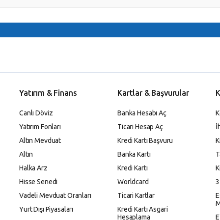
Yatırım & Finans
Kartlar & Başvurular
K
Canlı Döviz
Banka Hesabı Aç
K
Yatırım Fonları
Ticari Hesap Aç
İ
Altın Mevduat
Kredi Kartı Başvuru
K
Altın
Banka Kartı
T
Halka Arz
Kredi Kartı
K
Hisse Senedi
Worldcard
3
Vadeli Mevduat Oranları
Ticari Kartlar
E
M
Yurt Dışı Piyasaları
Kredi Kartı Asgari
Hesaplama
E