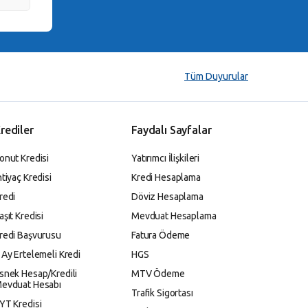
Tüm Duyurular
rediler
Faydalı Sayfalar
onut Kredisi
Yatırımcı İlişkileri
htiyaç Kredisi
Kredi Hesaplama
redi
Döviz Hesaplama
aşıt Kredisi
Mevduat Hesaplama
redi Başvurusu
Fatura Ödeme
 Ay Ertelemeli Kredi
HGS
snek Hesap/Kredili
MTV Ödeme
evduat Hesabı
Trafik Sigortası
YT Kredisi