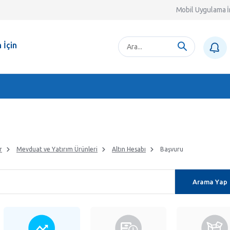
Mobil Uygulama İ
 İçin
r
Mevduat ve Yatırım Ürünleri
Altın Hesabı
Başvuru
Arama Yap