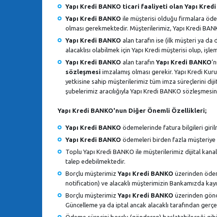
Yapı Kredi BANKO ticari faaliyeti olan Yapı Kredi 
Yapı Kredi BANKO
ile müşterisi olduğu firmalara öde
olması gerekmektedir. Müşterilerimiz, Yapı Kredi BANKO
Yapı Kredi BANKO
alan tarafın ise (ilk müşteri ya da
alacaklısı olabilmek için Yapı Kredi müşterisi olup, iş
Yapı Kredi BANKO
alan tarafın
Yapı Kredi BANKO
’
sözleşmesi
imzalamış olması gerekir. Yapı Kredi Kur
yetkisine sahip müşterilerimiz tüm imza süreçlerini di
şubelerimiz aracılığıyla Yapı Kredi BANKO sözleşmesini 
Yapı Kredi BANKO'nun Diğer Önemli Özellikleri;
Yapı Kredi BANKO
ödemelerinde fatura bilgileri giril
Yapı Kredi BANKO
ödemeleri birden fazla müşteriye d
Toplu Yapı Kredi BANKO ile müşterilerimiz dijital kan
talep edebilmektedir.
Borçlu müşterimiz
Yapı Kredi BANKO
üzerinden ödeme
notification) ve alacaklı müşterimizin Bankamızda kayıt
Borçlu müşterimiz
Yapı Kredi BANKO
üzerinden gönd
Güncelleme ya da iptal ancak alacaklı tarafından gerçekl
Ödeme sürecini borçlu (gönderen) başlatabileceği gibi