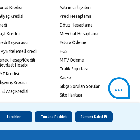
onut Kredisi
Yatırımcı İlişkileri
htiyaç Kredisi
Kredi Hesaplama
redi
Döviz Hesaplama
aşıt Kredisi
Mevduat Hesaplama
redi Başvurusu
Fatura Ödeme
 Ay Ertelemeli Kredi
HGS
snek Hesap/Kredili
MTV Ödeme
evduat Hesabı
Trafik Sigortası
YT Kredisi
Kasko
lışveriş Kredisi
Sıkça Sorulan Sorular
. El Araç Kredisi
Site Haritası
Tercihler
Tümünü Reddet
Tümünü Kabul Et
 Korunması
Gizlilik Politikası
Çerez Aydınlatma Metni