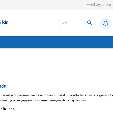
Mobil Uygulama İ
 İçin
eçin!
rantisi, erken finansman ve devir imkanı sunarak ticarette bir adım öne geçiyor!
arına
dijital ve yepyeni bir ödeme deneyimi ile cevap buluyor.
r Üründe!