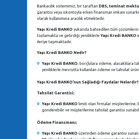
Bankacılık sistemimiz; bir taraftan
DBS, teminat mektubu
garantisi veya iskontoyla erken finansman imkanı sunarken
olarak kullanımına aracılık etmektedir.
Yapı Kredi BANKO
yukarıda bahsedilen tüm çözümlerin su
toplamakta ve getirdiği yeniliklerle
Yapı Kredi BANKO
e
ileriye taşımaktadır.
Yapı Kredi BANKO Nedir?
Yapı Kredi BANKO
; borçlulara ödeme, alacaklılara ta
yeniliklerle mevcutta kullanılan ödeme ve tahsilat ür
Yapı Kredi BANKO’nun Sağladığı Faydalar Nelerdir?
Tahsilat Garantisi;
Yapı Kredi BANKO
limiti olan firmalar müşterilerine,
gönderebilir ve müşterilerine tahsilat garantisi sunabili
Ödeme Finansmanı;
Yapı Kredi BANKO
üzerinden ödeme garantisi sunan m