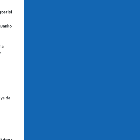
şterisi
i Banko
.
ma
e
 ya da
en ödeme