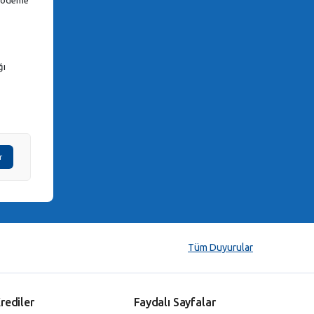
ğı
r
Tüm Duyurular
rediler
Faydalı Sayfalar