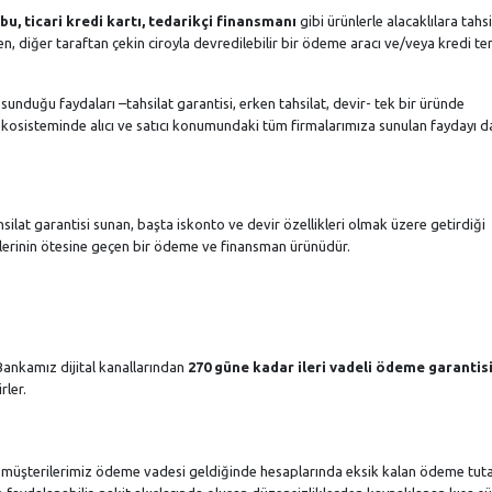
, ticari kredi kartı, tedarikçi finansmanı
gibi ürünlerle alacaklılara tahsi
, diğer taraftan çekin ciroyla devredilebilir bir ödeme aracı ve/veya kredi te
nduğu faydaları –tahsilat garantisi, erken tahsilat, devir- tek bir üründe
kosisteminde alıcı ve satıcı konumundaki tüm firmalarımıza sunulan faydayı 
hsilat garantisi sunan, başta iskonto ve devir özellikleri olmak üzere getirdiği
ünlerinin ötesine geçen bir ödeme ve finansman ürünüdür.
 Bankamız dijital kanallarından
270 güne kadar ileri vadeli ödeme garantis
rler.
üşterilerimiz ödeme vadesi geldiğinde hesaplarında eksik kalan ödeme tutar