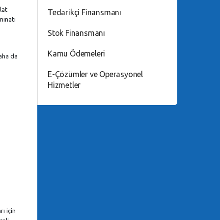
lat
Tedarikçi Finansmanı
minatı
Stok Finansmanı
Kamu Ödemeleri
daha da
E-Çözümler ve Operasyonel
Hizmetler
i
ı için