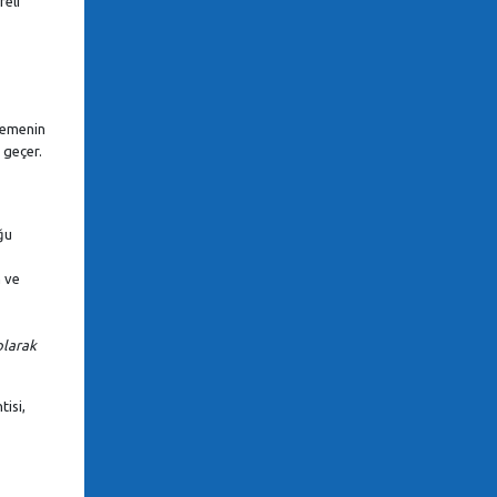
reli
ödemenin
 geçer.
ğu
n ve
olarak
tisi,