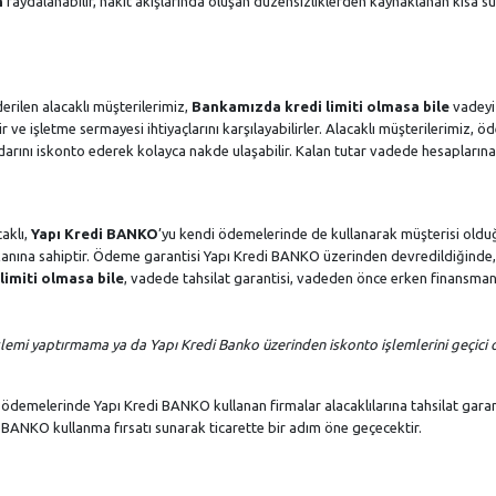
n
faydalanabilir, nakit akışlarında oluşan düzensizliklerden kaynaklanan kısa sü
rilen alacaklı müşterilerimiz,
Bankamızda kredi limiti olmasa bile
vadeyi
e işletme sermayesi ihtiyaçlarını karşılayabilirler. Alacaklı müşterilerimiz, 
arını iskonto ederek kolayca nakde ulaşabilir. Kalan tutar vadede hesaplarına
aklı,
Yapı Kredi BANKO
’yu kendi ödemelerinde de kullanarak müşterisi oldu
anına sahiptir. Ödeme garantisi Yapı Kredi BANKO üzerinden devredildiğinde,
imiti olmasa bile
, vadede tahsilat garantisi, vadeden önce erken finansma
işlemi yaptırmama ya da Yapı Kredi Banko üzerinden iskonto işlemlerini geçici 
li ödemelerinde Yapı Kredi BANKO kullanan firmalar alacaklılarına tahsilat garan
BANKO kullanma fırsatı sunarak ticarette bir adım öne geçecektir.