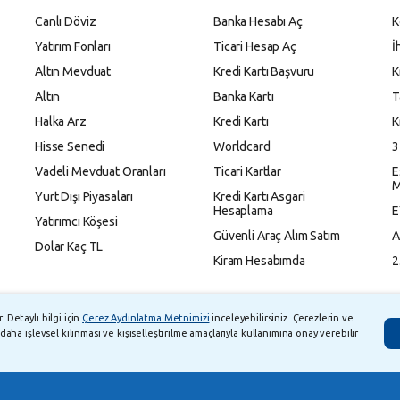
Canlı Döviz
Banka Hesabı Aç
K
Yatırım Fonları
Ticari Hesap Aç
İ
Altın Mevduat
Kredi Kartı Başvuru
K
Altın
Banka Kartı
T
Halka Arz
Kredi Kartı
K
Hisse Senedi
Worldcard
3
Vadeli Mevduat Oranları
Ticari Kartlar
E
M
Yurt Dışı Piyasaları
Kredi Kartı Asgari
Hesaplama
E
Yatırımcı Köşesi
Güvenli Araç Alım Satım
A
Dolar Kaç TL
Kiram Hesabımda
2
 Detaylı bilgi için
Çerez Aydınlatma Metnimizi
inceleyebilirsiniz. Çerezlerin ve
daha işlevsel kılınması ve kişiselleştirilme amaçlarıyla kullanımına onay verebilir
M Zaman Aşımı Listesi
Bilgi Toplumu Hizmetleri
Kişisel Verilerin