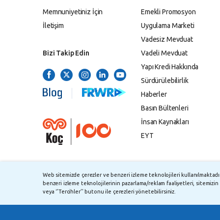
Memnuniyetiniz İçin
Emekli Promosyon
İletişim
Uygulama Marketi
Vadesiz Mevduat
Bizi Takip Edin
Vadeli Mevduat
Yapı Kredi Hakkında
Sürdürülebilirlik
Haberler
Basın Bültenleri
İnsan Kaynakları
EYT
Web sitemizde çerezler ve benzeri izleme teknolojileri kullanılmaktadır.
benzeri izleme teknolojilerinin pazarlama/reklam faaliyetleri, sitemizin 
©
2026
Yapı ve Kredi Bankası A.Ş.
TMSF ve YT
veya ‘’Tercihler’’ butonu ile çerezleri yönetebilirsiniz.