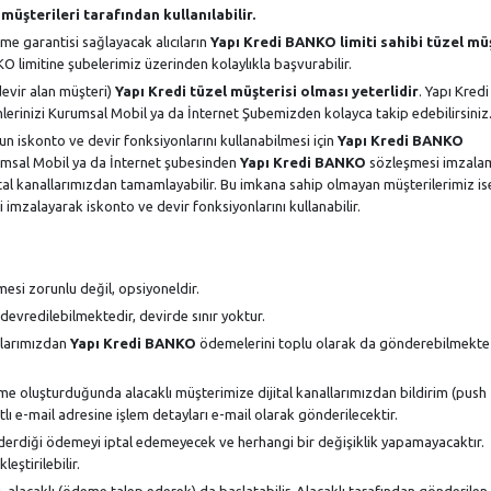
müşterileri tarafından kullanılabilir.
me garantisi sağlayacak alıcıların
Yapı Kredi BANKO limiti sahibi tüzel mü
 limitine şubelerimiz üzerinden kolaylıkla başvurabilir.
 devir alan müşteri)
Yapı Kredi tüzel müşterisi olması yeterlidir
. Yapı Kred
lemlerinizi Kurumsal Mobil ya da İnternet Şubemizden kolayca takip edebilirsiniz
nun iskonto ve devir fonksiyonlarını kullanabilmesi için
Yapı Kredi BANKO
umsal Mobil ya da İnternet şubesinden
Yapı Kredi BANKO
sözleşmesi imzala
jital kanallarımızdan tamamlayabilir. Bu imkana sahip olmayan müşterilerimiz is
imzalayarak iskonto ve devir fonksiyonlarını kullanabilir.
mesi zorunlu değil, opsiyoneldir.
evredilebilmektedir, devirde sınır yoktur.
allarımızdan
Yapı Kredi BANKO
ödemelerini toplu olarak da gönderebilmekte
 oluşturduğunda alacaklı müşterimize dijital kanallarımızdan bildirim (push
lı e-mail adresine işlem detayları e-mail olarak gönderilecektir.
erdiği ödemeyi iptal edemeyecek ve herhangi bir değişiklik yapamayacaktır.
eştirilebilir.
, alacaklı (ödeme talep ederek) da başlatabilir. Alacaklı tarafından gönderil