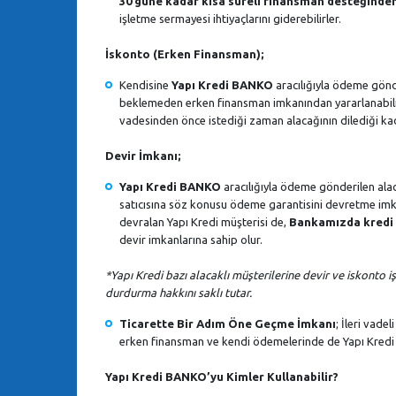
30 güne kadar kısa süreli finansman desteğinde
işletme sermayesi ihtiyaçlarını giderebilirler.
İskonto (Erken Finansman);
Kendisine
Yapı Kredi BANKO
aracılığıyla ödeme gönde
beklemeden erken finansman imkanından yararlanabilir v
vadesinden önce istediği zaman alacağının dilediği kad
Devir İmkanı;
Yapı Kredi BANKO
aracılığıyla ödeme gönderilen alac
satıcısına söz konusu ödeme garantisini devretme imk
devralan Yapı Kredi müşterisi de,
Bankamızda kredi l
devir imkanlarına sahip olur.
*Yapı Kredi bazı alacaklı müşterilerine devir ve iskonto 
durdurma hakkını saklı tutar.
Ticarette Bir Adım Öne Geçme İmkanı
; İleri vade
erken finansman ve kendi ödemelerinde de Yapı Kredi 
Yapı Kredi BANKO’yu Kimler Kullanabilir?