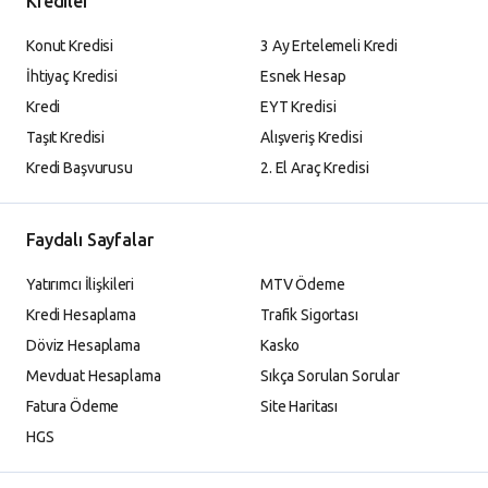
Krediler
Konut Kredisi
3 Ay Ertelemeli Kredi
İhtiyaç Kredisi
Esnek Hesap
Kredi
EYT Kredisi
Taşıt Kredisi
Alışveriş Kredisi
Kredi Başvurusu
2. El Araç Kredisi
Faydalı Sayfalar
Yatırımcı İlişkileri
MTV Ödeme
Kredi Hesaplama
Trafik Sigortası
Döviz Hesaplama
Kasko
Mevduat Hesaplama
Sıkça Sorulan Sorular
Fatura Ödeme
Site Haritası
HGS