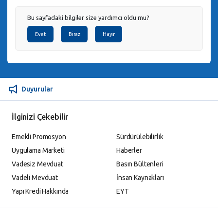
Bu sayfadaki bilgiler size yardımcı oldu mu?
Evet
Biraz
Hayır
Duyurular
İlginizi Çekebilir
Emekli Promosyon
Sürdürülebilirlik
Uygulama Marketi
Haberler
Vadesiz Mevduat
Basın Bültenleri
Vadeli Mevduat
İnsan Kaynakları
Yapı Kredi Hakkında
EYT