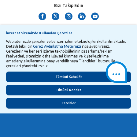
Bizi Takip Edin
İnternet Sitemizde Kullanılan Çerezler
Web sitemizde çerezler ve benzeri izleme teknolojileri kullanılmaktadır.
Detaylı bilgi için
Çerez Aydınlatma Metnimizi
inceleyebilirsiniz.
Çerezlerin ve benzeri izleme teknolojilerinin pazarlama/reklam
TMSF ve YTM Zaman Aşımı Listesi
Bilgi Toplumu Hizmetleri
faaliyetleri, sitemizin daha işlevsel kılınması ve kişiselleştirilme
amaçlarıyla kullanımına onay verebilir veya ‘’Tercihler’’ butonu ile
Kişisel Verilerin Korunması
Gizlilik Politikası
Çerez Aydınlatma Metni
çerezleri yönetebilirsiniz.
İletişim
English
Tümünü Kabul Et
Tümünü Reddet
Tercihler
©
2026
Yapı ve Kredi Bankası A.Ş.