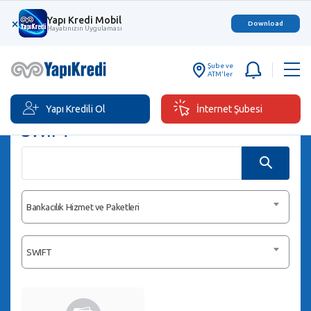
Yapı Kredi Mobil
×
Download
Hayatınızın Uygulaması
Şube ve
ATM'ler
Yapı Kredili Ol
İnternet Şubesi
SWIFT
Bankacılık Hizmet ve Paketleri
SWIFT