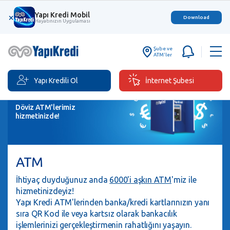
Yapı Kredi Mobil
×
Download
Hayatınızın Uygulaması
Şube ve
ATM'ler
Yapı Kredili Ol
İnternet Şubesi
Döviz ATM'lerimiz
hizmetinizde!
ATM
İhtiyaç duyduğunuz anda
6000'i aşkın ATM
'miz ile
hizmetinizdeyiz!
Yapı Kredi ATM'lerinden banka/kredi kartlarınızın yanı
sıra QR Kod ile veya kartsız olarak bankacılık
işlemlerinizi gerçekleştirmenin rahatlığını yaşayın.