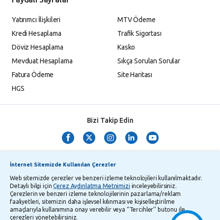
Yatırımcı İlişkileri
MTV Ödeme
Kredi Hesaplama
Trafik Sigortası
Döviz Hesaplama
Kasko
Mevduat Hesaplama
Sıkça Sorulan Sorular
Fatura Ödeme
Site Haritası
HGS
Bizi Takip Edin
İnternet Sitemizde Kullanılan Çerezler
Web sitemizde çerezler ve benzeri izleme teknolojileri kullanılmaktadır.
Detaylı bilgi için
Çerez Aydınlatma Metnimizi
inceleyebilirsiniz.
Çerezlerin ve benzeri izleme teknolojilerinin pazarlama/reklam
TMSF ve YTM Zaman Aşımı Listesi
Bilgi Toplumu Hizmetleri
faaliyetleri, sitemizin daha işlevsel kılınması ve kişiselleştirilme
amaçlarıyla kullanımına onay verebilir veya ‘’Tercihler’’ butonu ile
Kişisel Verilerin Korunması
Gizlilik Politikası
Çerez Aydınlatma Metni
çerezleri yönetebilirsiniz.