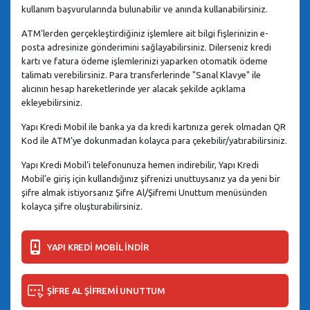
kullanım başvurularında bulunabilir ve anında kullanabilirsiniz.
ATM'lerden gerçekleştirdiğiniz işlemlere ait bilgi fişlerinizin e-
posta adresinize gönderimini sağlayabilirsiniz. Dilerseniz kredi
kartı ve fatura ödeme işlemlerinizi yaparken otomatik ödeme
talimatı verebilirsiniz. Para transferlerinde "Sanal Klavye" ile
alıcının hesap hareketlerinde yer alacak şekilde açıklama
ekleyebilirsiniz.
Yapı Kredi Mobil ile banka ya da kredi kartınıza gerek olmadan QR
Kod ile ATM’ye dokunmadan kolayca para çekebilir/yatırabilirsiniz.
Yapı Kredi Mobil’i telefonunuza hemen indirebilir, Yapı Kredi
Mobil’e giriş için kullandığınız şifrenizi unuttuysanız ya da yeni bir
şifre almak istiyorsanız Şifre Al/Şifremi Unuttum menüsünden
kolayca şifre oluşturabilirsiniz.
YAPI KREDİ MOBİL İNDİR
ŞİFRE AL ŞİFREMİ UNUTTUM