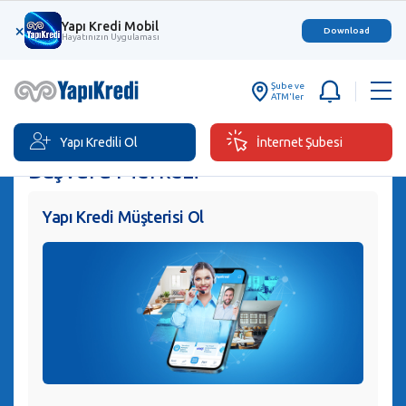
Yapı Kredi Mobil
×
Download
Hayatınızın Uygulaması
Şube ve
ATM'ler
Yapı Kredili Ol
İnternet Şubesi
Başvuru Merkezi
Yapı Kredi Müşterisi Ol