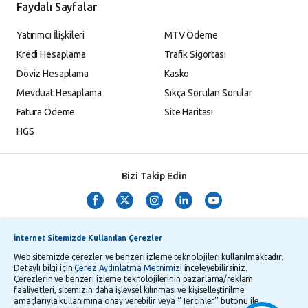
Faydalı Sayfalar
Yatırımcı İlişkileri
MTV Ödeme
Kredi Hesaplama
Trafik Sigortası
Döviz Hesaplama
Kasko
Mevduat Hesaplama
Sıkça Sorulan Sorular
Fatura Ödeme
Site Haritası
HGS
Bizi Takip Edin
İnternet Sitemizde Kullanılan Çerezler
Web sitemizde çerezler ve benzeri izleme teknolojileri kullanılmaktadır.
Detaylı bilgi için
Çerez Aydınlatma Metnimizi
inceleyebilirsiniz.
Çerezlerin ve benzeri izleme teknolojilerinin pazarlama/reklam
TMSF ve YTM Zaman Aşımı Listesi
Bilgi Toplumu Hizmetleri
faaliyetleri, sitemizin daha işlevsel kılınması ve kişiselleştirilme
amaçlarıyla kullanımına onay verebilir veya ‘’Tercihler’’ butonu ile
Kişisel Verilerin Korunması
Gizlilik Politikası
Çerez Aydınlatma Metni