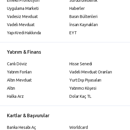
Emekli Promosyon
Sürdürülebilirlik
Uygulama Marketi
Haberler
Vadesiz Mevduat
Basın Bültenleri
Vadeli Mevduat
İnsan Kaynakları
Yapı Kredi Hakkında
EYT
Yatırım & Finans
Canlı Döviz
Hisse Senedi
Yatırım Fonları
Vadeli Mevduat Oranları
Altın Mevduat
Yurt Dışı Piyasaları
Altın
Yatırımcı Köşesi
Halka Arz
Dolar Kaç TL
Kartlar & Başvurular
Banka Hesabı Aç
Worldcard