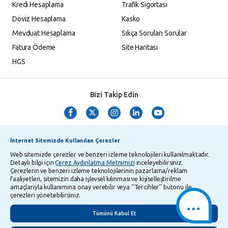
Kredi Hesaplama
Trafik Sigortası
Döviz Hesaplama
Kasko
Mevduat Hesaplama
Sıkça Sorulan Sorular
Fatura Ödeme
Site Haritası
HGS
Bizi Takip Edin
İnternet Sitemizde Kullanılan Çerezler
Web sitemizde çerezler ve benzeri izleme teknolojileri kullanılmaktadır.
Detaylı bilgi için
Çerez Aydınlatma Metnimizi
inceleyebilirsiniz.
Çerezlerin ve benzeri izleme teknolojilerinin pazarlama/reklam
TMSF ve YTM Zaman Aşımı Listesi
Bilgi Toplumu Hizmetleri
faaliyetleri, sitemizin daha işlevsel kılınması ve kişiselleştirilme
amaçlarıyla kullanımına onay verebilir veya ‘’Tercihler’’ butonu ile
Kişisel Verilerin Korunması
Gizlilik Politikası
Çerez Aydınlatma Metni
çerezleri yönetebilirsiniz.
İletişim
English
Tümünü Kabul Et