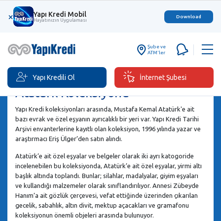
Yapı Kredi Mobil
×
Download
Hayatınızın Uygulaması
Şube ve
ATM'ler
Yapı Kredili Ol
İnternet Şubesi
Atatürk Koleksiyonu
Yapı Kredi koleksiyonları arasında, Mustafa Kemal Atatürk'e ait
bazı evrak ve özel eşyanın ayrıcalıklı bir yeri var. Yapı Kredi Tarihi
Arşivi envanterlerine kayıtlı olan koleksiyon, 1996 yılında yazar ve
araştırmacı Eriş Ülger’den satın alındı.
Atatürk’e ait özel eşyalar ve belgeler olarak iki ayrı katogoride
incelenebilen bu koleksiyonda, Atatürk’e ait özel eşyalar, yirmi altı
başlık altında toplandı. Bunlar; silahlar, madalyalar, giyim eşyaları
ve kullandığı malzemeler olarak sınıflandırılıyor. Annesi Zübeyde
Hanım’a ait gözlük çerçevesi, vefat ettiğinde üzerinden çıkarılan
gecelik, sabahlık, altın divit, mektup açacakları ve gramafonu
koleksiyonun önemli objeleri arasında bulunuyor.