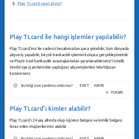
Play TLcard nasıl alınır?
Play TLcard ile hangi işlemler yapılabilir?
Play TLcard’ınız ile vadesiz hesabınızdan para çekebilir, tüm dünyada
alışveriş yapabilir, birçok bankacılık işlemini kolayca gerçekleştirebilir
ve Play’e özel bankacılık avantajlarından yararlanabilirsiniz! Üstelik
World üye iş yerlerinden yaptığınız alışverişlerden Worldpuan
kazanırsınız.
Bu bilgi size yardımcı oldu mu?
EVET
HAYIR
YUKARI
Play TLcard’ı kimler alabilir?
Play TLcard'ı 24 yaş altında olup öğrenci belgesi ve kimlik belgesi
ibraz eden müşterilerimiz alabilir.
Bu bilgi size yardımcı oldu mu?
EVET
HAYIR