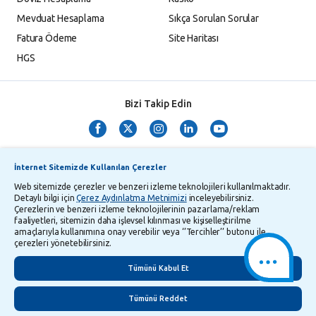
Mevduat Hesaplama
Sıkça Sorulan Sorular
Fatura Ödeme
Site Haritası
HGS
Bizi Takip Edin
İnternet Sitemizde Kullanılan Çerezler
Web sitemizde çerezler ve benzeri izleme teknolojileri kullanılmaktadır.
Detaylı bilgi için
Çerez Aydınlatma Metnimizi
inceleyebilirsiniz.
Çerezlerin ve benzeri izleme teknolojilerinin pazarlama/reklam
TMSF ve YTM Zaman Aşımı Listesi
Bilgi Toplumu Hizmetleri
faaliyetleri, sitemizin daha işlevsel kılınması ve kişiselleştirilme
amaçlarıyla kullanımına onay verebilir veya ‘’Tercihler’’ butonu ile
Kişisel Verilerin Korunması
Gizlilik Politikası
Çerez Aydınlatma Metni
çerezleri yönetebilirsiniz.
İletişim
English
Tümünü Kabul Et
Tümünü Reddet