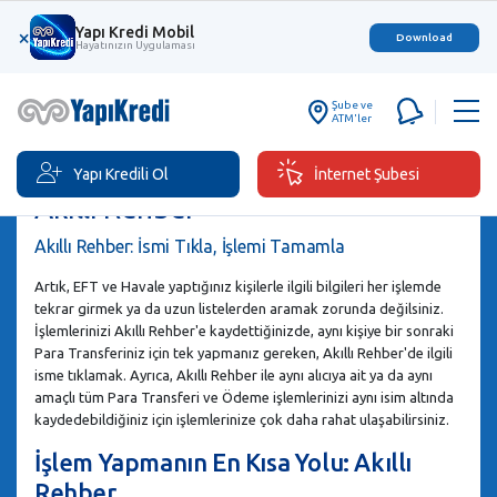
Yapı Kredi Mobil
×
Download
Hayatınızın Uygulaması
Şube ve
ATM'ler
Yapı Kredili Ol
İnternet Şubesi
Akıllı Rehber
Akıllı Rehber: İsmi Tıkla, İşlemi Tamamla
Artık, EFT ve Havale yaptığınız kişilerle ilgili bilgileri her işlemde
tekrar girmek ya da uzun listelerden aramak zorunda değilsiniz.
İşlemlerinizi Akıllı Rehber'e kaydettiğinizde, aynı kişiye bir sonraki
Para Transferiniz için tek yapmanız gereken, Akıllı Rehber'de ilgili
isme tıklamak. Ayrıca, Akıllı Rehber ile aynı alıcıya ait ya da aynı
amaçlı tüm Para Transferi ve Ödeme işlemlerinizi aynı isim altında
kaydedebildiğiniz için işlemlerinize çok daha rahat ulaşabilirsiniz.
İşlem Yapmanın En Kısa Yolu: Akıllı
Rehber