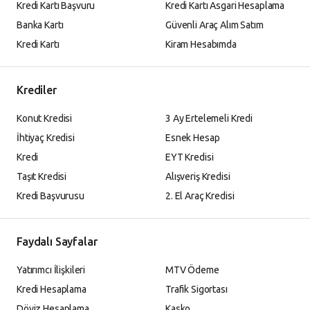
Kredi Kartı Başvuru
Kredi Kartı Asgari Hesaplama
Banka Kartı
Güvenli Araç Alım Satım
Kredi Kartı
Kiram Hesabımda
Krediler
Konut Kredisi
3 Ay Ertelemeli Kredi
İhtiyaç Kredisi
Esnek Hesap
Kredi
EYT Kredisi
Taşıt Kredisi
Alışveriş Kredisi
Kredi Başvurusu
2. El Araç Kredisi
Faydalı Sayfalar
Yatırımcı İlişkileri
MTV Ödeme
Kredi Hesaplama
Trafik Sigortası
Döviz Hesaplama
Kasko