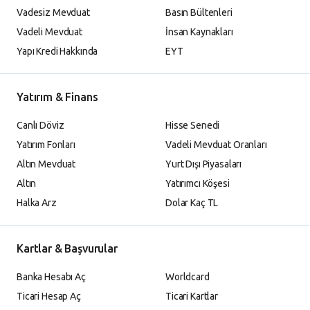
Vadesiz Mevduat
Basın Bültenleri
Vadeli Mevduat
İnsan Kaynakları
Yapı Kredi Hakkında
EYT
Yatırım & Finans
Canlı Döviz
Hisse Senedi
Yatırım Fonları
Vadeli Mevduat Oranları
Altın Mevduat
Yurt Dışı Piyasaları
Altın
Yatırımcı Köşesi
Halka Arz
Dolar Kaç TL
Kartlar & Başvurular
Banka Hesabı Aç
Worldcard
Ticari Hesap Aç
Ticari Kartlar