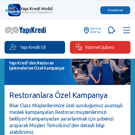
Yapı Kredi Mobil
×
Download
Hayatınızın Uygulaması
Şube ve
ATM'ler
Yapı Kredili Ol
İnternet Şubesi
Yapı Kredi’den Restoran
İşletmelerine Özel Kampanya!
Restoranlara Özel Kampanya
Blue Class Müşterilerimize özel sunduğumuz avantajlı
meslek kampanyaları Restoran müşterilerimizi
bekliyor! Kampanyadan yararlanmak için şubenizi
arayarak Müşteri Temsilciniz’den detaylı bilgi
alabilirsiniz.