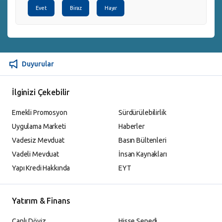
Evet
Biraz
Hayır
Duyurular
İlginizi Çekebilir
Emekli Promosyon
Sürdürülebilirlik
Uygulama Marketi
Haberler
Vadesiz Mevduat
Basın Bültenleri
Vadeli Mevduat
İnsan Kaynakları
Yapı Kredi Hakkında
EYT
Yatırım & Finans
Canlı Döviz
Hisse Senedi