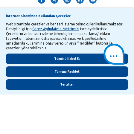
İnternet Sitemizde Kullanılan Çerezler
Web sitemizde çerezler ve benzeri izleme teknolojileri kullanılmaktadır.
Detaylı bilgi için
Çerez Aydınlatma Metnimizi
inceleyebilirsiniz.
Çerezlerin ve benzeri izleme teknolojilerinin pazarlama/reklam
TMSF ve YTM Zaman Aşımı Listesi
Bilgi Toplumu Hizmetleri
faaliyetleri, sitemizin daha işlevsel kılınması ve kişiselleştirilme
amaçlarıyla kullanımına onay verebilir veya ‘’Tercihler’’ butonu ile
Kişisel Verilerin Korunması
Gizlilik Politikası
Çerez Aydınlatma Metni
çerezleri yönetebilirsiniz.
İletişim
English
Tümünü Kabul Et
Tümünü Reddet
Tercihler
©
2026
Yapı ve Kredi Bankası A.Ş.