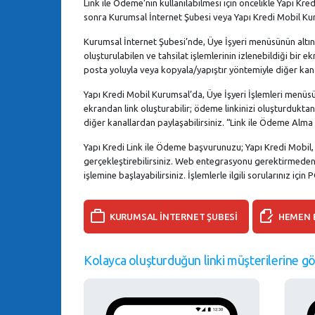
Link ile Ödeme’nin kullanılabilmesi için öncelikle Yapı K
sonra Kurumsal İnternet Şubesi veya Yapı Kredi Mobil Kur
Kurumsal İnternet Şubesi’nde, Üye İşyeri menüsünün alt
oluşturulabilen ve tahsilat işlemlerinin izlenebildiği bir
posta yoluyla veya kopyala/yapıştır yöntemiyle diğer kanall
Yapı Kredi Mobil Kurumsal’da, Üye İşyeri İşlemleri menüs
ekrandan link oluşturabilir; ödeme linkinizi oluşturduktan
diğer kanallardan paylaşabilirsiniz. “Link ile Ödeme Alma İ
Yapı Kredi Link ile Ödeme başvurunuzu; Yapı Kredi Mobil
gerçekleştirebilirsiniz. Web entegrasyonu gerektirmede
işlemine başlayabilirsiniz. İşlemlerle ilgili sorularınız içi
KURUMSAL İNTERNET ŞUBESİ
HEMEN 
Kolayca oluşturduğun linki müşterilerine gö