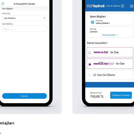
ntajları
ı