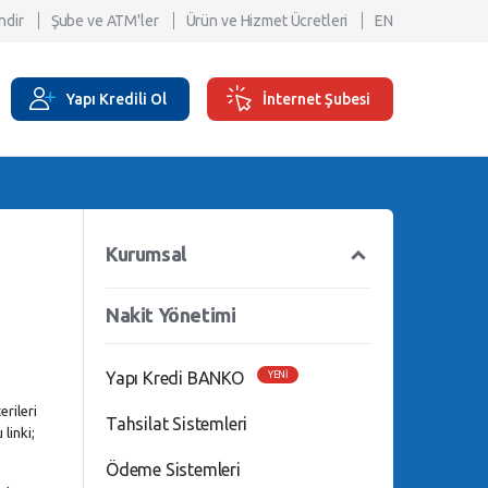
ndir
Şube ve ATM'ler
Ürün ve Hizmet Ücretleri
EN
Yapı Kredili Ol
İnternet Şubesi
Kurumsal
Nakit Yönetimi
Yapı Kredi BANKO
YENİ
rileri
Tahsilat Sistemleri
linki;
Ödeme Sistemleri