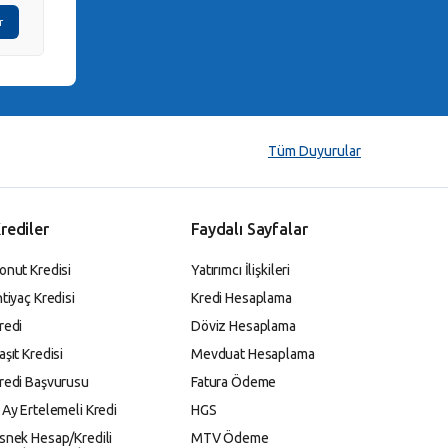
r
Tüm Duyurular
rediler
Faydalı Sayfalar
onut Kredisi
Yatırımcı İlişkileri
htiyaç Kredisi
Kredi Hesaplama
redi
Döviz Hesaplama
aşıt Kredisi
Mevduat Hesaplama
redi Başvurusu
Fatura Ödeme
 Ay Ertelemeli Kredi
HGS
snek Hesap/Kredili
MTV Ödeme