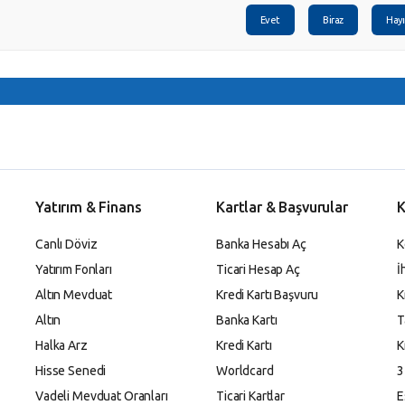
Evet
Biraz
Hayı
Yatırım & Finans
Kartlar & Başvurular
K
Canlı Döviz
Banka Hesabı Aç
K
Yatırım Fonları
Ticari Hesap Aç
İ
Altın Mevduat
Kredi Kartı Başvuru
K
Altın
Banka Kartı
T
Halka Arz
Kredi Kartı
K
Hisse Senedi
Worldcard
3
Vadeli Mevduat Oranları
Ticari Kartlar
E