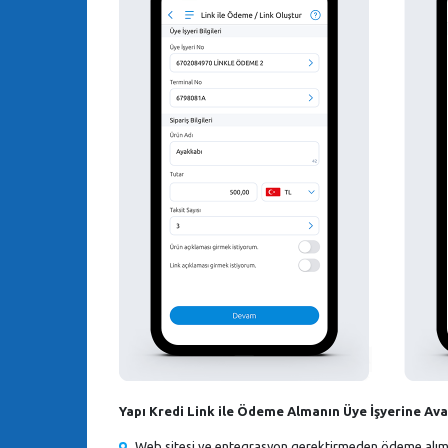
Yapı Kredi Link ile Ödeme Almanın Üye İşyerine Ava
Web sitesi ve entegrasyon gerektirmeden ödeme alım