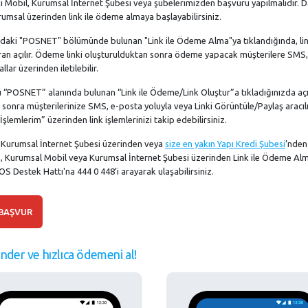
redi Mobil, Kurumsal İnternet Şubesi veya şubelerimizden başvuru yapılmalıdır. 
umsal üzerinden link ile ödeme almaya başlayabilirsiniz.
ındaki "POSNET" bölümünde bulunan "Link ile Ödeme Alma"ya tıklandığında, li
 ekran açılır. Ödeme linki oluşturulduktan sonra ödeme yapacak müşterilere SMS,
ar üzerinden iletilebilir.
ü “POSNET” alanında bulunan “Link ile Ödeme/Link Oluştur”a tıkladığınızda aç
 sonra müşterilerinize SMS, e-posta yoluyla veya Linki Görüntüle/Paylaş aracılı
şlemlerim” üzerinden link işlemlerinizi takip edebilirsiniz.
, Kurumsal İnternet Şubesi üzerinden veya
size en yakın Yapı Kredi Şubesi
’nden
n, Kurumsal Mobil veya Kurumsal İnternet Şubesi üzerinden Link ile Ödeme Al
n POS Destek Hattı'na 444 0 448’i arayarak ulaşabilirsiniz.
BAŞVUR
nder ve hızlıca ödemeni al!