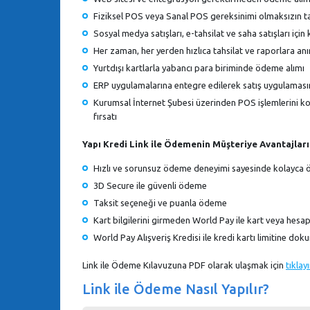
Fiziksel POS veya Sanal POS gereksinimi olmaksızın ta
Sosyal medya satışları, e-tahsilat ve saha satışları için
Her zaman, her yerden hızlıca tahsilat ve raporlara an
Yurtdışı kartlarla yabancı para biriminde ödeme alımı
ERP uygulamalarına entegre edilerek satış uygulaması
Kurumsal İnternet Şubesi üzerinden POS işlemlerini ko
fırsatı
Yapı Kredi Link ile Ödemenin Müşteriye Avantajları
Hızlı ve sorunsuz ödeme deneyimi sayesinde kolayca
3D Secure ile güvenli ödeme
Taksit seçeneği ve puanla ödeme
Kart bilgilerini girmeden World Pay ile kart veya hesa
World Pay Alışveriş Kredisi ile kredi kartı limitine dok
Link ile Ödeme Kılavuzuna PDF olarak ulaşmak için
tıklay
Link ile Ödeme Nasıl Yapılır?