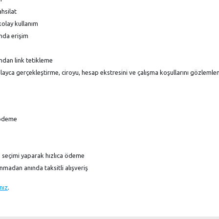
hsilat
 kolay kullanım
ında erişim
ndan link tetikleme
layca gerçekleştirme, ciroyu, hesap ekstresini ve çalışma koşullarını gözleml
 ödeme
p seçimi yaparak hızlıca ödeme
unmadan anında taksitli alışveriş
ınız
.