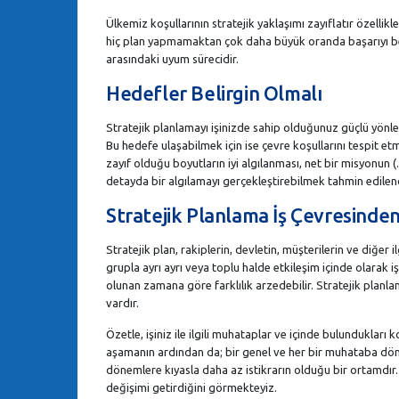
Ülkemiz koşullarının stratejik yaklaşımı zayıflatır özelli
hiç plan yapmamaktan çok daha büyük oranda başarıyı berab
arasındaki uyum sürecidir.
Hedefler Belirgin Olmalı
Stratejik planlamayı işinizde sahip olduğunuz güçlü yönle
Bu hedefe ulaşabilmek için ise çevre koşullarını tespit et
zayıf olduğu boyutların iyi algılanması, net bir misyonun 
detayda bir algılamayı gerçekleştirebilmek tahmin edilen
Stratejik Planlama İş Çevresinden
Stratejik plan, rakiplerin, devletin, müşterilerin ve diğer il
grupla ayrı ayrı veya toplu halde etkileşim içinde olarak 
olunan zamana göre farklılık arzedebilir. Stratejik planlam
vardır.
Özetle, işiniz ile ilgili muhataplar ve içinde bulundukları 
aşamanın ardından da; bir genel ve her bir muhataba dönü
dönemlere kıyasla daha az istikrarın olduğu bir ortamdır.
değişimi getirdiğini görmekteyiz.