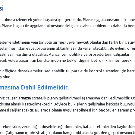
si
nlatılması izlenecek yolun başarısı için gereklidir. Planın uygulanmasında iki ön
Planın başarı ile uygulanabilmesinde iletişimin tahmin edilenden daha da önem
edenle işletmenin yeni bir yola girmesi veya mevcut olanlardan farklı bir çizgiy
gulanmasından evvel programın aktarılmasında yarar olacaktır. Bu eylem, dire
masını yardımcı olacaktır. Ayrıca, yeni politika ve prosedürlerin çalışanların
ecek yolda başarı için kendilerinden ne beklendiğinin belirgin kılınması gerekir.
i bir ölçüde desteklemeleri sağlanabilir. Bu paralelde kontrol sistemleri için ha
ş olur.
amasına Dahil Edilmelidir.
z çalışanlarınızın stratejik planın geliştirilmesi aşamasına dahil edilmesidir. Öz
ısını almak kastedilmektedir. Böylece bu kişilerin gelişimine katkıda bulunduk
lenmesi sağlanacaktır. Bu arada planın uygulanabilmesi için öngörülen zaman p
ereken süre, verimliliğin düşebileceği dönemler, hatalı üretimlerden kaybedile
r. Çalışmanın içinde stratejik planın hangi noktalarda gözden geçirilmesinin t