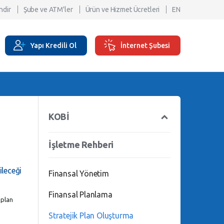
ndir
Şube ve ATM'ler
Ürün ve Hizmet Ücretleri
EN
Yapı Kredili Ol
İnternet Şubesi
KOBİ
İşletme Rehberi
ileceği
Finansal Yönetim
Finansal Planlama
 plan
Stratejik Plan Oluşturma