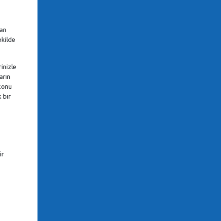
tan
ekilde
inizle
arın
 konu
 bir
ir