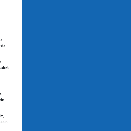
da
arda
a
ekabet
ma
nin
iz,
manın