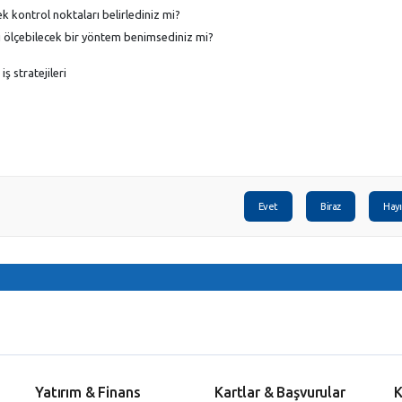
 kontrol noktaları belirlediniz mi?
i ölçebilecek bir yöntem benimsediniz mi?
ş stratejileri
Evet
Biraz
Hayı
Yatırım & Finans
Kartlar & Başvurular
K