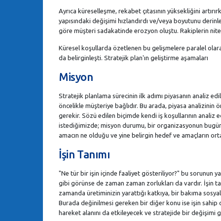
Ayrıca küreselleşme, rekabet çıtasının yüksekliğini artırı
yapısındaki değişimi hızlandırdı ve/veya boyutunu derinleş
göre müşteri sadakatinde erozyon oluştu. Rakiplerin niteli
Küresel koşullarda özetlenen bu gelişmelere paralel olara
da belirginleşti. Stratejik plan'ın geliştirme aşamaları
Misyon
Stratejik planlama sürecinin ilk adımı piyasanın analiz ed
öncelikle müşteriye bağlıdır. Bu arada, piyasa analizinin 
gerekir. Sözü edilen biçimde kendi iş koşullarının anali
istediğimizde; misyon durumu, bir organizasyonun bugün v
amacın ne olduğu ve yine belirgin hedef ve amaçların ort
İşin Tanımı
"Ne tür bir işin içinde faaliyet gösteriliyor?" bu sorunun 
gibi görünse de zaman zaman zorlukları da vardır. İşin t
zamanda üretiminizin yarattığı katkıya, bir bakıma sosyal
Burada değinilmesi gereken bir diğer konu ise işin sahip
hareket alanını da etkileyecek ve stratejide bir değişimi g