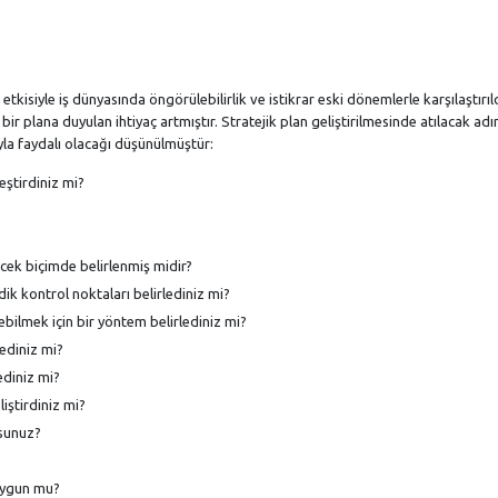
kisiyle iş dünyasında öngörülebilirlik ve istikrar eski dönemlerle karşılaştırı
 bir plana duyulan ihtiyaç artmıştır. Stratejik plan geliştirilmesinde atılacak adı
yla faydalı olacağı düşünülmüştür:
eştirdiniz mi?
lecek biçimde belirlenmiş midir?
dik kontrol noktaları belirlediniz mi?
debilmek için bir yöntem belirlediniz mi?
lediniz mi?
ediniz mi?
liştirdiniz mi?
usunuz?
 uygun mu?