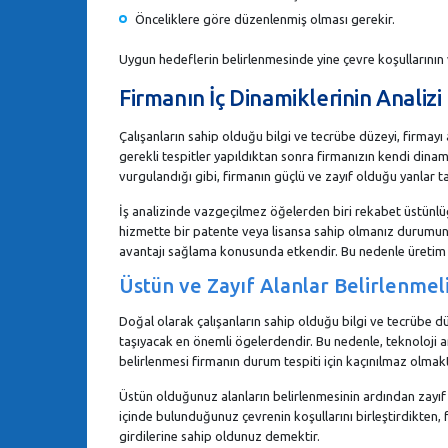
Önceliklere göre düzenlenmiş olması gerekir.
Uygun hedeflerin belirlenmesinde yine çevre koşullarının v
Firmanın İç Dinamiklerinin Analizi
Çalışanların sahip olduğu bilgi ve tecrübe düzeyi, firmay
gerekli tespitler yapıldıktan sonra firmanızın kendi dinam
vurgulandığı gibi, firmanın güçlü ve zayıf olduğu yanlar ta
İş analizinde vazgeçilmez öğelerden biri rekabet üstünlüğ
hizmette bir patente veya lisansa sahip olmanız durumunda
avantajı sağlama konusunda etkendir. Bu nedenle üretim sü
Üstün ve Zayıf Alanlar Belirlenmeli
Doğal olarak çalışanların sahip olduğu bilgi ve tecrübe
taşıyacak en önemli ögelerdendir. Bu nedenle, teknoloji a
belirlenmesi firmanın durum tespiti için kaçınılmaz olmakt
Üstün olduğunuz alanların belirlenmesinin ardından zayıf ol
içinde bulunduğunuz çevrenin koşullarını birleştirdikten, f
girdilerine sahip oldunuz demektir.