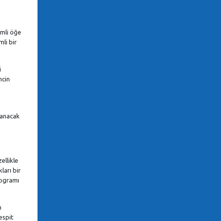
emli öğe
li bir
i
ncin
rcanacak
ellikle
ları bir
rogramı
n
espit