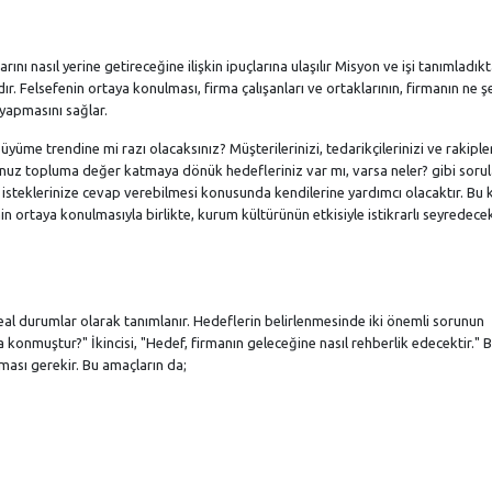
rını nasıl yerine getireceğine ilişkin ipuçlarına ulaşılır Misyon ve işi tanımladık
. Felsefenin ortaya konulması, firma çalışanları ve ortaklarının, firmanın ne ş
 yapmasını sağlar.
yüme trendine mi razı olacaksınız? Müşterilerinizi, tedarikçilerinizi ve rakipler
ğunuz topluma değer katmaya dönük hedefleriniz var mı, varsa neler? gibi sorul
zin isteklerinize cevap verebilmesi konusunda kendilerine yardımcı olacaktır. Bu
in ortaya konulmasıyla birlikte, kurum kültürünün etkisiyle istikrarlı seyredecek
al durumlar olarak tanımlanır. Hedeflerin belirlenmesinde iki önemli sorunun
konmuştur?" İkincisi, "Hedef, firmanın geleceğine nasıl rehberlik edecektir." B
lması gerekir. Bu amaçların da;