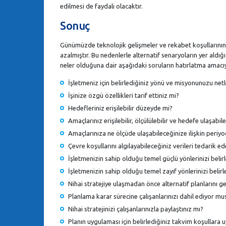
edilmesi de faydalı olacaktır.
Sonuç
Günümüzde teknolojik gelişmeler ve rekabet koşullarının et
azalmıştır. Bu nedenlerle alternatif senaryoların yer aldığı
neler olduğuna dair aşağıdaki soruların hatırlatma amacı
İşletmeniz için belirlediğiniz yönü ve misyonunuzu netl
İşinize özgü özellikleri tarif ettiniz mi?
Hedefleriniz erişilebilir düzeyde mi?
Amaçlarınız erişilebilir, ölçülülebilir ve hedefe ulaşabi
Amaçlarınıza ne ölçüde ulaşabileceğinize ilişkin periyo
Çevre koşullarını algılayabileceğiniz verileri tedarik e
İşletmenizin sahip olduğu temel güçlü yönlerinizi belir
İşletmenizin sahip olduğu temel zayıf yönlerinizi belirl
Nihai stratejiye ulaşmadan önce alternatif planlarını ge
Planlama karar sürecine çalışanlarınızı dahil ediyor m
Nihai stratejinizi çalışanlarınızla paylaştınız mı?
Planın uygulaması için belirlediğiniz takvim koşullara