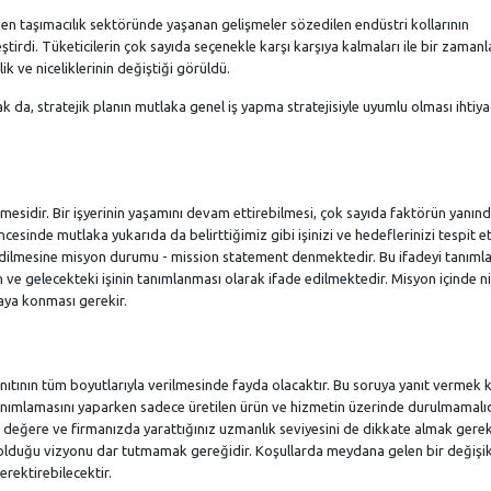
rken taşımacılık sektöründe yaşanan gelişmeler sözedilen endüstri kollarının
tirdi. Tüketicilerin çok sayıda seçenekle karşı karşıya kalmaları ile bir zamanl
k ve niceliklerinin değiştiği görüldü.
k da, stratejik planın mutlaka genel iş yapma stratejisiyle uyumlu olması ihtiy
ilmesidir. Bir işyerinin yaşamını devam ettirebilmesi, çok sayıda faktörün yanınd
öncesinde mutlaka yukarıda da belirttiğimiz gibi işinizi ve hedeflerinizi tespit 
z edilmesine misyon durumu - mission statement denmektedir. Bu ifadeyi tanım
e gelecekteki işinin tanımlanması olarak ifade edilmektedir. Misyon içinde ni
aya konması gerekir.
yanıtının tüm boyutlarıyla verilmesinde fayda olacaktır. Bu soruya yanıt vermek 
anımlamasını yaparken sadece üretilen ürün ve hizmetin üzerinde durulmamalıd
 değere ve firmanızda yarattığınız uzmanlık seviyesini de dikkate almak gerek
 olduğu vizyonu dar tutmamak gereğidir. Koşullarda meydana gelen bir değişik
erektirebilecektir.