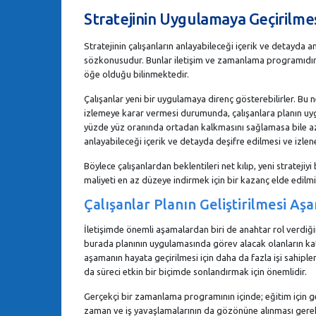
Stratejinin Uygulamaya Geçirilme
Stratejinin çalışanların anlayabileceği içerik ve detayda a
sözkonusudur. Bunlar iletişim ve zamanlama programıdır. 
öğe olduğu bilinmektedir.
Çalışanlar yeni bir uygulamaya direnç gösterebilirler. Bu n
izlemeye karar vermesi durumunda, çalışanlara planın uy
yüzde yüz oranında ortadan kalkmasını sağlamasa bile azal
anlayabileceği içerik ve detayda deşifre edilmesi ve izlen
Böylece çalışanlardan beklentileri net kılıp, yeni stratejiy
maliyeti en az düzeye indirmek için bir kazanç elde edilmi
Çalışanlar Planın Geliştirilmesi Aş
İletişimde önemli aşamalardan biri de anahtar rol verdiğini
burada planının uygulamasında görev alacak olanların katk
aşamanın hayata geçirilmesi için daha da fazla işi sahip
da süreci etkin bir biçimde sonlandırmak için önemlidir.
Gerçekçi bir zamanlama programının içinde; eğitim için g
zaman ve iş yavaşlamalarının da gözönüne alınması gereki