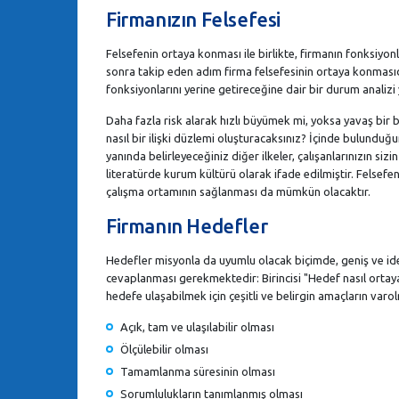
Firmanızın Felsefesi
Felsefenin ortaya konması ile birlikte, firmanın fonksiyonla
sonra takip eden adım firma felsefesinin ortaya konmasıdır
fonksiyonlarını yerine getireceğine dair bir durum analizi
Daha fazla risk alarak hızlı büyümek mi, yoksa yavaş bir bü
nasıl bir ilişki düzlemi oluşturacaksınız? İçinde bulundu
yanında belirleyeceğiniz diğer ilkeler, çalışanlarınızın si
literatürde kurum kültürü olarak ifade edilmiştir. Felsefen
çalışma ortamının sağlanması da mümkün olacaktır.
Firmanın Hedefler
Hedefler misyonla da uyumlu olacak biçimde, geniş ve ide
cevaplanması gerekmektedir: Birincisi "Hedef nasıl ortaya 
hedefe ulaşabilmek için çeşitli ve belirgin amaçların varo
Açık, tam ve ulaşılabilir olması
Ölçülebilir olması
Tamamlanma süresinin olması
Sorumlulukların tanımlanmış olması