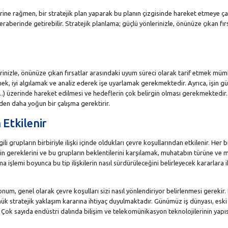
klerine rağmen, bir stratejik plan yaparak bu planın çizgisinde hareket etmeye ç
erinde getirebilir. Stratejik planlama; güçlü yönlerinizle, önünüze çıkan fır
rinizle, önünüze çıkan fırsatlar arasındaki uyum süreci olarak tarif etmek mü
mek, iyi algılamak ve analiz ederek işe uyarlamak gerekmektedir. Ayrıca, işin gü
(...) üzerinde hareket edilmesi ve hedeflerin çok belirgin olması gerekmektedir
den daha yoğun bir çalışma gerektirir.
 Etkilenir
gili grupların birbiriyle ilişki içinde oldukları çevre koşullarından etkilenir. Her b
işin gereklerini ve bu grupların beklentilerini karşılamak, muhatabın türüne ve
a işlemi boyunca bu tip ilişkilerin nasıl sürdürüleceğini belirleyecek kararlara i
konum, genel olarak çevre koşulları sizi nasıl yönlendiriyor belirlenmesi gerekir.
k stratejik yaklaşım kararına ihtiyaç duyulmaktadır. Günümüz iş dünyası, eski
 Çok sayıda endüstri dalında bilişim ve telekomünikasyon teknolojilerinin yapı