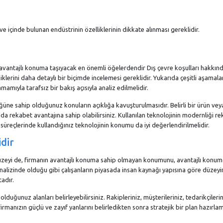
e içinde bulunan endüstrinin özelliklerinin dikkate alınması gereklidir.
ı avantajlı konuma taşıyacak en önemli öğelerdendir Dış çevre koşulları hakkın
iklerini daha detaylı bir biçimde incelemesi gereklidir. Yukarıda çeşitli aşamal
mamıyla tarafsız bir bakış açısıyla analiz edilmelidir.
üne sahip olduğunuz konuların açıklığa kavuşturulmasıdır. Belirli bir ürün vey
 rekabet avantajına sahip olabilirsiniz. Kullanılan teknolojinin modernliği r
reçlerinde kullandığınız teknolojinin konumu da iyi değerlendirilmelidir.
dir
 düzeyi de, firmanın avantajlı konuma sahip olmayan konumunu, avantajlı konu
nalizinde olduğu gibi çalışanların piyasada insan kaynağı yapısına göre düzeyi
adır.
duğunuz alanları belirleyebilirsiniz. Rakipleriniz, müşterileriniz, tedarikçilerin
irmanızın güçlü ve zayıf yanlarını belirledikten sonra stratejik bir plan hazırla