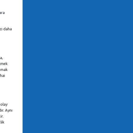
ara
acı daha
a,
etmek
lamak
hai
kolay
ır. Aynı
ir.
lik