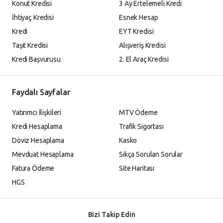
Konut Kredisi
3 Ay Ertelemeli Kredi
İhtiyaç Kredisi
Esnek Hesap
Kredi
EYT Kredisi
Taşıt Kredisi
Alışveriş Kredisi
Kredi Başvurusu
2. El Araç Kredisi
Faydalı Sayfalar
Yatırımcı İlişkileri
MTV Ödeme
Kredi Hesaplama
Trafik Sigortası
Döviz Hesaplama
Kasko
Mevduat Hesaplama
Sıkça Sorulan Sorular
Fatura Ödeme
Site Haritası
HGS
Bizi Takip Edin