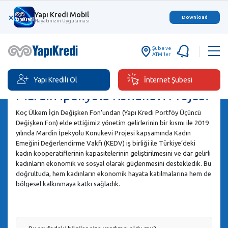
Yapı Kredi Mobil
×
Download
Hayatınızın Uygulaması
Şube ve
ATM'ler
Yapı Kredili Ol
İnternet Şubesi
Mardin İpekyolu Konukevi Projesi
Koç Ülkem İçin Değişken Fon’undan (Yapı Kredi Portföy Üçüncü
Değişken Fon) elde ettiğimiz yönetim gelirlerinin bir kısmı ile 2019
yılında Mardin İpekyolu Konukevi Projesi kapsamında Kadın
Emeğini Değerlendirme Vakfı (KEDV) iş birliği ile Türkiye’deki
kadın kooperatiflerinin kapasitelerinin geliştirilmesini ve dar gelirli
kadınların ekonomik ve sosyal olarak güçlenmesini destekledik. Bu
doğrultuda, hem kadınların ekonomik hayata katılmalarına hem de
bölgesel kalkınmaya katkı sağladık.