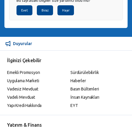
Bu sayfadaki bilgiler size yardımcı oldu mu?
Evet
Biraz
Hayır
Duyurular
İlginizi Çekebilir
Emekli Promosyon
Sürdürülebilirlik
Uygulama Marketi
Haberler
Vadesiz Mevduat
Basın Bültenleri
Vadeli Mevduat
İnsan Kaynakları
Yapı Kredi Hakkında
EYT
Yatırım & Finans