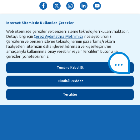
İnternet Sitemizde Kullanılan Çerezler
Web sitemizde çerezler ve benzeri izleme teknolojileri kullanılmaktadır.
Detaylı bilgi için
Çerez Aydınlatma Metnimizi
inceleyebilirsiniz.
Çerezlerin ve benzeri izleme teknolojilerinin pazarlama/reklam
TMSF ve YTM Zaman Aşımı Listesi
Bilgi Toplumu Hizmetleri
faaliyetleri, sitemizin daha işlevsel kılınması ve kişiselleştirilme
amaçlarıyla kullanımına onay verebilir veya ‘’Tercihler’’ butonu ile
Kişisel Verilerin Korunması
Gizlilik Politikası
Çerez Aydınlatma Metni
çerezleri yönetebilirsiniz.
İletişim
English
Tümünü Kabul Et
Tümünü Reddet
Tercihler
©
2026
Yapı ve Kredi Bankası A.Ş.