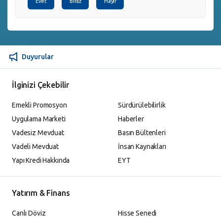
Evet
Biraz
Hayır
Duyurular
İlginizi Çekebilir
Emekli Promosyon
Sürdürülebilirlik
Uygulama Marketi
Haberler
Vadesiz Mevduat
Basın Bültenleri
Vadeli Mevduat
İnsan Kaynakları
Yapı Kredi Hakkında
EYT
Yatırım & Finans
Canlı Döviz
Hisse Senedi