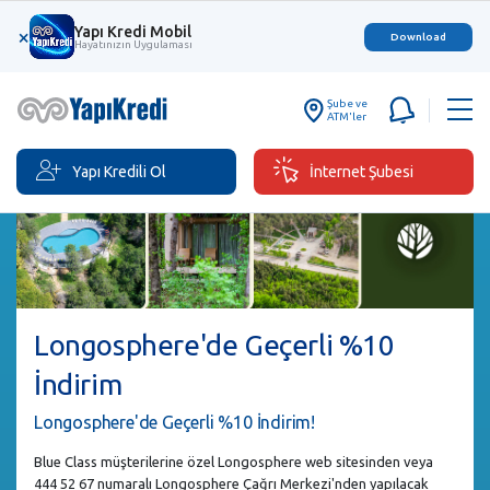
Yapı Kredi Mobil
×
Download
Hayatınızın Uygulaması
Şube ve
ATM'ler
Yapı Kredili Ol
İnternet Şubesi
Longosphere'de Geçerli %10
İndirim
Longosphere'de Geçerli %10 İndirim!
Blue Class müşterilerine özel Longosphere web sitesinden veya
444 52 67 numaralı Longosphere Çağrı Merkezi'nden yapılacak