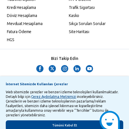
Kredi Hesaplama
Trafik Sigortası
Döviz Hesaplama
Kasko
Mevduat Hesaplama
Sıkça Sorulan Sorular
Fatura Ödeme
Site Haritası
HGS
Bizi Takip Edin
İnternet Sitemizde Kullanılan Çerezler
Web sitemizde çerezler ve benzeri izleme teknolojileri kullanılmaktadır.
Detaylı bilgi için
Çerez Aydınlatma Metnimizi
inceleyebilirsiniz.
Çerezlerin ve benzeri izleme teknolojilerinin pazarlama/reklam
TMSF ve YTM Zaman Aşımı Listesi
Bilgi Toplumu Hizmetleri
faaliyetleri, sitemizin daha işlevsel kılınması ve kişiselleştirilme
amaçlarıyla kullanımına onay verebilir veya ‘’Tercihler’’ butonu ile
Kişisel Verilerin Korunması
Gizlilik Politikası
Çerez Aydınlatma Metni
çerezleri yönetebilirsiniz.
İletişim
English
Tümünü Kabul Et