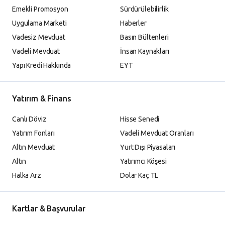
Emekli Promosyon
Sürdürülebilirlik
Uygulama Marketi
Haberler
Vadesiz Mevduat
Basın Bültenleri
Vadeli Mevduat
İnsan Kaynakları
Yapı Kredi Hakkında
EYT
Yatırım & Finans
Canlı Döviz
Hisse Senedi
Yatırım Fonları
Vadeli Mevduat Oranları
Altın Mevduat
Yurt Dışı Piyasaları
Altın
Yatırımcı Köşesi
Halka Arz
Dolar Kaç TL
Kartlar & Başvurular