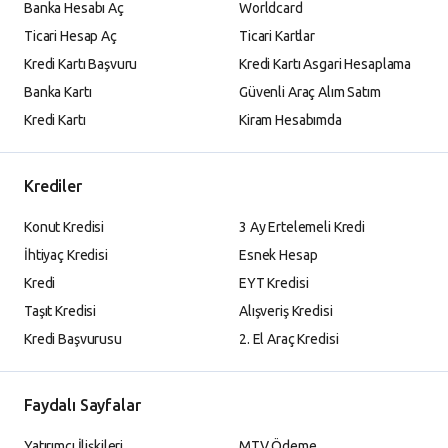
Banka Hesabı Aç
Worldcard
Ticari Hesap Aç
Ticari Kartlar
Kredi Kartı Başvuru
Kredi Kartı Asgari Hesaplama
Banka Kartı
Güvenli Araç Alım Satım
Kredi Kartı
Kiram Hesabımda
Krediler
Konut Kredisi
3 Ay Ertelemeli Kredi
İhtiyaç Kredisi
Esnek Hesap
Kredi
EYT Kredisi
Taşıt Kredisi
Alışveriş Kredisi
Kredi Başvurusu
2. El Araç Kredisi
Faydalı Sayfalar
Yatırımcı İlişkileri
MTV Ödeme