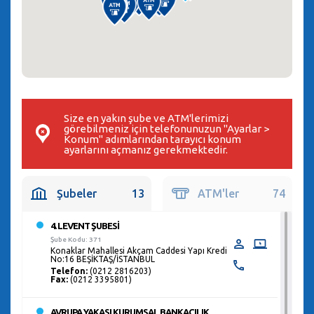
Size en yakın şube ve ATM'lerimizi
görebilmeniz için telefonunuzun "Ayarlar >
Konum" adımlarından tarayıcı konum
ayarlarını açmanız gerekmektedir.
Şubeler
13
ATM'ler
74
4. LEVENT ŞUBESİ
Şube Kodu: 371
Konaklar Mahallesi Akçam Caddesi Yapı Kredi
No:16 BEŞİKTAŞ/İSTANBUL
Telefon:
(0212 2816203)
Fax:
(0212 3395801)
AVRUPA YAKASI KURUMSAL BANKACILIK