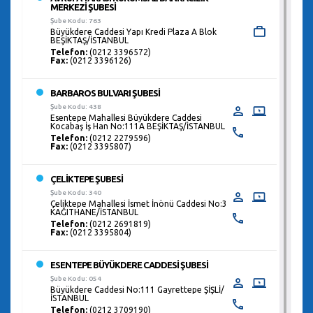
MERKEZİ ŞUBESİ
Şube Kodu: 763
Büyükdere Caddesi Yapı Kredi Plaza A Blok
BEŞİKTAŞ/İSTANBUL
Telefon:
(0212 3396572)
Fax:
(0212 3396126)
BARBAROS BULVARI ŞUBESİ
Şube Kodu: 438
Esentepe Mahallesi Büyükdere Caddesi
Kocabaş İş Han No:111A BEŞİKTAŞ/İSTANBUL
Telefon:
(0212 2279596)
Fax:
(0212 3395807)
ÇELİKTEPE ŞUBESİ
Şube Kodu: 340
Çeliktepe Mahallesi İsmet İnönü Caddesi No:3
KAĞITHANE/İSTANBUL
Telefon:
(0212 2691819)
Fax:
(0212 3395804)
ESENTEPE BÜYÜKDERE CADDESİ ŞUBESİ
Şube Kodu: 054
Büyükdere Caddesi No:111 Gayrettepe ŞİŞLİ/
İSTANBUL
Telefon:
(0212 3709190)