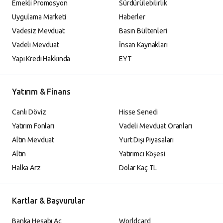
Emekli Promosyon
Sürdürülebilirlik
Uygulama Marketi
Haberler
Vadesiz Mevduat
Basın Bültenleri
Vadeli Mevduat
İnsan Kaynakları
Yapı Kredi Hakkında
EYT
Yatırım & Finans
Canlı Döviz
Hisse Senedi
Yatırım Fonları
Vadeli Mevduat Oranları
Altın Mevduat
Yurt Dışı Piyasaları
Altın
Yatırımcı Köşesi
Halka Arz
Dolar Kaç TL
Kartlar & Başvurular
Banka Hesabı Aç
Worldcard