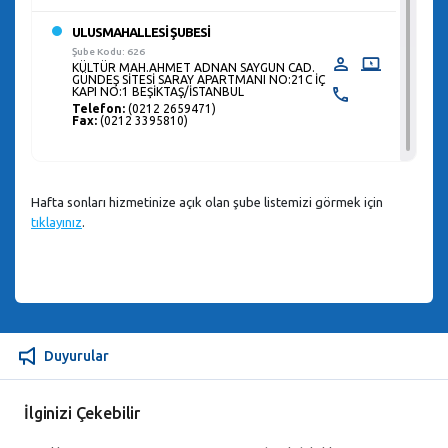
ULUSMAHALLESİ ŞUBESİ
Şube Kodu: 626
KÜLTÜR MAH.AHMET ADNAN SAYGUN CAD.
GÜNDEŞ SİTESİ SARAY APARTMANI NO:21C İÇ
KAPI NO:1 BEŞİKTAŞ/İSTANBUL
Telefon:
(0212 2659471)
Fax:
(0212 3395810)
Hafta sonları hizmetinize açık olan şube listemizi görmek için
tıklayınız
.
Duyurular
İlginizi Çekebilir