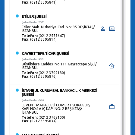
Fax:
(0212 3395841)
ETİLER ŞUBESİ
Şube Kodu: 237
Etiler Mah. Nisbetiye Cad. No: 95 BEŞİKTAŞ/
İSTANBUL
Telefon:
(0212 2577647)
Fax:
(0212 3395814)
GAYRETTEPE TİCARİ ŞUBESİ
Şube Kodu: 955
Büyükdere Caddesi No:111 Gayrettepe ŞİŞLİ/
İSTANBUL
Telefon:
(0212 3709180)
Fax:
(0212 3395876)
İSTANBUL KURUMSAL BANKACILIK MERKEZİ
ŞUBESİ
Şube Kodu: 606
LEVENT MAHALLESİ CÖMERT SOKAK DIŞ
KAPI NO:1A İÇ KAPI NO: 2 BEŞİKTAŞ/
İSTANBUL
Telefon:
(0212 3768100)
Fax:
(0212 3395834)