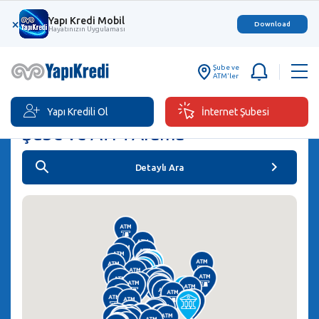
Yapı Kredi Mobil
×
Download
Hayatınızın Uygulaması
Şube ve
ATM'ler
Yapı Kredili Ol
İnternet Şubesi
Şube ve ATM Arama
Detaylı Ara