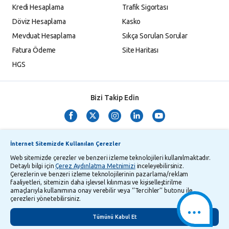
Kredi Hesaplama
Trafik Sigortası
Döviz Hesaplama
Kasko
Mevduat Hesaplama
Sıkça Sorulan Sorular
Fatura Ödeme
Site Haritası
HGS
Bizi Takip Edin
İnternet Sitemizde Kullanılan Çerezler
Web sitemizde çerezler ve benzeri izleme teknolojileri kullanılmaktadır.
Detaylı bilgi için
Çerez Aydınlatma Metnimizi
inceleyebilirsiniz.
Çerezlerin ve benzeri izleme teknolojilerinin pazarlama/reklam
TMSF ve YTM Zaman Aşımı Listesi
Bilgi Toplumu Hizmetleri
faaliyetleri, sitemizin daha işlevsel kılınması ve kişiselleştirilme
amaçlarıyla kullanımına onay verebilir veya ‘’Tercihler’’ butonu ile
Kişisel Verilerin Korunması
Gizlilik Politikası
Çerez Aydınlatma Metni
çerezleri yönetebilirsiniz.
İletişim
English
Tümünü Kabul Et