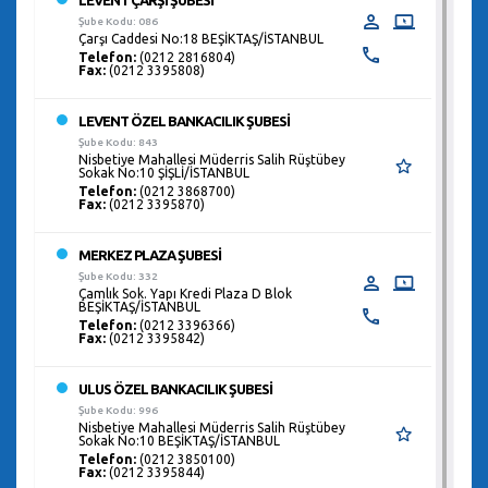
LEVENT ÇARŞI ŞUBESİ
Şube Kodu: 086
Çarşı Caddesi No:18 BEŞİKTAŞ/İSTANBUL
Telefon:
(0212 2816804)
Fax:
(0212 3395808)
LEVENT ÖZEL BANKACILIK ŞUBESİ
Şube Kodu: 843
Nisbetiye Mahallesi Müderris Salih Rüştübey
Sokak No:10 ŞİŞLİ/İSTANBUL
Telefon:
(0212 3868700)
Fax:
(0212 3395870)
MERKEZ PLAZA ŞUBESİ
Şube Kodu: 332
Çamlık Sok. Yapı Kredi Plaza D Blok
BEŞİKTAŞ/İSTANBUL
Telefon:
(0212 3396366)
Fax:
(0212 3395842)
ULUS ÖZEL BANKACILIK ŞUBESİ
Şube Kodu: 996
Nisbetiye Mahallesi Müderris Salih Rüştübey
Sokak No:10 BEŞİKTAŞ/İSTANBUL
Telefon:
(0212 3850100)
Fax:
(0212 3395844)