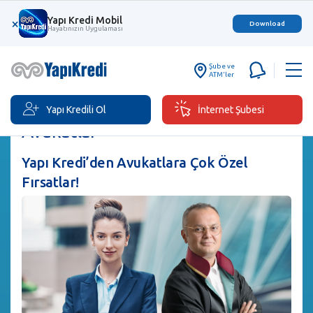
Yapı Kredi Mobil
×
Download
Hayatınızın Uygulaması
Şube ve
ATM'ler
Yapı Kredili Ol
İnternet Şubesi
Avukatlar
Yapı Kredi’den Avukatlara Çok Özel
Fırsatlar!