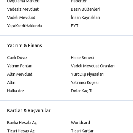
Uygulama Marketi
Haberler
Vadesiz Mevduat
Basın Bültenleri
Vadeli Mevduat
İnsan Kaynakları
Yapı Kredi Hakkında
EYT
Yatırım & Finans
Canlı Döviz
Hisse Senedi
Yatırım Fonları
Vadeli Mevduat Oranları
Altın Mevduat
Yurt Dışı Piyasaları
Altın
Yatırımcı Köşesi
Halka Arz
Dolar Kaç TL
Kartlar & Başvurular
Banka Hesabı Aç
Worldcard
Ticari Hesap Aç
Ticari Kartlar