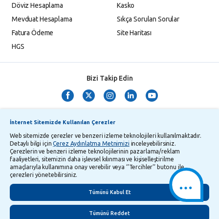
Döviz Hesaplama
Kasko
Mevduat Hesaplama
Sıkça Sorulan Sorular
Fatura Ödeme
Site Haritası
HGS
Bizi Takip Edin
İnternet Sitemizde Kullanılan Çerezler
Web sitemizde çerezler ve benzeri izleme teknolojileri kullanılmaktadır.
Detaylı bilgi için
Çerez Aydınlatma Metnimizi
inceleyebilirsiniz.
Çerezlerin ve benzeri izleme teknolojilerinin pazarlama/reklam
TMSF ve YTM Zaman Aşımı Listesi
Bilgi Toplumu Hizmetleri
faaliyetleri, sitemizin daha işlevsel kılınması ve kişiselleştirilme
amaçlarıyla kullanımına onay verebilir veya ‘’Tercihler’’ butonu ile
Kişisel Verilerin Korunması
Gizlilik Politikası
Çerez Aydınlatma Metni
çerezleri yönetebilirsiniz.
İletişim
English
Tümünü Kabul Et
Tümünü Reddet