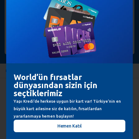
Bu sayfadaki bilgiler size yardımcı oldu mu?
Evet
Biraz
Hayır
Duyurular
World’ün fırsatlar
dünyasından sizin için
İlginizi Çekebilir
seçtiklerimiz
Emekli Promosyon
Sürdürülebilirlik
Yapı Kredi’de herkese uygun bir kart var! Türkiye’nin en
büyük kart ailesine siz de katılın, fırsatlardan
Uygulama Marketi
Haberler
yararlanmaya hemen başlayın!
Vadesiz Mevduat
Basın Bültenleri
Hemen Katıl
Vadeli Mevduat
İnsan Kaynakları
Yapı Kredi Hakkında
EYT