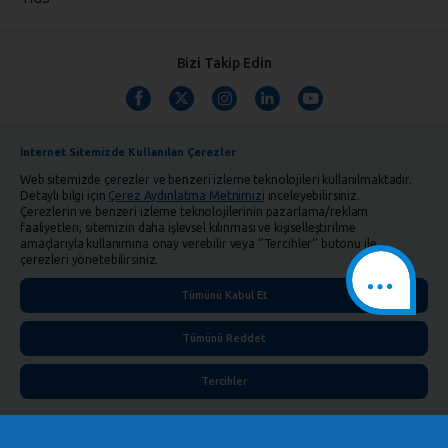
Bizi Takip Edin
İnternet Sitemizde Kullanılan Çerezler
Web sitemizde çerezler ve benzeri izleme teknolojileri kullanılmaktadır.
Detaylı bilgi için
Çerez Aydınlatma Metnimizi
inceleyebilirsiniz.
Çerezlerin ve benzeri izleme teknolojilerinin pazarlama/reklam
TMSF ve YTM Zaman Aşımı Listesi
Bilgi Toplumu Hizmetleri
faaliyetleri, sitemizin daha işlevsel kılınması ve kişiselleştirilme
amaçlarıyla kullanımına onay verebilir veya ‘’Tercihler’’ butonu ile
Kişisel Verilerin Korunması
Gizlilik Politikası
Çerez Aydınlatma Metni
çerezleri yönetebilirsiniz.
İletişim
English
Tümünü Kabul Et
Tümünü Reddet
Tercihler
©
2026
Yapı ve Kredi Bankası A.Ş.