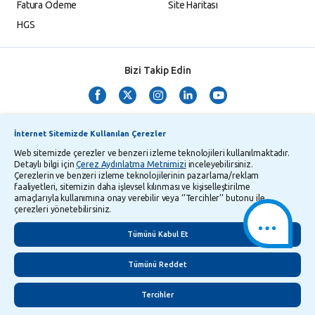
Fatura Ödeme
Site Haritası
HGS
Bizi Takip Edin
İnternet Sitemizde Kullanılan Çerezler
Web sitemizde çerezler ve benzeri izleme teknolojileri kullanılmaktadır.
Detaylı bilgi için
Çerez Aydınlatma Metnimizi
inceleyebilirsiniz.
Çerezlerin ve benzeri izleme teknolojilerinin pazarlama/reklam
TMSF ve YTM Zaman Aşımı Listesi
Bilgi Toplumu Hizmetleri
faaliyetleri, sitemizin daha işlevsel kılınması ve kişiselleştirilme
amaçlarıyla kullanımına onay verebilir veya ‘’Tercihler’’ butonu ile
Kişisel Verilerin Korunması
Gizlilik Politikası
Çerez Aydınlatma Metni
çerezleri yönetebilirsiniz.
İletişim
English
Tümünü Kabul Et
Tümünü Reddet
Tercihler
©
2026
Yapı ve Kredi Bankası A.Ş.