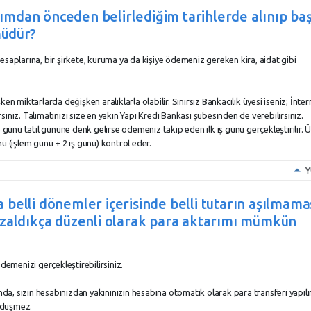
mdan önceden belirlediğim tarihlerde alınıp ba
müdür?
esaplarına, bir şirkete, kuruma ya da kişiye ödemeniz gereken kira, aidat gibi
en miktarlarda değişken aralıklarla olabilir. Sınırsız Bankacılık üyesi iseniz; İnter
irsiniz. Talimatınızı size en yakın Yapı Kredi Bankası şubesinden de verebilirsiniz.
 günü tatil gününe denk gelirse ödemeniz takip eden ilk iş günü gerçekleştirilir. Ü
ü (işlem günü + 2 iş günü) kontrol eder.
Y
belli dönemler içerisinde belli tutarın aşılmama
azaldıkça düzenli olarak para aktarımı mümkün
demenizi gerçekleştirebilirsiniz.
ında, sizin hesabınızdan yakınınızın hesabına otomatik olarak para transferi yapılı
a düşmez.