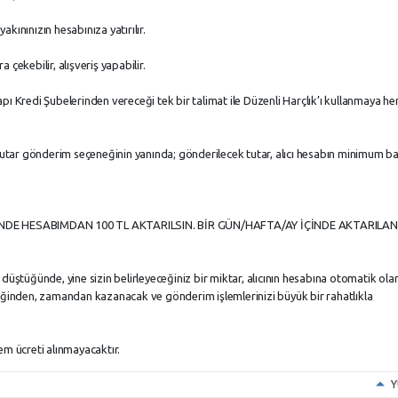
akınınızın hesabınıza yatırılır.
çekebilir, alışveriş yapabilir.
pı Kredi Şubelerinden vereceği tek bir talimat ile Düzenli Harçlık’ı kullanmaya h
 tutar gönderim seçeneğinin yanında; gönderilecek tutar, alıcı hesabın minimum ba
NDE HESABIMDAN 100 TL AKTARILSIN. BİR GÜN/HAFTA/AY İÇİNDE AKTARILAN
na düştüğünde, yine sizin belirleyeceğiniz bir miktar, alıcının hesabına otomatik ola
diğinden, zamandan kazanacak ve gönderim işlemlerinizi büyük bir rahatlıkla
em ücreti alınmayacaktır.
Y