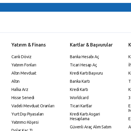
Yatırım & Finans
Kartlar & Başvurular
K
Canlı Döviz
Banka Hesabı Aç
K
Yatırım Fonları
Ticari Hesap Aç
İ
Altın Mevduat
Kredi Kartı Başvuru
K
Altın
Banka Kartı
T
Halka Arz
Kredi Kartı
K
Hisse Senedi
Worldcard
3
Vadeli Mevduat Oranları
Ticari Kartlar
E
M
Yurt Dışı Piyasaları
Kredi Kartı Asgari
Hesaplama
E
Yatırımcı Köşesi
Güvenli Araç Alım Satım
A
Dolar Kaç TL