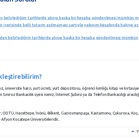
?
 belirlediğim tarihlerde alınıp başka bir hesaba gönderilmesi mümkün 
 içerisinde belli tutarın aşılmaması şartıyla yakınım hesabında bakiye az
n belirlediğim tarihlerde alınıp başka bir hesaba gönderilmesi mümkün
leştirebilirim?
üniversite harcı, yurt ücreti, yurt depozitosu, öğrenci kimliği, kitap ve kırtasiye
 Sınırsız Bankacılık üyesi iseniz; İnternet Şubesi ya da Telefon Bankacılığı aracılığı
eler; ODTÜ, Hacettepe, İnönü, Bilkent, Gaziosmanpaşa, Kastamonu, Çukurova, Koç
Afyon Kocatepe Üniversiteleridir..
Y