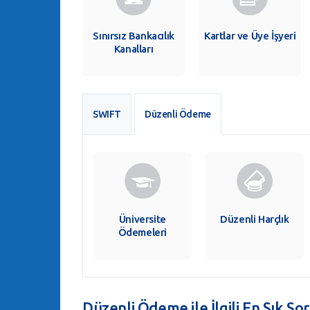
Sınırsız Bankacılık
Kartlar ve Üye İşyeri
Kanalları
SWIFT
Düzenli Ödeme
Üniversite
Düzenli Harçlık
Ödemeleri
Düzenli Ödeme ile İlgili En Sık So