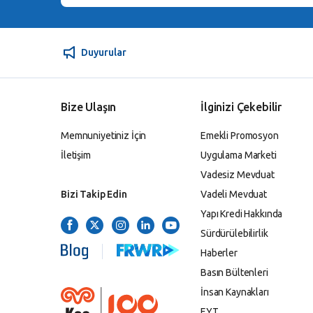
Duyurular
Bize Ulaşın
İlginizi Çekebilir
Memnuniyetiniz İçin
Emekli Promosyon
İletişim
Uygulama Marketi
Vadesiz Mevduat
Bizi Takip Edin
Vadeli Mevduat
Yapı Kredi Hakkında
Sürdürülebilirlik
Haberler
Basın Bültenleri
İnsan Kaynakları
EYT