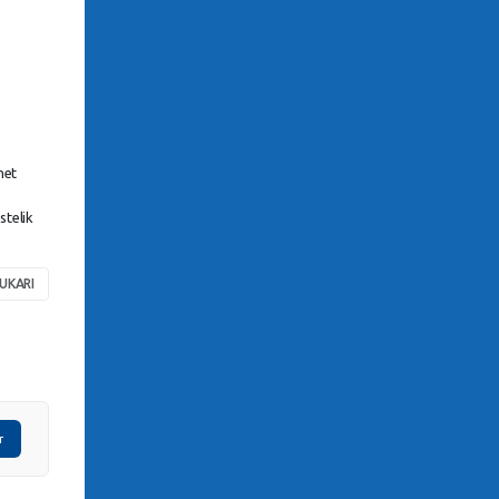
net
stelik
UKARI
r