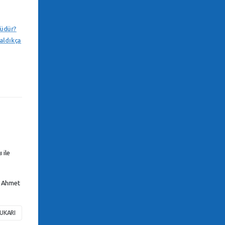
müdür?
aldıkça
 ile
, Ahmet
UKARI