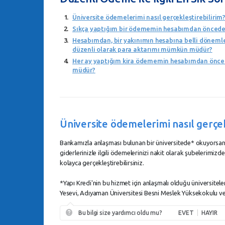
Üniversite ödemelerimi nasıl gerçekleştirebilirim
Sıkça yaptığım bir ödememin hesabımdan önceden
Hesabımdan, bir yakınımın hesabına belli dönemler
düzenli olarak para aktarımı mümkün müdür?
Her ay yaptığım kira ödememin hesabımdan öncede
müdür?
Üniversite ödemelerimi nasıl gerçek
Bankamızla anlaşması bulunan bir üniversitede* okuyorsanız, 
giderlerinizle ilgili ödemelerinizi nakit olarak şubelerimizden
kolayca gerçekleştirebilirsiniz.
*Yapı Kredi'nin bu hizmet için anlaşmalı olduğu üniversit
Yesevi, Adıyaman Üniversitesi Besni Meslek Yüksekokulu ve 
Bu bilgi size yardımcı oldu mu?
EVET
HAYIR