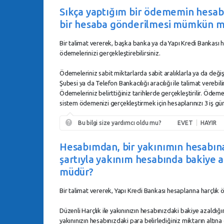
Sıkça yaptığım bir ödememin hesabı
bir hesaba gönderilmesi mümkün 
Bir talimat vererek, başka banka ya da Yapı Kredi Bankası h
ödemelerinizi gerçekleştirebilirsiniz.
Ödemeleriniz sabit miktarlarda sabit aralıklarla ya da değişk
Şubesi ya da Telefon Bankacılığı aracılığı ile talimat verebil
Ödemeleriniz belirttiğiniz tarihlerde gerçekleştirilir. Ödeme
sistem ödemenizi gerçekleştirmek için hesaplarınızı 3 iş gün
Bu bilgi size yardımcı oldu mu?
EVET
HAYIR
Hesabımdan, bir yakınımın hesabına 
şartıyla yakınım hesabında bakiye 
müdür?
Bir talimat vererek, Yapı Kredi Bankası hesaplarına harçlık ö
Düzenli Harçlık ile yakınınızın hesabınızdaki bakiye azaldığ
yakınınızın hesabınızdaki para belirlediğiniz miktarın altın