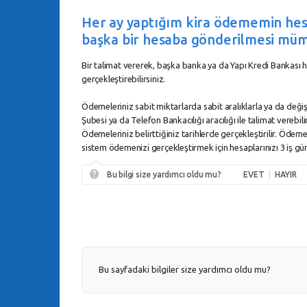
Her ay yaptığım kira ödememin hes
başka bir hesaba gönderilmesi mü
Bir talimat vererek, başka banka ya da Yapı Kredi Bankası 
gerçekleştirebilirsiniz.
Ödemeleriniz sabit miktarlarda sabit aralıklarla ya da değişk
Şubesi ya da Telefon Bankacılığı aracılığı ile talimat verebil
Ödemeleriniz belirttiğiniz tarihlerde gerçekleştirilir. Ödeme
sistem ödemenizi gerçekleştirmek için hesaplarınızı 3 iş gün
Bu bilgi size yardımcı oldu mu?
EVET
HAYIR
Bu sayfadaki bilgiler size yardımcı oldu mu?