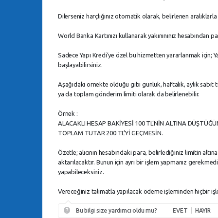
Dilerseniz harçlığınız otomatik olarak, belirlenen aralıklarla y
World Banka Kartınızı kullanarak yakınınınız hesabından para 
Sadece Yapı Kredi’ye özel bu hizmetten yararlanmak için; Ya
başlayabilirsiniz.
Aşağıdaki örnekte olduğu gibi günlük, haftalık, aylık sabit
ya da toplam gönderim limiti olarak da belirlenebilir.
Örnek :
ALACAKLI HESAP BAKİYESİ 100 TL’NİN ALTINA DÜŞTÜĞÜ
TOPLAM TUTAR 200 TL’Yİ GEÇMESİN.
Özetle; alıcının hesabındaki para, belirlediğiniz limitin altı
aktarılacaktır. Bunun için ayrı bir işlem yapmanız gerekme
yapabileceksiniz.
Vereceğiniz talimatla yapılacak ödeme işleminden hiçbir işl
Bu bilgi size yardımcı oldu mu?
EVET
HAYIR