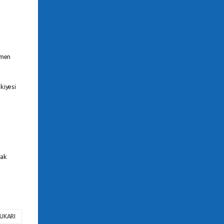
emen
kiyesi
rak
UKARI