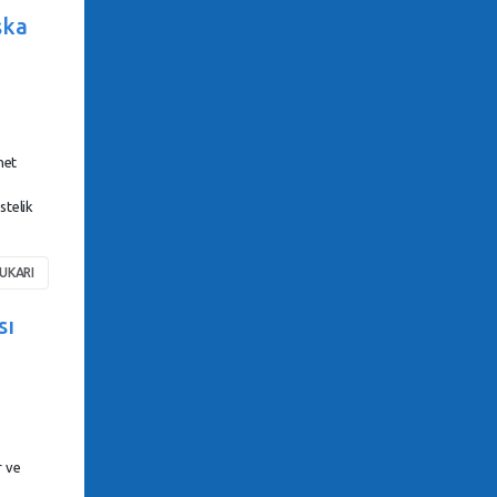
şka
net
stelik
UKARI
sı
r ve