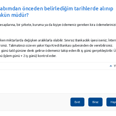
abımdan önceden belirlediğim tarihlerde alınıp
mkün müdür?
hesaplarına, bir şirkete, kuruma ya da kişiye ödemeniz gereken kira ödemelerinizi
en miktarlarda değişken aralıklarla olabilir. Sınırsız Bankacılık üyesi iseniz; İnter
irsiniz. Talimatınızı size en yakın Yapı Kredi Bankası şubesinden de verebilirsiniz.
 günü tatil gününe denk gelirse ödemeniz takip eden ilk iş günü gerçekleştirilir. Ü
ü (işlem günü + 2 iş günü) kontrol eder.
Y
Evet
Biraz
Hayı