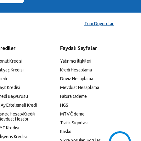
Tüm Duyurular
rediler
Faydalı Sayfalar
onut Kredisi
Yatırımcı İlişkileri
htiyaç Kredisi
Kredi Hesaplama
redi
Döviz Hesaplama
aşıt Kredisi
Mevduat Hesaplama
redi Başvurusu
Fatura Ödeme
 Ay Ertelemeli Kredi
HGS
snek Hesap/Kredili
MTV Ödeme
evduat Hesabı
Trafik Sigortası
YT Kredisi
Kasko
lışveriş Kredisi
Sıkça Sorulan Sorular