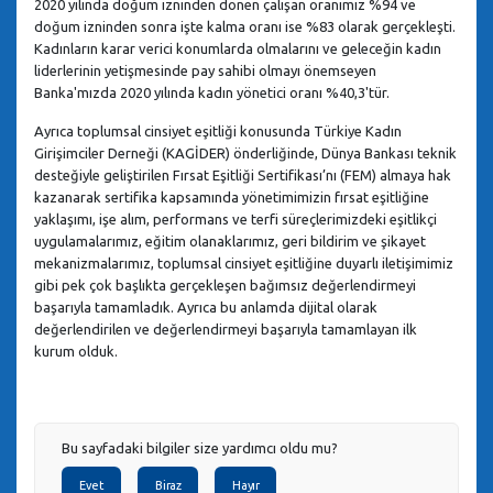
2020 yılında doğum izninden dönen çalışan oranımız %94 ve
doğum izninden sonra işte kalma oranı ise %83 olarak gerçekleşti.
Kadınların karar verici konumlarda olmalarını ve geleceğin kadın
liderlerinin yetişmesinde pay sahibi olmayı önemseyen
Banka'mızda 2020 yılında kadın yönetici oranı %40,3'tür.
Ayrıca toplumsal cinsiyet eşitliği konusunda Türkiye Kadın
Girişimciler Derneği (KAGİDER) önderliğinde, Dünya Bankası teknik
desteğiyle geliştirilen Fırsat Eşitliği Sertifikası’nı (FEM) almaya hak
kazanarak sertifika kapsamında yönetimimizin fırsat eşitliğine
yaklaşımı, işe alım, performans ve terfi süreçlerimizdeki eşitlikçi
uygulamalarımız, eğitim olanaklarımız, geri bildirim ve şikayet
mekanizmalarımız, toplumsal cinsiyet eşitliğine duyarlı iletişimimiz
gibi pek çok başlıkta gerçekleşen bağımsız değerlendirmeyi
başarıyla tamamladık. Ayrıca bu anlamda dijital olarak
değerlendirilen ve değerlendirmeyi başarıyla tamamlayan ilk
kurum olduk.
Bu sayfadaki bilgiler size yardımcı oldu mu?
Evet
Biraz
Hayır