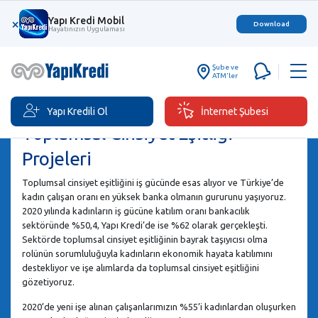
Yapı Kredi Mobil
×
Download
Hayatınızın Uygulaması
Şube ve
ATM'ler
Yapı Kredili Ol
İnternet Şubesi
Toplumsal Cinsiyet Eşitliği
Projeleri
Toplumsal cinsiyet eşitliğini iş gücünde esas alıyor ve Türkiye’de
kadın çalışan oranı en yüksek banka olmanın gururunu yaşıyoruz.
2020 yılında kadınların iş gücüne katılım oranı bankacılık
sektöründe %50,4, Yapı Kredi’de ise %62 olarak gerçekleşti.
Sektörde toplumsal cinsiyet eşitliğinin bayrak taşıyıcısı olma
rolünün sorumluluğuyla kadınların ekonomik hayata katılımını
destekliyor ve işe alımlarda da toplumsal cinsiyet eşitliğini
gözetiyoruz.
2020’de yeni işe alınan çalışanlarımızın %55’i kadınlardan oluşurken