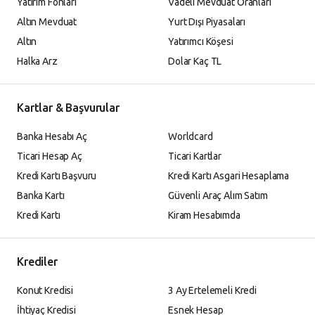
Yatırım Fonları
Vadeli Mevduat Oranları
Altın Mevduat
Yurt Dışı Piyasaları
Altın
Yatırımcı Köşesi
Halka Arz
Dolar Kaç TL
Kartlar & Başvurular
Banka Hesabı Aç
Worldcard
Ticari Hesap Aç
Ticari Kartlar
Kredi Kartı Başvuru
Kredi Kartı Asgari Hesaplama
Banka Kartı
Güvenli Araç Alım Satım
Kredi Kartı
Kiram Hesabımda
Krediler
Konut Kredisi
3 Ay Ertelemeli Kredi
İhtiyaç Kredisi
Esnek Hesap