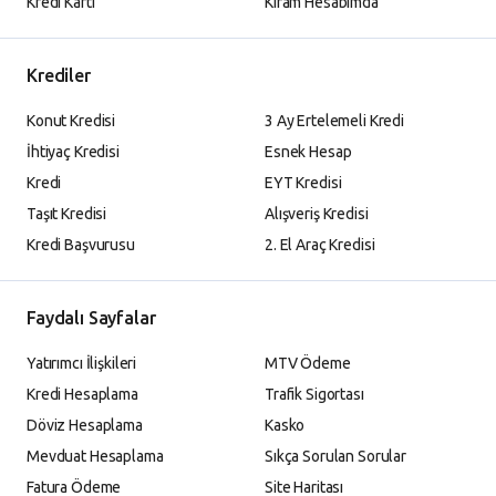
Kredi Kartı
Kiram Hesabımda
Krediler
Konut Kredisi
3 Ay Ertelemeli Kredi
İhtiyaç Kredisi
Esnek Hesap
Kredi
EYT Kredisi
Taşıt Kredisi
Alışveriş Kredisi
Kredi Başvurusu
2. El Araç Kredisi
Faydalı Sayfalar
Yatırımcı İlişkileri
MTV Ödeme
Kredi Hesaplama
Trafik Sigortası
Döviz Hesaplama
Kasko
Mevduat Hesaplama
Sıkça Sorulan Sorular
Fatura Ödeme
Site Haritası