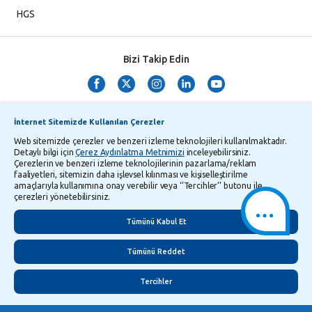
HGS
Bizi Takip Edin
İnternet Sitemizde Kullanılan Çerezler
Web sitemizde çerezler ve benzeri izleme teknolojileri kullanılmaktadır.
Detaylı bilgi için
Çerez Aydınlatma Metnimizi
inceleyebilirsiniz.
Çerezlerin ve benzeri izleme teknolojilerinin pazarlama/reklam
TMSF ve YTM Zaman Aşımı Listesi
Bilgi Toplumu Hizmetleri
faaliyetleri, sitemizin daha işlevsel kılınması ve kişiselleştirilme
amaçlarıyla kullanımına onay verebilir veya ‘’Tercihler’’ butonu ile
Kişisel Verilerin Korunması
Gizlilik Politikası
Çerez Aydınlatma Metni
çerezleri yönetebilirsiniz.
İletişim
English
Tümünü Kabul Et
Tümünü Reddet
Tercihler
©
2026
Yapı ve Kredi Bankası A.Ş.