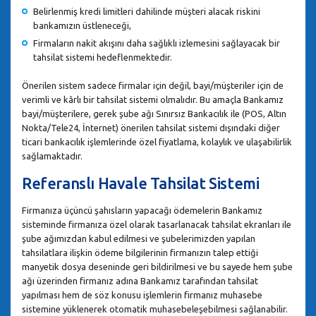
Belirlenmiş kredi limitleri dahilinde müşteri alacak riskini
bankamızın üstleneceği,
Firmaların nakit akışını daha sağlıklı izlemesini sağlayacak bir
tahsilat sistemi hedeflenmektedir.
Önerilen sistem sadece firmalar için değil, bayi/müşteriler için de
verimli ve kârlı bir tahsilat sistemi olmalıdır. Bu amaçla Bankamız
bayi/müşterilere, gerek şube ağı Sınırsız Bankacılık ile (POS, Altın
Nokta/Tele24, İnternet) önerilen tahsilat sistemi dışındaki diğer
ticari bankacılık işlemlerinde özel fiyatlama, kolaylık ve ulaşabilirlik
sağlamaktadır.
Referanslı Havale Tahsilat Sistemi
Firmanıza üçüncü şahısların yapacağı ödemelerin Bankamız
sisteminde firmanıza özel olarak tasarlanacak tahsilat ekranları ile
şube ağımızdan kabul edilmesi ve şubelerimizden yapılan
tahsilatlara ilişkin ödeme bilgilerinin firmanızın talep ettiği
manyetik dosya deseninde geri bildirilmesi ve bu sayede hem şube
ağı üzerinden firmanız adına Bankamız tarafından tahsilat
yapılması hem de söz konusu işlemlerin firmanız muhasebe
sistemine yüklenerek otomatik muhasebeleşebilmesi sağlanabilir.