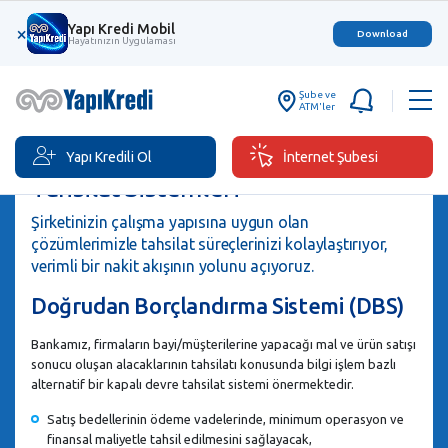
Yapı Kredi Mobil
×
Download
Hayatınızın Uygulaması
Şube ve
ATM'ler
Yapı Kredili Ol
İnternet Şubesi
Tahsilat Sistemleri
Şirketinizin çalışma yapısına uygun olan
çözümlerimizle tahsilat süreçlerinizi kolaylaştırıyor,
verimli bir nakit akışının yolunu açıyoruz.
Doğrudan Borçlandırma Sistemi (DBS)
Bankamız, firmaların bayi/müşterilerine yapacağı mal ve ürün satışı
sonucu oluşan alacaklarının tahsilatı konusunda bilgi işlem bazlı
alternatif bir kapalı devre tahsilat sistemi önermektedir.
Satış bedellerinin ödeme vadelerinde, minimum operasyon ve
finansal maliyetle tahsil edilmesini sağlayacak,