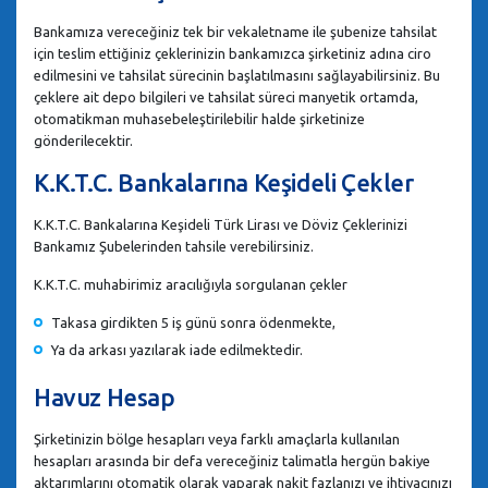
Bankamıza vereceğiniz tek bir vekaletname ile şubenize tahsilat
için teslim ettiğiniz çeklerinizin bankamızca şirketiniz adına ciro
edilmesini ve tahsilat sürecinin başlatılmasını sağlayabilirsiniz. Bu
çeklere ait depo bilgileri ve tahsilat süreci manyetik ortamda,
otomatikman muhasebeleştirilebilir halde şirketinize
gönderilecektir.
K.K.T.C. Bankalarına Keşideli Çekler
K.K.T.C. Bankalarına Keşideli Türk Lirası ve Döviz Çeklerinizi
Bankamız Şubelerinden tahsile verebilirsiniz.
K.K.T.C. muhabirimiz aracılığıyla sorgulanan çekler
Takasa girdikten 5 iş günü sonra ödenmekte,
Ya da arkası yazılarak iade edilmektedir.
Havuz Hesap
Şirketinizin bölge hesapları veya farklı amaçlarla kullanılan
hesapları arasında bir defa vereceğiniz talimatla hergün bakiye
aktarımlarını otomatik olarak yaparak nakit fazlanızı ve ihtiyacınızı