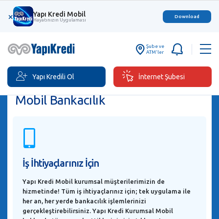
Hızlı Aksiyonlar
Yapı Kredi Mobil
×
Download
Hayatınızın Uygulaması
Şube ve
ATM'ler
Nasıl Yüklenir?
Hemen İndir!
Yapı Kredi Pos
Cepte
Yapı Kredili Ol
İnternet Şubesi
Mobil Bankacılık
İş İhtiyaçlarınız İçin
Yapı Kredi Mobil kurumsal müşterilerimizin de
hizmetinde! Tüm iş ihtiyaçlarınız için; tek uygulama ile
her an, her yerde bankacılık işlemlerinizi
gerçekleştirebilirsiniz. Yapı Kredi Kurumsal Mobil