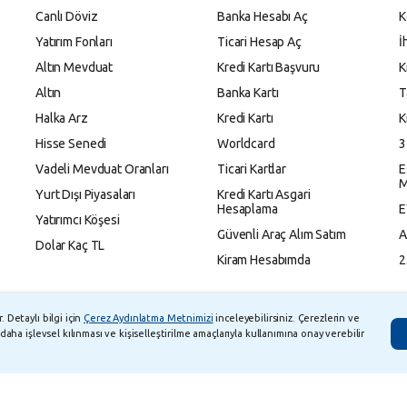
Canlı Döviz
Banka Hesabı Aç
K
Yatırım Fonları
Ticari Hesap Aç
İ
Altın Mevduat
Kredi Kartı Başvuru
K
Altın
Banka Kartı
T
Halka Arz
Kredi Kartı
K
Hisse Senedi
Worldcard
3
Vadeli Mevduat Oranları
Ticari Kartlar
E
M
Yurt Dışı Piyasaları
Kredi Kartı Asgari
Hesaplama
E
Yatırımcı Köşesi
Güvenli Araç Alım Satım
A
Dolar Kaç TL
Kiram Hesabımda
2
 Detaylı bilgi için
Çerez Aydınlatma Metnimizi
inceleyebilirsiniz. Çerezlerin ve
daha işlevsel kılınması ve kişiselleştirilme amaçlarıyla kullanımına onay verebilir
M Zaman Aşımı Listesi
Bilgi Toplumu Hizmetleri
Kişisel Verilerin