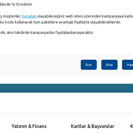
iklerde %10 indirim
ş müşteriler,
buradan
ulaşabileceğiniz web sitesi üzerinden kampanyaya katılab
 kodu kullanarak tüm paketlere avantajlı fiyatlarla ulaşabileceklerdir.
edir, aksi takdirde kampanyadan faydalanılamayacaktır.
Evet
Biraz
Hayı
Yatırım & Finans
Kartlar & Başvurular
K