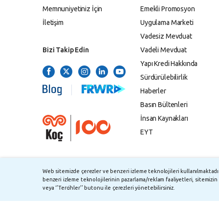
Memnuniyetiniz İçin
Emekli Promosyon
İletişim
Uygulama Marketi
Vadesiz Mevduat
Bizi Takip Edin
Vadeli Mevduat
Yapı Kredi Hakkında
Sürdürülebilirlik
Haberler
Basın Bültenleri
İnsan Kaynakları
EYT
Web sitemizde çerezler ve benzeri izleme teknolojileri kullanılmaktadır.
benzeri izleme teknolojilerinin pazarlama/reklam faaliyetleri, sitemizin 
©
2026
Yapı ve Kredi Bankası A.Ş.
TMSF ve YT
veya ‘’Tercihler’’ butonu ile çerezleri yönetebilirsiniz.