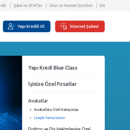
ndir
Şube ve ATM'ler
Ürün ve Hizmet Ücretleri
EN
Yapı Kredili Ol
İnternet Şubesi
Yapı Kredi Blue Class
İşinize Özel Fırsatlar
Avukatlar
Avukatlara Özel Kampanya
Leagle Kampanyası
Doktor ve Diş Hekimlerine Özel