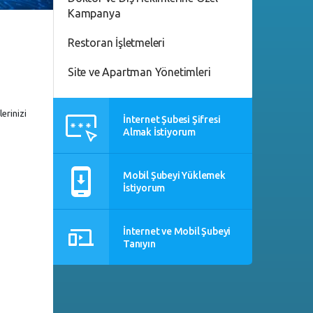
Kampanya
Restoran İşletmeleri
Site ve Apartman Yönetimleri
erinizi
İnternet Şubesi Şifresi
Almak İstiyorum
Mobil Şubeyi Yüklemek
İstiyorum
İnternet ve Mobil Şubeyi
Tanıyın