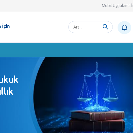
Mobil Uygulama İ
 İçin
ukuk
llık