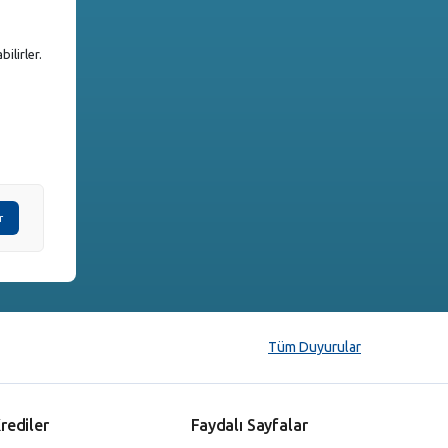
ilirler.
r
Tüm Duyurular
rediler
Faydalı Sayfalar