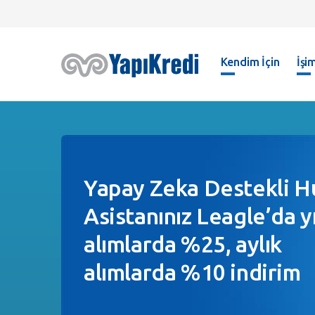
Kendim İçin
İşim
Yapay Zeka Destekli H
Asistanınız Leagle’da yı
alımlarda %25, aylık
alımlarda %10 indirim