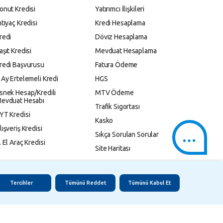
onut Kredisi
Yatırımcı İlişkileri
htiyaç Kredisi
Kredi Hesaplama
redi
Döviz Hesaplama
aşıt Kredisi
Mevduat Hesaplama
redi Başvurusu
Fatura Ödeme
 Ay Ertelemeli Kredi
HGS
snek Hesap/Kredili
MTV Ödeme
evduat Hesabı
Trafik Sigortası
YT Kredisi
Kasko
lışveriş Kredisi
Sıkça Sorulan Sorular
. El Araç Kredisi
Site Haritası
Tercihler
Tümünü Reddet
Tümünü Kabul Et
 Korunması
Gizlilik Politikası
Çerez Aydınlatma Metni