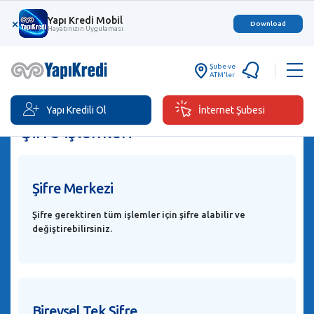
Yapı Kredi Mobil
×
Download
Hayatınızın Uygulaması
Şube ve
ATM'ler
Yapı Kredili Ol
İnternet Şubesi
Şifre İşlemleri
Şifre Merkezi
Şifre gerektiren tüm işlemler için şifre alabilir ve
değiştirebilirsiniz.
Bireysel Tek Şifre