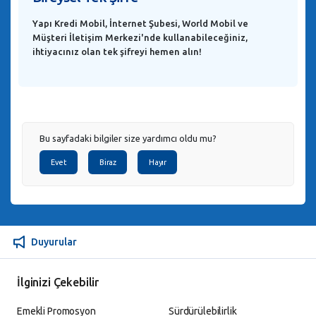
Yapı Kredi Mobil, İnternet Şubesi, World Mobil ve
Müşteri İletişim Merkezi'nde kullanabileceğiniz,
ihtiyacınız olan tek şifreyi hemen alın!
Bu sayfadaki bilgiler size yardımcı oldu mu?
Evet
Biraz
Hayır
Duyurular
İlginizi Çekebilir
Emekli Promosyon
Sürdürülebilirlik