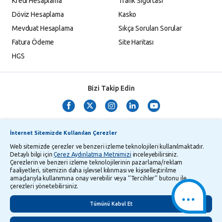
Kredi Hesaplama
Trafik Sigortası
Döviz Hesaplama
Kasko
Mevduat Hesaplama
Sıkça Sorulan Sorular
Fatura Ödeme
Site Haritası
HGS
Bizi Takip Edin
İnternet Sitemizde Kullanılan Çerezler
Web sitemizde çerezler ve benzeri izleme teknolojileri kullanılmaktadır.
Detaylı bilgi için
Çerez Aydınlatma Metnimizi
inceleyebilirsiniz.
Çerezlerin ve benzeri izleme teknolojilerinin pazarlama/reklam
TMSF ve YTM Zaman Aşımı Listesi
Bilgi Toplumu Hizmetleri
faaliyetleri, sitemizin daha işlevsel kılınması ve kişiselleştirilme
amaçlarıyla kullanımına onay verebilir veya ‘’Tercihler’’ butonu ile
Kişisel Verilerin Korunması
Gizlilik Politikası
Çerez Aydınlatma Metni
çerezleri yönetebilirsiniz.
İletişim
English
Tümünü Kabul Et