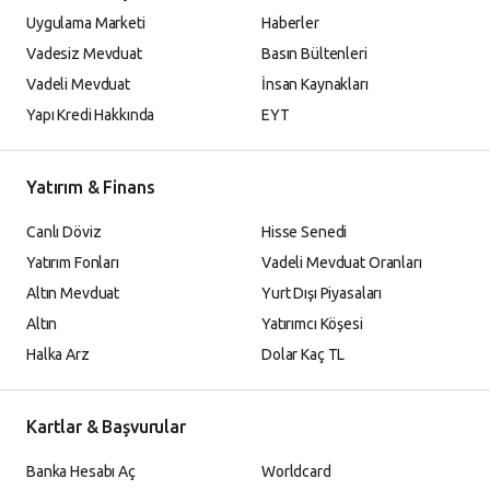
Uygulama Marketi
Haberler
Vadesiz Mevduat
Basın Bültenleri
Vadeli Mevduat
İnsan Kaynakları
Yapı Kredi Hakkında
EYT
Yatırım & Finans
Canlı Döviz
Hisse Senedi
Yatırım Fonları
Vadeli Mevduat Oranları
Altın Mevduat
Yurt Dışı Piyasaları
Altın
Yatırımcı Köşesi
Halka Arz
Dolar Kaç TL
Kartlar & Başvurular
Banka Hesabı Aç
Worldcard