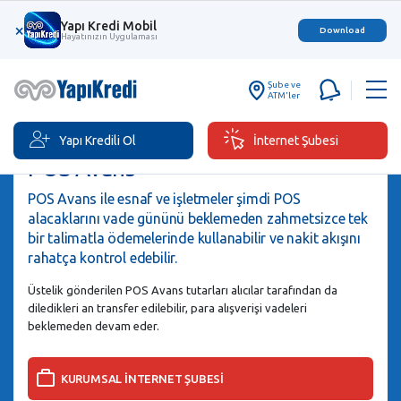
Yapı Kredi Mobil
×
Download
Hayatınızın Uygulaması
Şube ve
ATM'ler
Yapı Kredili Ol
İnternet Şubesi
POS Avans
POS Avans ile esnaf ve işletmeler şimdi POS
alacaklarını vade gününü beklemeden zahmetsizce tek
bir talimatla ödemelerinde kullanabilir ve nakit akışını
rahatça kontrol edebilir.
Üstelik gönderilen POS Avans tutarları alıcılar tarafından da
diledikleri an transfer edilebilir, para alışverişi vadeleri
beklemeden devam eder.
KURUMSAL İNTERNET ŞUBESİ