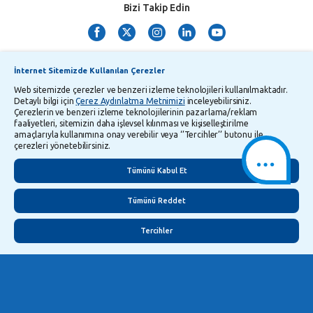
Bizi Takip Edin
İnternet Sitemizde Kullanılan Çerezler
Web sitemizde çerezler ve benzeri izleme teknolojileri kullanılmaktadır.
Detaylı bilgi için
Çerez Aydınlatma Metnimizi
inceleyebilirsiniz.
Çerezlerin ve benzeri izleme teknolojilerinin pazarlama/reklam
TMSF ve YTM Zaman Aşımı Listesi
Bilgi Toplumu Hizmetleri
faaliyetleri, sitemizin daha işlevsel kılınması ve kişiselleştirilme
amaçlarıyla kullanımına onay verebilir veya ‘’Tercihler’’ butonu ile
Kişisel Verilerin Korunması
Gizlilik Politikası
Çerez Aydınlatma Metni
çerezleri yönetebilirsiniz.
İletişim
English
Tümünü Kabul Et
Tümünü Reddet
Tercihler
©
2026
Yapı ve Kredi Bankası A.Ş.