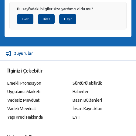
Bu sayfadaki bilgiler size yardımcı oldu mu?
Evet
Biraz
Hayır
Duyurular
İlginizi Çekebilir
Emekli Promosyon
Sürdürülebilirlik
Uygulama Marketi
Haberler
Vadesiz Mevduat
Basın Bültenleri
Vadeli Mevduat
İnsan Kaynakları
Yapı Kredi Hakkında
EYT