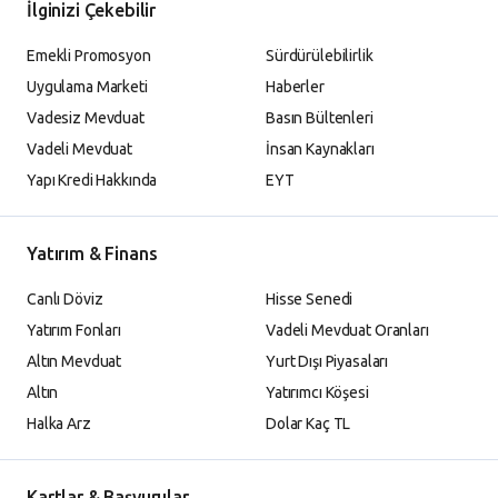
İlginizi Çekebilir
Emekli Promosyon
Sürdürülebilirlik
Uygulama Marketi
Haberler
Vadesiz Mevduat
Basın Bültenleri
Vadeli Mevduat
İnsan Kaynakları
Yapı Kredi Hakkında
EYT
Yatırım & Finans
Canlı Döviz
Hisse Senedi
Yatırım Fonları
Vadeli Mevduat Oranları
Altın Mevduat
Yurt Dışı Piyasaları
Altın
Yatırımcı Köşesi
Halka Arz
Dolar Kaç TL
Kartlar & Başvurular