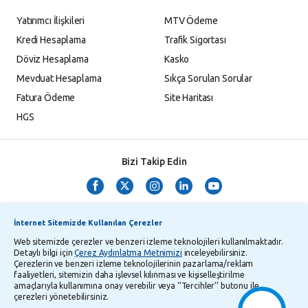
Yatırımcı İlişkileri
MTV Ödeme
Kredi Hesaplama
Trafik Sigortası
Döviz Hesaplama
Kasko
Mevduat Hesaplama
Sıkça Sorulan Sorular
Fatura Ödeme
Site Haritası
HGS
Bizi Takip Edin
İnternet Sitemizde Kullanılan Çerezler
Web sitemizde çerezler ve benzeri izleme teknolojileri kullanılmaktadır.
Detaylı bilgi için
Çerez Aydınlatma Metnimizi
inceleyebilirsiniz.
Çerezlerin ve benzeri izleme teknolojilerinin pazarlama/reklam
TMSF ve YTM Zaman Aşımı Listesi
Bilgi Toplumu Hizmetleri
faaliyetleri, sitemizin daha işlevsel kılınması ve kişiselleştirilme
amaçlarıyla kullanımına onay verebilir veya ‘’Tercihler’’ butonu ile
Kişisel Verilerin Korunması
Gizlilik Politikası
Çerez Aydınlatma Metni
çerezleri yönetebilirsiniz.