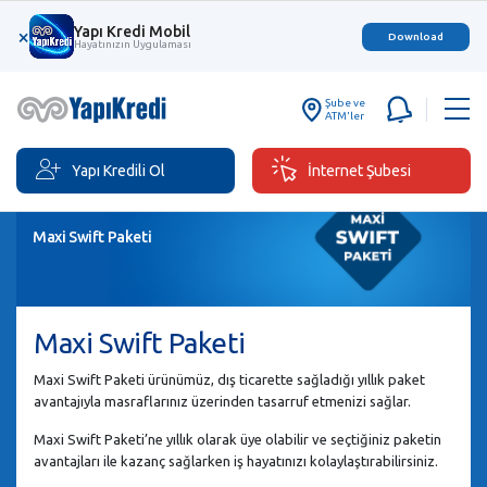
Yapı Kredi Mobil
×
Download
Hayatınızın Uygulaması
Şube ve
ATM'ler
Yapı Kredili Ol
İnternet Şubesi
Maxi Swift Paketi
Maxi Swift Paketi
Maxi Swift Paketi ürünümüz, dış ticarette sağladığı yıllık paket
avantajıyla masraflarınız üzerinden tasarruf etmenizi sağlar.
Maxi Swift Paketi’ne yıllık olarak üye olabilir ve seçtiğiniz paketin
avantajları ile kazanç sağlarken iş hayatınızı kolaylaştırabilirsiniz.