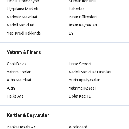
Emekli Promosyon
Sürdürülebilirlik
Uygulama Marketi
Haberler
Vadesiz Mevduat
Basın Bültenleri
Vadeli Mevduat
İnsan Kaynakları
Yapı Kredi Hakkında
EYT
Yatırım & Finans
Canlı Döviz
Hisse Senedi
Yatırım Fonları
Vadeli Mevduat Oranları
Altın Mevduat
Yurt Dışı Piyasaları
Altın
Yatırımcı Köşesi
Halka Arz
Dolar Kaç TL
Kartlar & Başvurular
Banka Hesabı Aç
Worldcard