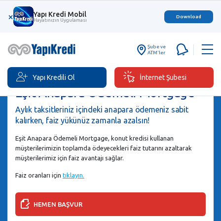
Yapı Kredi Mobil
×
Download
Hayatınızın Uygulaması
Şube ve
ATM'ler
Yapı Kredili Ol
İnternet Şubesi
Eşit Anapara Ödemeli Mortgage
Aylık taksitleriniz içindeki anapara ödemeniz sabit
kalırken, faiz yükünüz zamanla azalsın!
Eşit Anapara Ödemeli Mortgage, konut kredisi kullanan
müşterilerimizin toplamda ödeyecekleri faiz tutarını azaltarak
müşterilerimiz için faiz avantajı sağlar.
Faiz oranları için
tıklayın.
HEMEN BAŞVUR