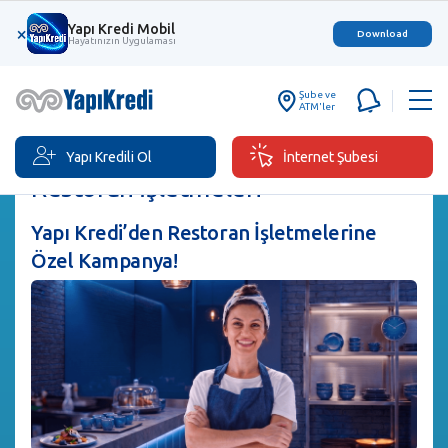
Yapı Kredi Mobil
×
Download
Hayatınızın Uygulaması
Şube ve
ATM'ler
Yapı Kredili Ol
İnternet Şubesi
Restoran İşletmeleri
Yapı Kredi’den Restoran İşletmelerine
Özel Kampanya!