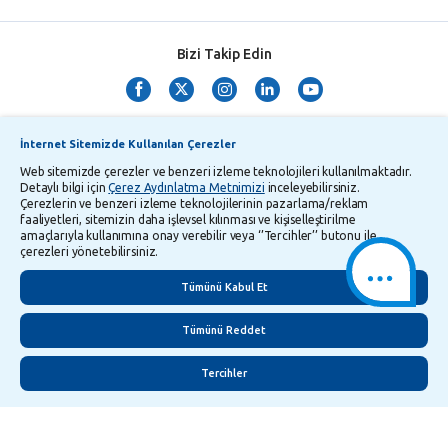
Bizi Takip Edin
İnternet Sitemizde Kullanılan Çerezler
Web sitemizde çerezler ve benzeri izleme teknolojileri kullanılmaktadır.
Detaylı bilgi için
Çerez Aydınlatma Metnimizi
inceleyebilirsiniz.
Çerezlerin ve benzeri izleme teknolojilerinin pazarlama/reklam
TMSF ve YTM Zaman Aşımı Listesi
Bilgi Toplumu Hizmetleri
faaliyetleri, sitemizin daha işlevsel kılınması ve kişiselleştirilme
amaçlarıyla kullanımına onay verebilir veya ‘’Tercihler’’ butonu ile
Kişisel Verilerin Korunması
Gizlilik Politikası
Çerez Aydınlatma Metni
çerezleri yönetebilirsiniz.
İletişim
English
Tümünü Kabul Et
Tümünü Reddet
Tercihler
©
2026
Yapı ve Kredi Bankası A.Ş.