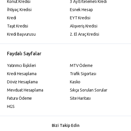
Konut Kredisi
3 Ay Ertelemeli Kredi
İhtiyaç Kredisi
Esnek Hesap
Kredi
EYT Kredisi
Taşıt Kredisi
Alışveriş Kredisi
Kredi Başvurusu
2. El Araç Kredisi
Faydalı Sayfalar
Yatırımcı İlişkileri
MTV Ödeme
Kredi Hesaplama
Trafik Sigortası
Döviz Hesaplama
Kasko
Mevduat Hesaplama
Sıkça Sorulan Sorular
Fatura Ödeme
Site Haritası
HGS
Bizi Takip Edin