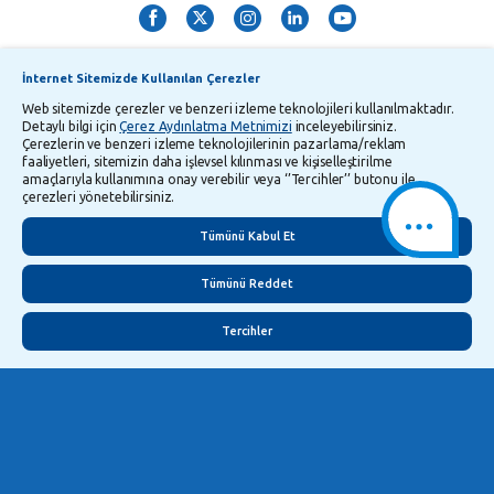
İnternet Sitemizde Kullanılan Çerezler
Web sitemizde çerezler ve benzeri izleme teknolojileri kullanılmaktadır.
Detaylı bilgi için
Çerez Aydınlatma Metnimizi
inceleyebilirsiniz.
Çerezlerin ve benzeri izleme teknolojilerinin pazarlama/reklam
TMSF ve YTM Zaman Aşımı Listesi
Bilgi Toplumu Hizmetleri
faaliyetleri, sitemizin daha işlevsel kılınması ve kişiselleştirilme
amaçlarıyla kullanımına onay verebilir veya ‘’Tercihler’’ butonu ile
Kişisel Verilerin Korunması
Gizlilik Politikası
Çerez Aydınlatma Metni
çerezleri yönetebilirsiniz.
İletişim
English
Tümünü Kabul Et
Tümünü Reddet
Tercihler
©
2026
Yapı ve Kredi Bankası A.Ş.