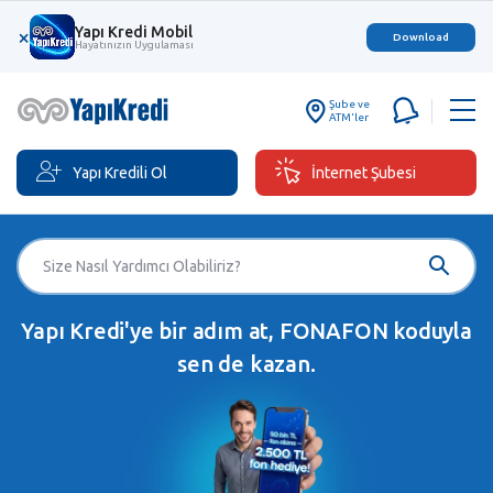
Yapı Kredi Mobil
×
Download
Hayatınızın Uygulaması
Şube ve
ATM'ler
Yapı Kredili Ol
İnternet Şubesi
Yapı Kredi'ye bir adım at, FONAFON koduyla
sen de kazan.