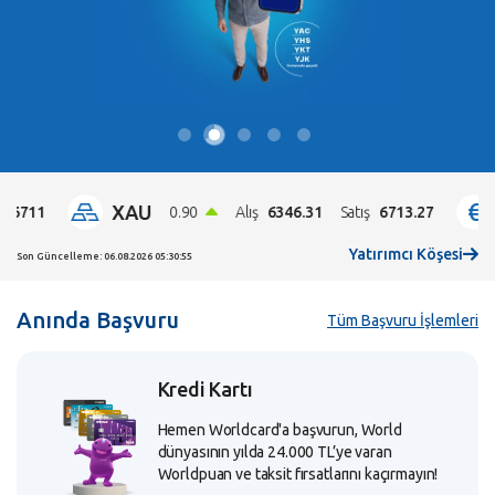
XAU
EU
1
0.90
Alış
6346.31
Satış
6713.27
Yatırımcı Köşesi
Son Güncelleme: 06.08.2026 05:30:55
Anında Başvuru
Tüm Başvuru İşlemleri
Kredi Kartı
Hemen Worldcard'a başvurun, World
dünyasının yılda 24.000 TL’ye varan
Worldpuan ve taksit fırsatlarını kaçırmayın!