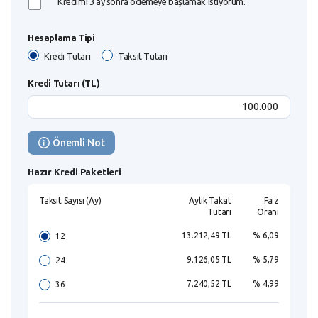
Kredimi 3 ay sonra ödemeye başlamak istiyorum.
Hesaplama Tipi
Kredi Tutarı
Taksit Tutarı
Kredi Tutarı (TL)
Önemli Not
Hazır Kredi Paketleri
Taksit Sayısı (Ay)
Aylık Taksit
Faiz
Tutarı
Oranı
13.212,49 TL
% 6,09
12
9.126,05 TL
% 5,79
24
7.240,52 TL
% 4,99
36