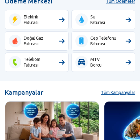
Ödeme Merkezi
Tüm Ödemeler
Elektrik
Su
Faturası
Faturası
Doğal Gaz
Cep Telefonu
Faturası
Faturası
Telekom
MTV
Faturası
Borcu
Kampanyalar
Tüm Kampanyalar