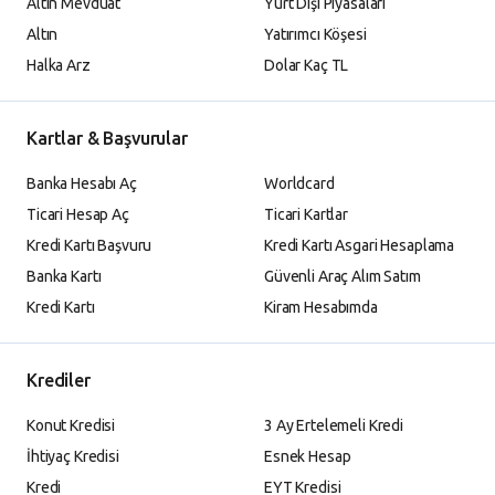
Altın Mevduat
Yurt Dışı Piyasaları
Altın
Yatırımcı Köşesi
Halka Arz
Dolar Kaç TL
Kartlar & Başvurular
Banka Hesabı Aç
Worldcard
Ticari Hesap Aç
Ticari Kartlar
Kredi Kartı Başvuru
Kredi Kartı Asgari Hesaplama
Banka Kartı
Güvenli Araç Alım Satım
Kredi Kartı
Kiram Hesabımda
Krediler
Konut Kredisi
3 Ay Ertelemeli Kredi
İhtiyaç Kredisi
Esnek Hesap
Kredi
EYT Kredisi