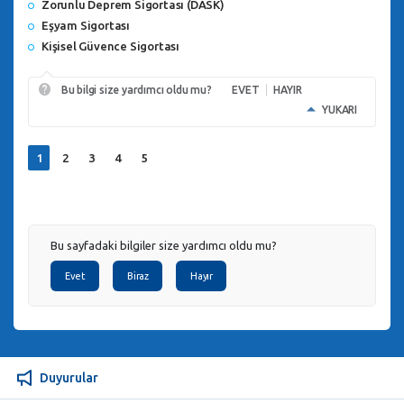
Zorunlu Deprem Sigortası (DASK)
Eşyam Sigortası
Kişisel Güvence Sigortası
Bu bilgi size yardımcı oldu mu?
EVET
HAYIR
YUKARI
1
2
3
4
5
Bu sayfadaki bilgiler size yardımcı oldu mu?
Evet
Biraz
Hayır
Duyurular