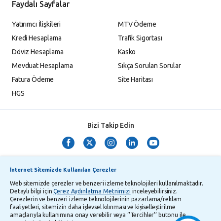
Faydalı Sayfalar
Yatırımcı İlişkileri
MTV Ödeme
Kredi Hesaplama
Trafik Sigortası
Döviz Hesaplama
Kasko
Mevduat Hesaplama
Sıkça Sorulan Sorular
Fatura Ödeme
Site Haritası
HGS
Bizi Takip Edin
İnternet Sitemizde Kullanılan Çerezler
Web sitemizde çerezler ve benzeri izleme teknolojileri kullanılmaktadır.
Detaylı bilgi için
Çerez Aydınlatma Metnimizi
inceleyebilirsiniz.
Çerezlerin ve benzeri izleme teknolojilerinin pazarlama/reklam
TMSF ve YTM Zaman Aşımı Listesi
Bilgi Toplumu Hizmetleri
faaliyetleri, sitemizin daha işlevsel kılınması ve kişiselleştirilme
amaçlarıyla kullanımına onay verebilir veya ‘’Tercihler’’ butonu ile
Kişisel Verilerin Korunması
Gizlilik Politikası
Çerez Aydınlatma Metni