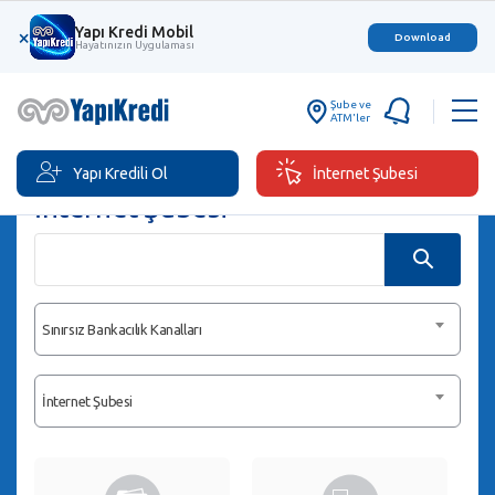
Yapı Kredi Mobil
×
Download
Hayatınızın Uygulaması
Şube ve
ATM'ler
Yapı Kredili Ol
İnternet Şubesi
İnternet Şubesi
Sınırsız Bankacılık Kanalları
İnternet Şubesi