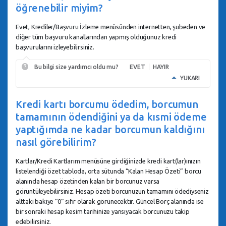
öğrenebilir miyim?
Evet, Krediler/Başvuru İzleme menüsünden internetten, şubeden ve
diğer tüm başvuru kanallarından yapmış olduğunuz kredi
başvurularını izleyebilirsiniz.
Bu bilgi size yardımcı oldu mu?
EVET
HAYIR
YUKARI
Kredi kartı borcumu ödedim, borcumun
tamamının ödendiğini ya da kısmi ödeme
yaptığımda ne kadar borcumun kaldığını
nasıl görebilirim?
Kartlar/Kredi Kartlarım menüsüne girdiğinizde kredi kart(lar)ınızın
listelendiği özet tabloda, orta sütunda “Kalan Hesap Özeti” borcu
alanında hesap özetinden kalan bir borcunuz varsa
görüntüleyebilirsiniz. Hesap özeti borcunuzun tamamını ödediyseniz
alttaki bakiye “0” sıfır olarak görünecektir. Güncel Borç alanında ise
bir sonraki hesap kesim tarihinize yansıyacak borcunuzu takip
edebilirsiniz.