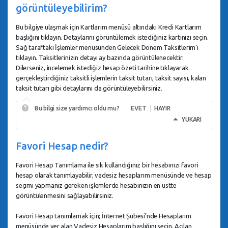
görüntüleyebilirim?
Bu bilgiye ulaşmak için Kartlarım menüsü altındaki Kredi Kartlarım
başlığını tıklayın. Detaylarını görüntülemek istediğiniz kartınızı seçin.
Sağ taraftaki İşlemler menüsünden Gelecek Dönem Taksitlerim'i
tıklayın. Taksitlerinizin detayı ay bazında görüntülenecektir.
Dilerseniz, incelemek istediğiz hesap özeti tarihine tıklayarak
gerçekleştirdiğiniz taksitli işlemlerin taksit tutarı, taksit sayısı, kalan
taksit tutarı gibi detaylarını da görüntüleyebilirsiniz.
Bu bilgi size yardımcı oldu mu?
EVET
HAYIR
YUKARI
Favori Hesap nedir?
Favori Hesap Tanımlama ile sık kullandığınız bir hesabınızı favori
hesap olarak tanımlayabilir, vadesiz hesaplarım menüsünde ve hesap
seçimi yapmanız gereken işlemlerde hesabınızın en üstte
görüntülenmesini sağlayabilirsiniz.
Favori Hesap tanımlamak için; İnternet Şubesi’nde Hesaplarım
menüsünde yer alan Vadesiz Hesaplarım başlığını seçin. Açılan