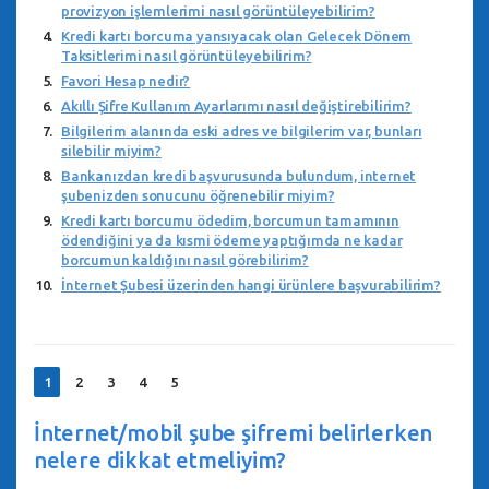
provizyon işlemlerimi nasıl görüntüleyebilirim?
Kredi kartı borcuma yansıyacak olan Gelecek Dönem
Taksitlerimi nasıl görüntüleyebilirim?
Favori Hesap nedir?
Akıllı Şifre Kullanım Ayarlarımı nasıl değiştirebilirim?
Bilgilerim alanında eski adres ve bilgilerim var, bunları
silebilir miyim?
Bankanızdan kredi başvurusunda bulundum, internet
şubenizden sonucunu öğrenebilir miyim?
Kredi kartı borcumu ödedim, borcumun tamamının
ödendiğini ya da kısmi ödeme yaptığımda ne kadar
borcumun kaldığını nasıl görebilirim?
İnternet Şubesi üzerinden hangi ürünlere başvurabilirim?
1
2
3
4
5
İnternet/mobil şube şifremi belirlerken
nelere dikkat etmeliyim?