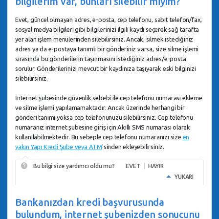
bilgilerim var, bunları silebilir miyim?
Evet, güncel olmayan adres, e-posta, cep telefonu, sabit telefon/fax,
sosyal medya bilgileri gibi bilgilerinizi ilgili kaydı seçerek sağ tarafta
yer alan işlem menülerinden silebilirsiniz. Ancak; silmek istediğiniz
adres ya da e-postaya tanımlı bir gönderiniz varsa, size silme işlemi
sırasında bu gönderilerin taşınmasını istediğiniz adres/e-posta
sorulur. Gönderilerinizi mevcut bir kaydınıza taşıyarak eski bilginizi
silebilirsiniz.
İnternet şubesinde güvenlik sebebi ile cep telefonu numarası ekleme
ve silme işlemi yapılamamaktadır. Ancak üzerinde herhangi bir
gönderi tanımı yoksa cep telefonunuzu silebilirsiniz. Cep telefonu
numaranız internet şubesine giriş için Akıllı SMS numarası olarak
kullanılabilmektedir. Bu sebeple cep telefonu numaranızı size
en
yakın Yapı Kredi Şube veya ATM
'sinden ekleyebilirsiniz.
Bu bilgi size yardımcı oldu mu?
EVET
HAYIR
YUKARI
Bankanızdan kredi başvurusunda
bulundum, internet şubenizden sonucunu