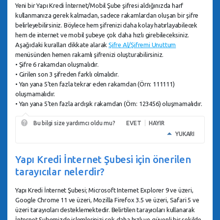
Yeni bir Yapı Kredi İnternet/Mobil Şube şifresi aldığınızda harf
kullanmanıza gerek kalmadan, sadece rakamlardan oluşan bir şifre
belirleyebilirsiniz. Böylece hem şifrenizi daha kolay hatırlayabilecek
hem de internet ve mobil şubeye çok daha hızlı girebileceksiniz.
Aşağıdaki kuralları dikkate alarak
Şifre Al/Şifremi Unuttum
menüsünden hemen rakamlı şifrenizi oluşturabilirsiniz.
• Şifre 6 rakamdan oluşmalıdır.
• Girilen son 3 şifreden farklı olmalıdır.
• Yan yana 5'ten fazla tekrar eden rakamdan (Örn: 111111)
oluşmamalıdır.
• Yan yana 5'ten fazla ardışık rakamdan (Örn: 123456) oluşmamalıdır.
Bu bilgi size yardımcı oldu mu?
EVET
HAYIR
YUKARI
Yapı Kredi İnternet Şubesi için önerilen
tarayıcılar nelerdir?
Yapı Kredi İnternet Şubesi; Microsoft Internet Explorer 9 ve üzeri,
Google Chrome 11 ve üzeri, Mozilla Firefox 3.5 ve üzeri, Safari 5 ve
üzeri tarayıcıları desteklemektedir. Belirtilen tarayıcıları kullanarak
İnternet Şubemizde işlemlerinizi çok daha hızlı ve güvenli bir şekilde