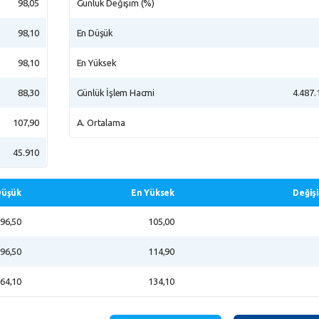
98,05
Günlük Değişim (%)
98,10
En Düşük
98,10
En Yüksek
88,30
Günlük İşlem Hacmi
4.487.
107,90
A. Ortalama
45.910
Düşük
En Yüksek
Değiş
96,50
105,00
96,50
114,90
64,10
134,10