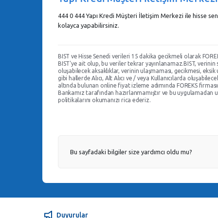
444 0 444 Yapı Kredi Müşteri İletişim Merkezi ile hisse sene
kolayca yapabilirsiniz.
BIST ve Hisse Senedi verileri 15 dakika gecikmeli olarak FORE
BIST'ye ait olup, bu veriler tekrar yayınlanamaz.BIST, verini
oluşabilecek aksaklıklar, verinin ulaşmaması, gecikmesi, eksik
gibi hallerde Alıcı, Alt Alıcı ve / veya Kullanıcılarda oluşabil
altında bulunan online fiyat izleme adımında FOREKS firması
Bankamız tarafından hazırlanmamıştır ve bu uygulamadan ulaşı
politikalarını okumanızı rica ederiz.
Bu sayfadaki bilgiler size yardımcı oldu mu?
Duyurular