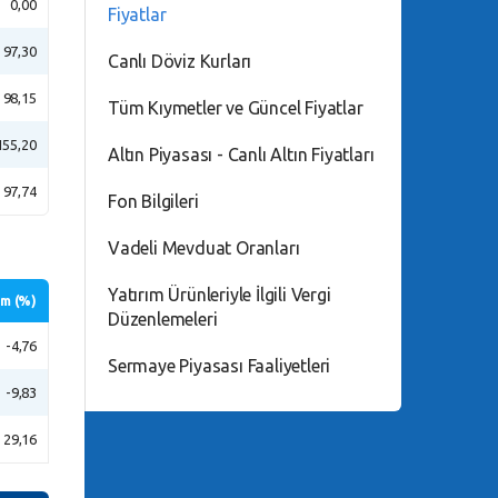
0,00
Fiyatlar
97,30
Canlı Döviz Kurları
98,15
Tüm Kıymetler ve Güncel Fiyatlar
155,20
Altın Piyasası - Canlı Altın Fiyatları
97,74
Fon Bilgileri
Vadeli Mevduat Oranları
Yatırım Ürünleriyle İlgili Vergi
im (%)
Düzenlemeleri
-4,76
Sermaye Piyasası Faaliyetleri
-9,83
29,16