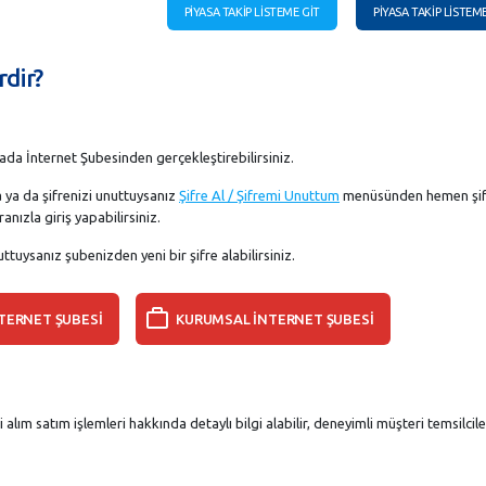
PİYASA TAKİP LİSTEME GİT
PİYASA TAKİP LİSTEM
rdir?
i
yada İnternet Şubesinden gerçekleştirebilirsiniz.
a ya da şifrenizi unuttuysanız
Şifre Al / Şifremi Unuttum
menüsünden hemen şif
nızla giriş yapabilirsiniz.
ttuysanız şubenizden yeni bir şifre alabilirsiniz.
NTERNET ŞUBESİ
KURUMSAL İNTERNET ŞUBESİ
 alım satım işlemleri hakkında detaylı bilgi alabilir, deneyimli müşteri temsilcil