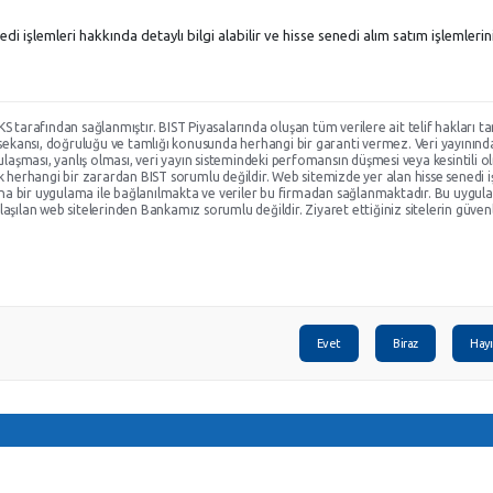
di işlemleri hakkında detaylı bilgi alabilir ve hisse senedi alım satım işlemlerin
KS tarafından sağlanmıştır. BIST Piyasalarında oluşan tüm verilere ait telif hakları
n sekansı, doğruluğu ve tamlığı konusunda herhangi bir garanti vermez. Veri yayınınd
 ulaşması, yanlış olması, veri yayın sistemindeki perfomansın düşmesi veya kesintili o
ecek herhangi bir zarardan BIST sorumlu değildir. Web sitemizde yer alan hisse senedi i
na bir uygulama ile bağlanılmakta ve veriler bu firmadan sağlanmaktadır. Bu uygu
lan web sitelerinden Bankamız sorumlu değildir. Ziyaret ettiğiniz sitelerin güvenl
Evet
Biraz
Hayı