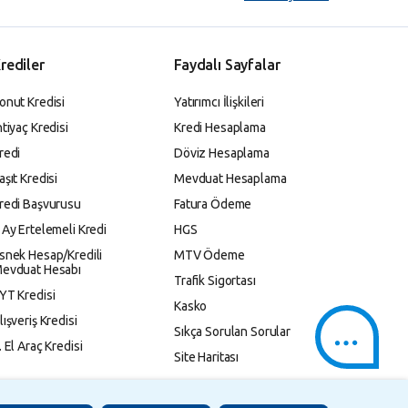
rediler
Faydalı Sayfalar
onut Kredisi
Yatırımcı İlişkileri
htiyaç Kredisi
Kredi Hesaplama
redi
Döviz Hesaplama
aşıt Kredisi
Mevduat Hesaplama
redi Başvurusu
Fatura Ödeme
 Ay Ertelemeli Kredi
HGS
snek Hesap/Kredili
MTV Ödeme
evduat Hesabı
Trafik Sigortası
YT Kredisi
Kasko
lışveriş Kredisi
Sıkça Sorulan Sorular
. El Araç Kredisi
Site Haritası