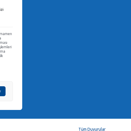
izi
 tamamen
a
lması
şlemleri
lama
ik
r
Tüm Duyurular