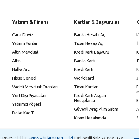
Yatırım & Finans
Kartlar & Başvurular
K
Canlı Döviz
Banka Hesabı Aç
K
Yatırım Fonları
Ticari Hesap Aç
İ
Altın Mevduat
Kredi Kartı Başvuru
K
Altın
Banka Kartı
T
Halka Arz
Kredi Kartı
K
Hisse Senedi
Worldcard
3
Vadeli Mevduat Oranları
Ticari Kartlar
E
M
Yurt Dışı Piyasaları
Kredi Kartı Asgari
Hesaplama
E
Yatırımcı Köşesi
Güvenli Araç Alım Satım
A
Dolar Kaç TL
Kiram Hesabımda
2
 Detaylı bilgi için
Çerez Aydınlatma Metnimizi
inceleyebilirsiniz. Çerezlerin ve