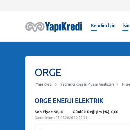
Kendim İçin
İşim
ORGE
Yapı Kredi
Yatırımcı Köşesi: Piyasa Analizleri
Hisse
ORGE ENERJI ELEKTRIK
Son Fiyat:
98,10
Günlük Değişim (%):
0,00
Güncelleme : 07.08.2026 10:20:39