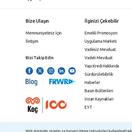
Bize Ulaşın
İlginizi Çekebilir
Memnuniyetiniz İçin
Emekli Promosyon
İletişim
Uygulama Marketi
Vadesiz Mevduat
Bizi Takip Edin
Vadeli Mevduat
Yapı Kredi Hakkında
Sürdürülebilirlik
Haberler
Basın Bültenleri
İnsan Kaynakları
EYT
Web sitemizde çerezler ve benzeri izleme teknolojileri kullanılmaktadır.