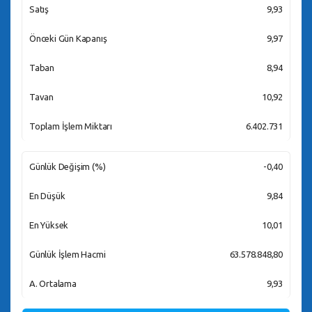
Satış
9,93
Önceki Gün Kapanış
9,97
Taban
8,94
Tavan
10,92
Toplam İşlem Miktarı
6.402.731
Günlük Değişim (%)
-0,40
En Düşük
9,84
En Yüksek
10,01
Günlük İşlem Hacmi
63.578.848,80
A. Ortalama
9,93