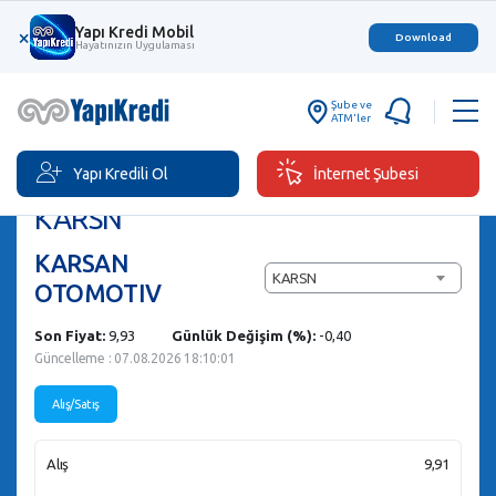
Yapı Kredi Mobil
×
Download
Hayatınızın Uygulaması
Şube ve
ATM'ler
Yapı Kredili Ol
İnternet Şubesi
Hisse Senedi Al/Sat
KARSN
KARSAN
KARSN
OTOMOTIV
Son Fiyat:
9,93
Günlük Değişim (%):
-0,40
Güncelleme : 07.08.2026 18:10:01
Alış/Satış
Alış
9,91