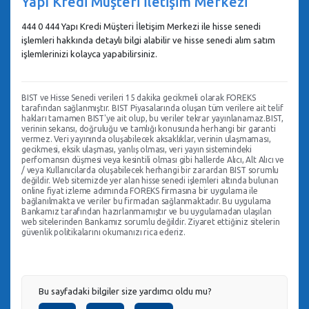
Yapı Kredi Müşteri İletişim Merkezi
444 0 444 Yapı Kredi Müşteri İletişim Merkezi ile hisse senedi
işlemleri hakkında detaylı bilgi alabilir ve hisse senedi alım satım
işlemlerinizi kolayca yapabilirsiniz.
BIST ve Hisse Senedi verileri 15 dakika gecikmeli olarak FOREKS
tarafından sağlanmıştır. BIST Piyasalarında oluşan tüm verilere ait telif
hakları tamamen BIST'ye ait olup, bu veriler tekrar yayınlanamaz.BIST,
verinin sekansı, doğruluğu ve tamlığı konusunda herhangi bir garanti
vermez. Veri yayınında oluşabilecek aksaklıklar, verinin ulaşmaması,
gecikmesi, eksik ulaşması, yanlış olması, veri yayın sistemindeki
perfomansın düşmesi veya kesintili olması gibi hallerde Alıcı, Alt Alıcı ve
/ veya Kullanıcılarda oluşabilecek herhangi bir zarardan BIST sorumlu
değildir. Web sitemizde yer alan hisse senedi işlemleri altında bulunan
online fiyat izleme adımında FOREKS firmasına bir uygulama ile
bağlanılmakta ve veriler bu firmadan sağlanmaktadır. Bu uygulama
Bankamız tarafından hazırlanmamıştır ve bu uygulamadan ulaşılan
web sitelerinden Bankamız sorumlu değildir. Ziyaret ettiğiniz sitelerin
güvenlik politikalarını okumanızı rica ederiz.
Bu sayfadaki bilgiler size yardımcı oldu mu?