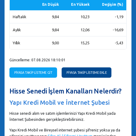
En Düşük
En Yüksek
Değişim (%)
Haftalık
9,84
10,23
-1,19
Aylık
9,84
12,06
-16,69
Yıllık
9,00
15,25
-5,43
Güncelleme: 07.08.2026 18:10:01
PİYASA TAKİP LİSTEME GİT
PİYASA TAKİP LİSTEME EKLE
Hisse Senedi İşlem Kanalları Nelerdir?
Yapı Kredi Mobil ve İnternet Şubesi
Hisse senedi alım ve satım işlemlerinizi Yapı Kredi Mobil yada
İnternet Şubesinden gerçekleştirebilirsiniz.
Yapı Kredi Mobil ve Bireysel internet şubesi şifreniz yoksa ya da
şifrenizi unuttuysanız
Şifre Al / Şifremi Unuttum
menüsünden