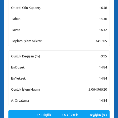
Önceki Gün Kapanış
16,48
Taban
13,36
Tavan
16,32
Toplam İşlem Miktarı
341.305
Günlük Değişim (%)
-9,95
En Düşük
14,84
En Yüksek
14,84
Günlük İşlem Hacmi
5.064.966,20
A. Ortalama
14,84
En Düşük
En Yüksek
Değişim (%)