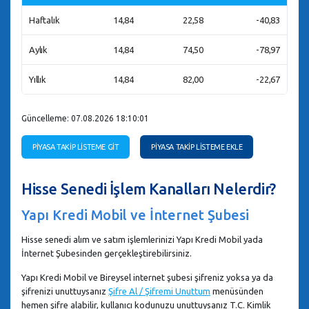
Haftalık
14,84
22,58
-40,83
Aylık
14,84
74,50
-78,97
Yıllık
14,84
82,00
-22,67
Güncelleme: 07.08.2026 18:10:01
PİYASA TAKİP LİSTEME GİT
PİYASA TAKİP LİSTEME EKLE
Hisse Senedi İşlem Kanalları Nelerdir?
Yapı Kredi Mobil ve İnternet Şubesi
Hisse senedi alım ve satım işlemlerinizi Yapı Kredi Mobil yada
İnternet Şubesinden gerçekleştirebilirsiniz.
Yapı Kredi Mobil ve Bireysel internet şubesi şifreniz yoksa ya da
şifrenizi unuttuysanız
Şifre Al / Şifremi Unuttum
menüsünden
hemen şifre alabilir, kullanıcı kodunuzu unuttuysanız T.C. Kimlik