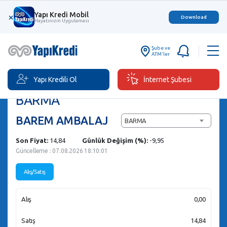
Yapı Kredi Mobil
×
Download
Hayatınızın Uygulaması
Şube ve
ATM'ler
Yapı Kredili Ol
İnternet Şubesi
Hisse Senedi Al/Sat
BARMA
BAREM AMBALAJ
BARMA
Son Fiyat:
14,84
Günlük Değişim (%):
-9,95
Güncelleme : 07.08.2026 18:10:01
Alış/Satış
Alış
0,00
Satış
14,84