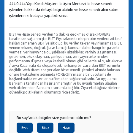
444 0 444 Yapı Kredi Müşteri İletişim Merkezi ile hisse senedi
işlemleri hakkında detaylı bilgi alabilir ve hisse senedi alım satım
işlemlerinizi kolayca yapabilirsiniz.
BIST ve Hisse Senedi verileri 15 dakika gecikmeli olarak FOREKS
tarafından sağlanmıştır. BIST Piyasalarında oluşan tüm verilere ait telif
hakları tamamen BIST'ye ait olup, bu veriler tekrar yayınlanamaz.BIST,
verinin sekansı, doğruluğu ve tamlığı konusunda herhangi bir garanti
vermez. Veri yayınında oluşabilecek aksaklıklar, verinin ulaşmaması,
gecikmesi, eksik ulaşması, yanlış olması, veri yayın sistemindeki
perfomansın düşmesi veya kesintili olması gibi hallerde Alıcı, Alt Alıcı ve
/ veya Kullanıcılarda oluşabilecek herhangi bir zarardan BIST sorumlu
değildir. Web sitemizde yer alan hisse senedi işlemleri altında bulunan
online fiyat izleme adımında FOREKS firmasına bir uygulama ile
bağlanılmakta ve veriler bu firmadan sağlanmaktadır. Bu uygulama
Bankamız tarafından hazırlanmamıştır ve bu uygulamadan ulaşılan
web sitelerinden Bankamız sorumlu değildir. Ziyaret ettiğiniz sitelerin
güvenlik politikalarını okumanızı rica ederiz.
Bu sayfadaki bilgiler size yardımcı oldu mu?
Evet
Biraz
Hayır