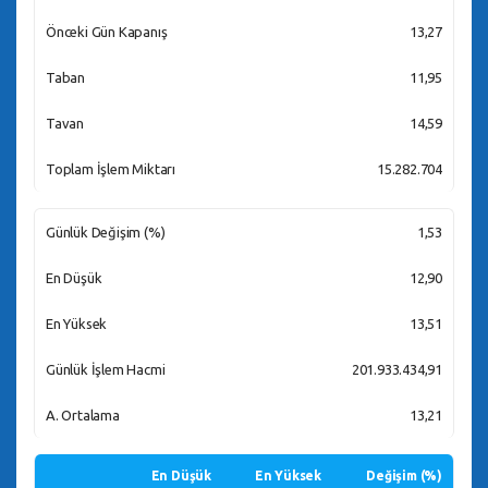
Önceki Gün Kapanış
13,27
Taban
11,95
Tavan
14,59
Toplam İşlem Miktarı
15.282.704
Günlük Değişim (%)
1,53
En Düşük
12,90
En Yüksek
13,51
Günlük İşlem Hacmi
201.933.434,91
A. Ortalama
13,21
En Düşük
En Yüksek
Değişim (%)