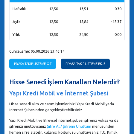
Haftalık
12,50
13,51
-0,30
Aylık
12,50
15,84
-15,37
Yıllık
12,50
24,90
0,00
Güncelleme: 05.08.2026 23:46:14
PİYASA TAKİP LİSTEME GİT
PİYASA TAKİP LİSTEME EKLE
Hisse Senedi İşlem Kanalları Nelerdir?
Yapı Kredi Mobil ve İnternet Şubesi
Hisse senedi alım ve satım işlemlerinizi Yapı Kredi Mobil yada
İnternet Şubesinden gerçekleştirebilirsiniz.
Yapı Kredi Mobil ve Bireysel internet şubesi şifreniz yoksa ya da
şifrenizi unuttuysanız
Şifre Al / Şifremi Unuttum
menüsünden
hemen şifre alabilir, kullanıcı kodunuzu unuttuysanız T.C. Kimlik