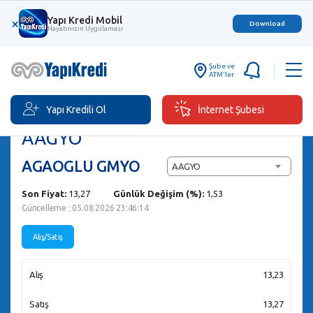
Yapı Kredi Mobil
×
Download
Hayatınızın Uygulaması
Şube ve
ATM'ler
Yapı Kredili Ol
İnternet Şubesi
Hisse Senedi Al/Sat
AAGYO
AGAOGLU GMYO
AAGYO
Son Fiyat:
13,27
Günlük Değişim (%):
1,53
Güncelleme : 05.08.2026 23:46:14
Alış/Satış
Alış
13,23
Satış
13,27