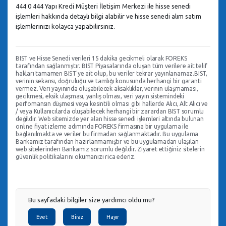
444 0 444 Yapı Kredi Müşteri İletişim Merkezi ile hisse senedi
işlemleri hakkında detaylı bilgi alabilir ve hisse senedi alım satım
işlemlerinizi kolayca yapabilirsiniz.
BIST ve Hisse Senedi verileri 15 dakika gecikmeli olarak FOREKS
tarafından sağlanmıştır. BIST Piyasalarında oluşan tüm verilere ait telif
hakları tamamen BIST'ye ait olup, bu veriler tekrar yayınlanamaz.BIST,
verinin sekansı, doğruluğu ve tamlığı konusunda herhangi bir garanti
vermez. Veri yayınında oluşabilecek aksaklıklar, verinin ulaşmaması,
gecikmesi, eksik ulaşması, yanlış olması, veri yayın sistemindeki
perfomansın düşmesi veya kesintili olması gibi hallerde Alıcı, Alt Alıcı ve
/ veya Kullanıcılarda oluşabilecek herhangi bir zarardan BIST sorumlu
değildir. Web sitemizde yer alan hisse senedi işlemleri altında bulunan
online fiyat izleme adımında FOREKS firmasına bir uygulama ile
bağlanılmakta ve veriler bu firmadan sağlanmaktadır. Bu uygulama
Bankamız tarafından hazırlanmamıştır ve bu uygulamadan ulaşılan
web sitelerinden Bankamız sorumlu değildir. Ziyaret ettiğiniz sitelerin
güvenlik politikalarını okumanızı rica ederiz.
Bu sayfadaki bilgiler size yardımcı oldu mu?
Evet
Biraz
Hayır