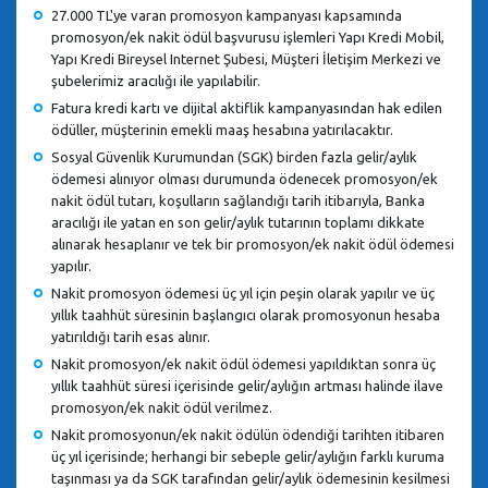
27.000 TL'ye varan promosyon kampanyası kapsamında
promosyon/ek nakit ödül başvurusu işlemleri Yapı Kredi Mobil,
Yapı Kredi Bireysel Internet Şubesi, Müşteri İletişim Merkezi ve
şubelerimiz aracılığı ile yapılabilir.
Fatura kredi kartı ve dijital aktiflik kampanyasından hak edilen
ödüller, müşterinin emekli maaş hesabına yatırılacaktır.
Sosyal Güvenlik Kurumundan (SGK) birden fazla gelir/aylık
ödemesi alınıyor olması durumunda ödenecek promosyon/ek
nakit ödül tutarı, koşulların sağlandığı tarih itibarıyla, Banka
aracılığı ile yatan en son gelir/aylık tutarının toplamı dikkate
alınarak hesaplanır ve tek bir promosyon/ek nakit ödül ödemesi
yapılır.
Nakit promosyon ödemesi üç yıl için peşin olarak yapılır ve üç
yıllık taahhüt süresinin başlangıcı olarak promosyonun hesaba
yatırıldığı tarih esas alınır.
Nakit promosyon/ek nakit ödül ödemesi yapıldıktan sonra üç
yıllık taahhüt süresi içerisinde gelir/aylığın artması halinde ilave
promosyon/ek nakit ödül verilmez.
Nakit promosyonun/ek nakit ödülün ödendiği tarihten itibaren
üç yıl içerisinde; herhangi bir sebeple gelir/aylığın farklı kuruma
taşınması ya da SGK tarafından gelir/aylık ödemesinin kesilmesi