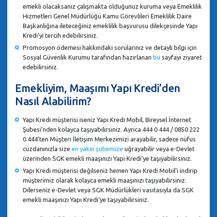
emekli olacaksanız çalışmakta olduğunuz kuruma veya Emeklilik
Hizmetleri Genel Müdürlüğü Kamu Görevlileri Emeklilik Daire
Başkanlığına ileteceğiniz emeklilik başvurusu dilekçesinde Yapı
Kredi’yi tercih edebilirsiniz.
Promosyon ödemesi hakkındaki sorularınız ve detaylı bilgi için
Sosyal Güvenlik Kurumu tarafından hazırlanan
bu
sayfayı ziyaret
edebilirsiniz.
Emekliyim, Maaşımı Yapı Kredi’den
Nasıl Alabilirim?
Yapı Kredi müşterisi iseniz Yapı Kredi Mobil, Bireysel İnternet
Şubesi’nden kolayca taşıyabilirsiniz. Ayrıca 444 0 444 / 0850 222
0 444’ten Müşteri İletişim Merkezimizi arayabilir, sadece nüfus
cüzdanınızla size
en yakın şubemize
uğrayabilir veya e-Devlet
üzerinden SGK emekli maaşınızı Yapı Kredi’ye taşıyabilirsiniz.
Yapı Kredi müşterisi değilseniz hemen Yapı Kredi Mobil’i indirip
müşterimiz olarak kolayca emekli maaşınızı taşıyabilirsiniz.
Dilerseniz e-Devlet veya SGK Müdürlükleri vasıtasıyla da SGK
emekli maaşınızı Yapı Kredi’ye taşıyabilirsiniz.