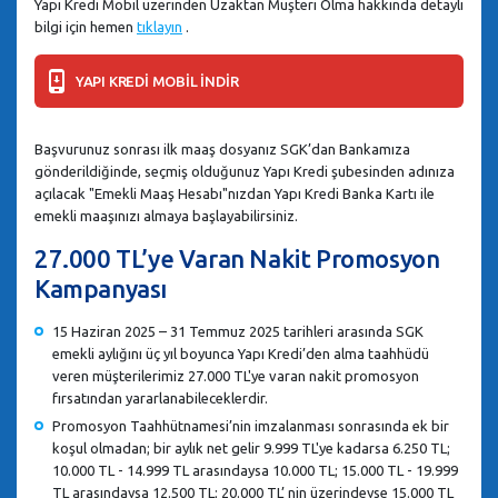
Yapı Kredi Mobil üzerinden Uzaktan Müşteri Olma hakkında detaylı
bilgi için hemen
tıklayın
.
YAPI KREDİ MOBİL İNDİR
Başvurunuz sonrası ilk maaş dosyanız SGK’dan Bankamıza
gönderildiğinde, seçmiş olduğunuz Yapı Kredi şubesinden adınıza
açılacak "Emekli Maaş Hesabı"nızdan Yapı Kredi Banka Kartı ile
emekli maaşınızı almaya başlayabilirsiniz.
27.000 TL’ye Varan Nakit Promosyon
Kampanyası
15 Haziran 2025 – 31 Temmuz 2025 tarihleri arasında SGK
emekli aylığını üç yıl boyunca Yapı Kredi’den alma taahhüdü
veren müşterilerimiz 27.000 TL'ye varan nakit promosyon
fırsatından yararlanabileceklerdir.
Promosyon Taahhütnamesi’nin imzalanması sonrasında ek bir
koşul olmadan; bir aylık net gelir 9.999 TL'ye kadarsa 6.250 TL;
10.000 TL - 14.999 TL arasındaysa 10.000 TL; 15.000 TL - 19.999
TL arasındaysa 12.500 TL; 20.000 TL’ nin üzerindeyse 15.000 TL