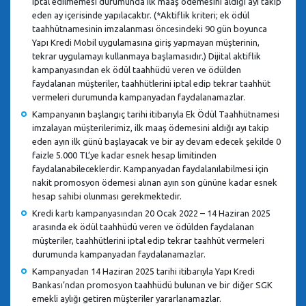
iptal edilmemesi durumunda ilk maaş ödemesini aldığı ayı takip
eden ay içerisinde yapılacaktır. (*Aktiflik kriteri; ek ödül
taahhütnamesinin imzalanması öncesindeki 90 gün boyunca
Yapı Kredi Mobil uygulamasına giriş yapmayan müşterinin,
tekrar uygulamayı kullanmaya başlamasıdır.) Dijital aktiflik
kampanyasından ek ödül taahhüdü veren ve ödülden
faydalanan müşteriler, taahhütlerini iptal edip tekrar taahhüt
vermeleri durumunda kampanyadan faydalanamazlar.
Kampanyanın başlangıç tarihi itibarıyla Ek Ödül Taahhütnamesi
imzalayan müşterilerimiz, ilk maaş ödemesini aldığı ayı takip
eden ayın ilk günü başlayacak ve bir ay devam edecek şekilde 0
faizle 5.000 TL’ye kadar esnek hesap limitinden
faydalanabileceklerdir. Kampanyadan faydalanılabilmesi için
nakit promosyon ödemesi alınan ayın son gününe kadar esnek
hesap sahibi olunması gerekmektedir.
Kredi kartı kampanyasından 20 Ocak 2022 – 14 Haziran 2025
arasında ek ödül taahhüdü veren ve ödülden faydalanan
müşteriler, taahhütlerini iptal edip tekrar taahhüt vermeleri
durumunda kampanyadan faydalanamazlar.
Kampanyadan 14 Haziran 2025 tarihi itibarıyla Yapı Kredi
Bankası’ndan promosyon taahhüdü bulunan ve bir diğer SGK
emekli aylığı getiren müşteriler yararlanamazlar.