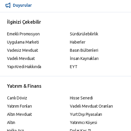
Duyurular
İlginizi Çekebilir
Emekli Promosyon
Sürdürülebilirlik
Uygulama Marketi
Haberler
Vadesiz Mevduat
Basın Bültenleri
Vadeli Mevduat
İnsan Kaynakları
Yapı Kredi Hakkında
EYT
Yatırım & Finans
Canlı Döviz
Hisse Senedi
Yatırım Fonları
Vadeli Mevduat Oranları
Altın Mevduat
Yurt Dışı Piyasaları
Altın
Yatırımcı Köşesi
Halka Arz
Dolar Kaç TL