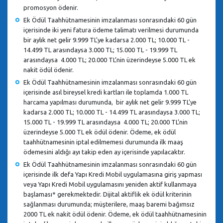
promosyon ödenir.
Ek Ödül Taahhütnamesinin imzalanması sonrasındaki 60 gün
içerisinde iki yeni fatura ödeme talimatı verilmesi durumunda
bir aylık net gelir 9.999 TL'ye kadarsa 2.000 TL; 10.000 TL -
14.499 TL arasındaysa 3.000 TL; 15.000 TL - 19.999 TL
arasındaysa 4.000 TL; 20.000 TL’nin üzerindeyse 5.000 TL ek
nakit ödül ödenir.
Ek Ödül Taahhütnamesinin imzalanması sonrasındaki 60 gün
içerisinde asıl bireysel kredi kartları ile toplamda 1.000 TL
harcama yapılması durumunda, bir aylık net gelir 9.999 TL'ye
kadarsa 2.000 TL; 10.000 TL - 14.499 TL arasındaysa 3.000 TL;
15.000 TL - 19.999 TL arasındaysa 4.000 TL; 20.000 TL’nin
üzerindeyse 5.000 TL ek ödül ödenir. Ödeme, ek ödül
taahhütnamesinin iptal edilmemesi durumunda ilk maaş
ödemesini aldığı ayı takip eden ay içerisinde yapılacaktır.
Ek Ödül Taahhütnamesinin imzalanması sonrasındaki 60 gün
içerisinde ilk defa Yapı Kredi Mobil uygulamasına giriş yapması
veya Yapı Kredi Mobil uygulamasını yeniden aktif kullanmaya
başlaması* gerekmektedir. Dijital aktiflik ek ödül kriterinin
sağlanması durumunda; müşterilere, maaş baremi bağımsız
2000 TL ek nakit ödül ödenir. Ödeme, ek ödül taahhütnamesinin