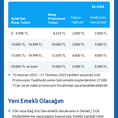
Ek Ödül
Maaş
Fatura
Kredi Kartı
Diji
Aylık Net
Promosyon
Talimatı¹
Harcaması²
Akti
Maaş Tutarı
Tutarı
0 - 9.999 TL
6.250 TL
2.000 TL
2.000 TL
2.0
10.000 TL - 14.999 TL
10.000 TL
3.000 TL
3.000 TL
2.0
15.000 TL - 19.999 TL
12.500 TL
4.000 TL
4.000 TL
2.0
20.000 TL ve üzeri
15.000 TL
5.000 TL
5.000 TL
2.0
15 Haziran 2025 – 31 Temmuz 2025 tarihleri arasında SGK
Promosyon Taahhüdü veren tüm emekli müşterilerimiz 27.000
TL'ye varan nakit promosyon fırsatından yararlanabileceklerdir.
Yeni Emekli Olacağım
SSK veya Bağ-Kur’dan emekli olacaksanız e-Devlet / SGK
Müdürlüklerine yapacağınız başvuruda, Emekli Sandığı’ndan