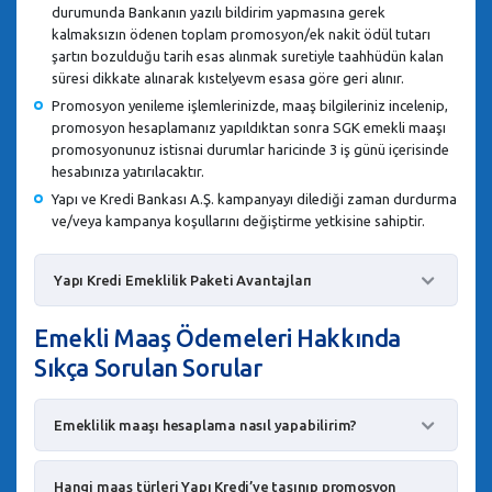
durumunda Bankanın yazılı bildirim yapmasına gerek
kalmaksızın ödenen toplam promosyon/ek nakit ödül tutarı
şartın bozulduğu tarih esas alınmak suretiyle taahhüdün kalan
süresi dikkate alınarak kıstelyevm esasa göre geri alınır.
Promosyon yenileme işlemlerinizde, maaş bilgileriniz incelenip,
promosyon hesaplamanız yapıldıktan sonra SGK emekli maaşı
promosyonunuz istisnai durumlar haricinde 3 iş günü içerisinde
hesabınıza yatırılacaktır.
Yapı ve Kredi Bankası A.Ş. kampanyayı dilediği zaman durdurma
ve/veya kampanya koşullarını değiştirme yetkisine sahiptir.
Yapı Kredi Emeklilik Paketi Avantajları
Emekli Maaş Ödemeleri Hakkında
Sıkça Sorulan Sorular
Emeklilik maaşı hesaplama nasıl yapabilirim?
Hangi maaş türleri Yapı Kredi’ye taşınıp promosyon