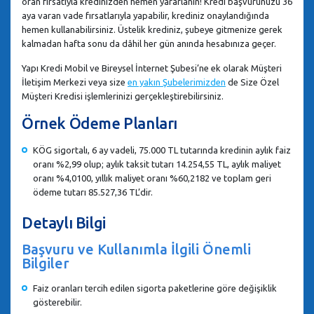
oran fırsatıyla kredinizden hemen yararlanın! Kredi başvurunuzu 36
aya varan vade fırsatlarıyla yapabilir, krediniz onaylandığında
hemen kullanabilirsiniz. Üstelik krediniz, şubeye gitmenize gerek
kalmadan hafta sonu da dâhil her gün anında hesabınıza geçer.
Yapı Kredi Mobil ve Bireysel İnternet Şubesi’ne ek olarak Müşteri
İletişim Merkezi veya size
en yakın Şubelerimizden
de Size Özel
Müşteri Kredisi işlemlerinizi gerçekleştirebilirsiniz.
Örnek Ödeme Planları
KÖG sigortalı, 6 ay vadeli, 75.000 TL tutarında kredinin aylık faiz
oranı %2,99 olup; aylık taksit tutarı 14.254,55 TL, aylık maliyet
oranı %4,0100, yıllık maliyet oranı %60,2182 ve toplam geri
ödeme tutarı 85.527,36 TL’dir.
Detaylı Bilgi
Başvuru ve Kullanımla İlgili Önemli
Bilgiler
Faiz oranları tercih edilen sigorta paketlerine göre değişiklik
gösterebilir.