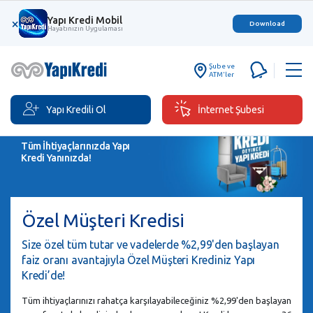
Yapı Kredi Mobil
×
Download
Hayatınızın Uygulaması
Şube ve
ATM'ler
Yapı Kredili Ol
İnternet Şubesi
Tüm İhtiyaçlarınızda Yapı
Kredi Yanınızda!
Özel Müşteri Kredisi
Size özel tüm tutar ve vadelerde %2,99'den başlayan
faiz oranı avantajıyla Özel Müşteri Krediniz Yapı
Kredi’de!
Tüm ihtiyaçlarınızı rahatça karşılayabileceğiniz %2,99'den başlayan