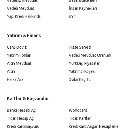
Vadesiz Mevduat
Basın Bültenleri
Vadeli Mevduat
İnsan Kaynakları
Yapı Kredi Hakkında
EYT
Yatırım & Finans
Canlı Döviz
Hisse Senedi
Yatırım Fonları
Vadeli Mevduat Oranları
Altın Mevduat
Yurt Dışı Piyasaları
Altın
Yatırımcı Köşesi
Halka Arz
Dolar Kaç TL
Kartlar & Başvurular
Banka Hesabı Aç
Worldcard
Ticari Hesap Aç
Ticari Kartlar
Kredi Kartı Başvuru
Kredi Kartı Asgari Hesaplama