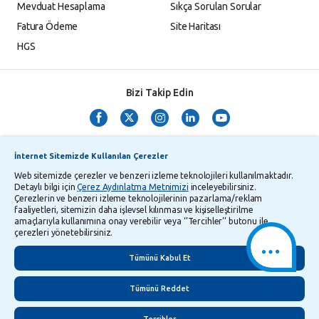
Mevduat Hesaplama
Sıkça Sorulan Sorular
Fatura Ödeme
Site Haritası
HGS
Bizi Takip Edin
İnternet Sitemizde Kullanılan Çerezler
Web sitemizde çerezler ve benzeri izleme teknolojileri kullanılmaktadır.
Detaylı bilgi için
Çerez Aydınlatma Metnimizi
inceleyebilirsiniz.
Çerezlerin ve benzeri izleme teknolojilerinin pazarlama/reklam
TMSF ve YTM Zaman Aşımı Listesi
Bilgi Toplumu Hizmetleri
faaliyetleri, sitemizin daha işlevsel kılınması ve kişiselleştirilme
amaçlarıyla kullanımına onay verebilir veya ‘’Tercihler’’ butonu ile
Kişisel Verilerin Korunması
Gizlilik Politikası
Çerez Aydınlatma Metni
çerezleri yönetebilirsiniz.
İletişim
English
Tümünü Kabul Et
Tümünü Reddet