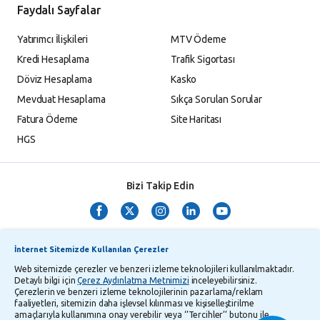
Faydalı Sayfalar
Yatırımcı İlişkileri
MTV Ödeme
Kredi Hesaplama
Trafik Sigortası
Döviz Hesaplama
Kasko
Mevduat Hesaplama
Sıkça Sorulan Sorular
Fatura Ödeme
Site Haritası
HGS
Bizi Takip Edin
İnternet Sitemizde Kullanılan Çerezler
Web sitemizde çerezler ve benzeri izleme teknolojileri kullanılmaktadır.
Detaylı bilgi için
Çerez Aydınlatma Metnimizi
inceleyebilirsiniz.
Çerezlerin ve benzeri izleme teknolojilerinin pazarlama/reklam
TMSF ve YTM Zaman Aşımı Listesi
Bilgi Toplumu Hizmetleri
faaliyetleri, sitemizin daha işlevsel kılınması ve kişiselleştirilme
amaçlarıyla kullanımına onay verebilir veya ‘’Tercihler’’ butonu ile
Kişisel Verilerin Korunması
Gizlilik Politikası
Çerez Aydınlatma Metni