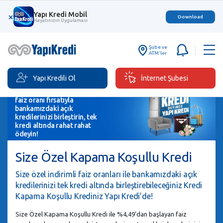
Yapı Kredi Mobil
×
Download
Hayatınızın Uygulaması
Şube ve
ATM'ler
Yapı Kredili Ol
İnternet Şubesi
Size Özel Kapama Koşullu
Kredi ile %4,49’dan başlayan
faiz oranı fırsatıyla
bankamızdaki açık
kredilerinizi birleştirin, tek
kredi altında rahat rahat
ödeyin!
Size Özel Kapama Koşullu Kredi
Size özel indirimli faiz oranları ile bankamızdaki açık
kredilerinizi tek kredi altında birleştirebileceğiniz Kredi
Kapama Koşullu Krediniz Yapı Kredi’de!
Size Özel Kapama Koşullu Kredi ile %4,49’dan başlayan faiz