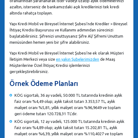
oranlarından yararlanarak ister vadeyi uzatıp aylık ödemelerinizi
azaltın, isterseniz de bankamızdaki açık kredilerinizi tek kredi
altında rahatça toplayın.
Yapı Kredi Mobil ve Bireysel İnternet Şubesi’nde Krediler > Bireysel
İhtiyaç Kredisi Başvurusu ve Kullanımı adımından sürecinizi
başlatabilirsiniz. Şifrenizi unuttuysanız Şifre Al/ Şifremi Unuttum
menüsünden hemen yeni bir şifre alabilirsiniz.
Yapı Kredi Mobil ve Bireysel İnternet Şubesi’ne ek olarak Müşteri
İletişim Merkezi veya size
en yakın Şubelerimizden
de Maaş
Müşterilerine Özel İhtiyaç Kredisi işlemlerinizi
gerçekleştirebilirsiniz.
Örnek Ödeme Planları
KÖG sigortalı, 36 ay vadeli, 50.000 TL tutarında kredinin aylık
faiz oranı %4,49 olup; aylık taksit tutarı 3.353,57 TL, aylık
maliyet oranı %5,81, yıllık maliyet oranı %96,9649 ve toplam
geri ödeme tutarı 120.728,31 TL’dir.
KÖG sigortalı, 12 ay vadeli, 125.000 TL tutarında kredinin aylık
faiz oranı %4,89 olup; aylık taksit tutarı 15.202,81 TL, aylık
maliyet oranı %6,39, yıllık maliyet oranı %110,4027 ve toplam