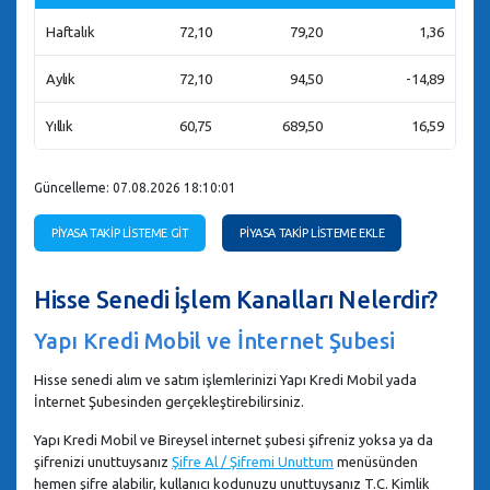
Haftalık
72,10
79,20
1,36
Aylık
72,10
94,50
-14,89
Yıllık
60,75
689,50
16,59
Güncelleme: 07.08.2026 18:10:01
PİYASA TAKİP LİSTEME GİT
PİYASA TAKİP LİSTEME EKLE
Hisse Senedi İşlem Kanalları Nelerdir?
Yapı Kredi Mobil ve İnternet Şubesi
Hisse senedi alım ve satım işlemlerinizi Yapı Kredi Mobil yada
İnternet Şubesinden gerçekleştirebilirsiniz.
Yapı Kredi Mobil ve Bireysel internet şubesi şifreniz yoksa ya da
şifrenizi unuttuysanız
Şifre Al / Şifremi Unuttum
menüsünden
hemen şifre alabilir, kullanıcı kodunuzu unuttuysanız T.C. Kimlik