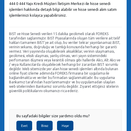
444 0 444 Yapı Kredi Müşteri İletişim Merkezi ile hisse senedi
işlemleri hakkında detaylı bilgi alabilir ve hisse senedi alım satım
işlemlerinizi kolayca yapabilirsiniz.
BIST ve Hisse Senedi verileri 15 dakika gecikmeli olarak FOREKS
tarafından sağlanmıştır. BIST Piyasalarında oluşan tüm verilere ait telif
hakları tamamen BIST'ye ait olup, bu veriler tekrar yayınlanamaz.BIST,
verinin sekansı, doğruluğu ve tamlığı konusunda herhangi bir garanti
vermez. Veri yayınında oluşabilecek aksaklıklar, verinin ulaşmaması,
gecikmesi, eksik ulaşması, yanlış olması, veri yayın sistemindeki
perfomansın düşmesi veya kesintili olması gibi hallerde Alıcı, Alt Alıcı ve
/ veya Kullanıcılarda oluşabilecek herhangi bir zarardan BIST sorumlu
değildir. Web sitemizde yer alan hisse senedi işlemleri altında bulunan
online fiyat izleme adımında FOREKS firmasına bir uygulama ile
bağlanılmakta ve veriler bu firmadan sağlanmaktadır. Bu uygulama
Bankamız tarafından hazırlanmamıştır ve bu uygulamadan ulaşılan
web sitelerinden Bankamız sorumlu değildir. Ziyaret ettiğiniz sitelerin
güvenlik politikalarını okumanızı rica ederiz.
Bu sayfadaki bilgiler size yardımcı oldu mu?
Evet
Biraz
Hayır