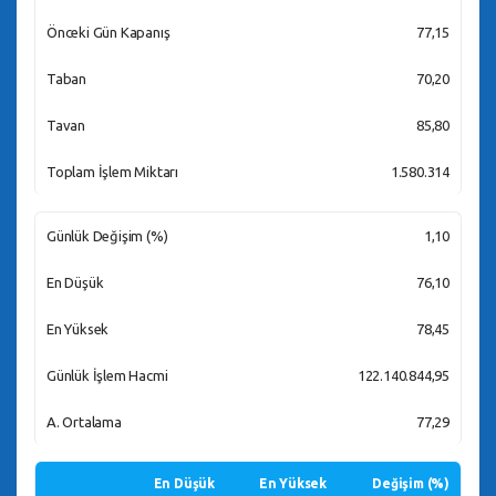
Önceki Gün Kapanış
77,15
Taban
70,20
Tavan
85,80
Toplam İşlem Miktarı
1.580.314
Günlük Değişim (%)
1,10
En Düşük
76,10
En Yüksek
78,45
Günlük İşlem Hacmi
122.140.844,95
A. Ortalama
77,29
En Düşük
En Yüksek
Değişim (%)