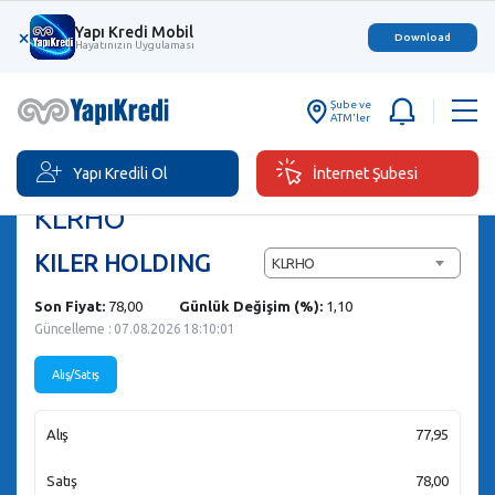
Yapı Kredi Mobil
×
Download
Hayatınızın Uygulaması
Şube ve
ATM'ler
Yapı Kredili Ol
İnternet Şubesi
Hisse Senedi Al/Sat
KLRHO
KILER HOLDING
KLRHO
Son Fiyat:
78,00
Günlük Değişim (%):
1,10
Güncelleme : 07.08.2026 18:10:01
Alış/Satış
Alış
77,95
Satış
78,00