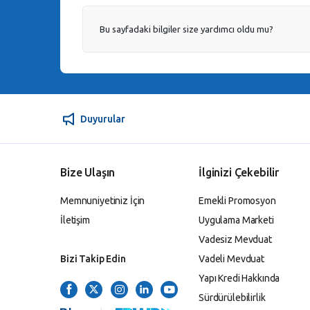
Bu sayfadaki bilgiler size yardımcı oldu mu?
Duyurular
Bize Ulaşın
İlginizi Çekebilir
Memnuniyetiniz İçin
Emekli Promosyon
İletişim
Uygulama Marketi
Vadesiz Mevduat
Bizi Takip Edin
Vadeli Mevduat
Yapı Kredi Hakkında
Sürdürülebilirlik