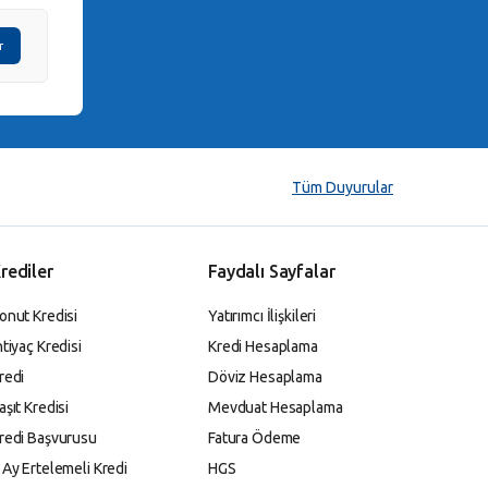
r
Tüm Duyurular
rediler
Faydalı Sayfalar
onut Kredisi
Yatırımcı İlişkileri
htiyaç Kredisi
Kredi Hesaplama
redi
Döviz Hesaplama
aşıt Kredisi
Mevduat Hesaplama
redi Başvurusu
Fatura Ödeme
 Ay Ertelemeli Kredi
HGS