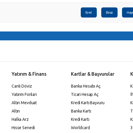
Evet
Biraz
Hayı
Yatırım & Finans
Kartlar & Başvurular
K
Canlı Döviz
Banka Hesabı Aç
K
Yatırım Fonları
Ticari Hesap Aç
İ
Altın Mevduat
Kredi Kartı Başvuru
K
Altın
Banka Kartı
T
Halka Arz
Kredi Kartı
K
Hisse Senedi
Worldcard
3