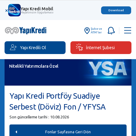
Yapı Kredi Mobil
×
Download
Hayatınızın Uygulaması
Şube ve
ATM'ler
Yapı Kredili Ol
İnternet Şubesi
Nitelikli Yatırımcılara Özel
Yapı Kredi Portföy Suadiye
Serbest (Döviz) Fon / YFYSA
Son güncelleme tarihi : 10.08.2026
Fonlar Sayfasına Geri Dön