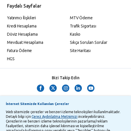
Faydalı Sayfalar
Yatırımcı İlişkileri
MTV Ödeme
Kredi Hesaplama
Trafik Sigortası
Döviz Hesaplama
Kasko
Mevduat Hesaplama
Sıkça Sorulan Sorular
Fatura Ödeme
Site Haritası
HGS
Bizi Takip Edin
İnternet Sitemizde Kullanılan Çerezler
Web sitemizde çerezler ve benzeri izleme teknolojileri kullanılmaktadır.
Detaylı bilgi için
Çerez Aydınlatma Metnimizi
inceleyebilirsiniz.
Çerezlerin ve benzeri izleme teknolojilerinin pazarlama/reklam
TMSF ve YTM Zaman Aşımı Listesi
Bilgi Toplumu Hizmetleri
faaliyetleri, sitemizin daha işlevsel kılınması ve kişiselleştirilme
amaçlarıyla kullanımına onay verebilir veya ‘’Tercihler’’ butonu ile