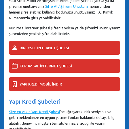
Yapı Kredi Mobil ve Bireysel internet şubesi şifreniz yoksa ya da
şifrenizi unuttuysanız
Şifre Al / Şifremi Unuttum
menüsünden
hemen şifre alabilir, kullanıcı kodunuzu unuttuysanız T.C. Kimlik
Numaranızla giriş yapabilirsiniz.
Kurumsal internet şubesi şifreniz yoksa ya da şifrenizi unuttuysanız
şubenizden yeni bir şifre alabilirsiniz.
BİREYSEL İNTERNET ŞUBESİ
KURUMSAL İNTERNET ŞUBESİ
YAPI KREDİ MOBİL İNDİR
Yapı Kredi Şubeleri
Size en yakın Yapı Kredi Şubesi
’ne uğrayarak, risk seviyeniz ve
getiri beklentinize en uygun yatırım fonları hakkında detaylı bilgi
alabilir, deneyimli müşteri temsilcilerimiz aracılığı ile yatırım
yapabilirsiniz.