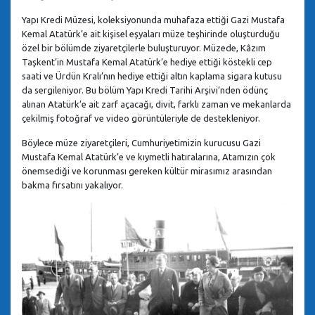
Yapı Kredi Müzesi, koleksiyonunda muhafaza ettiği Gazi Mustafa
Kemal Atatürk’e ait kişisel eşyaları müze teşhirinde oluşturduğu
özel bir bölümde ziyaretçilerle buluşturuyor. Müzede, Kâzım
Taşkent’in Mustafa Kemal Atatürk’e hediye ettiği köstekli cep
saati ve Ürdün Kralı’nın hediye ettiği altın kaplama sigara kutusu
da sergileniyor. Bu bölüm Yapı Kredi Tarihi Arşivi’nden ödünç
alınan Atatürk’e ait zarf açacağı, divit, farklı zaman ve mekanlarda
çekilmiş fotoğraf ve video görüntüleriyle de destekleniyor.
Böylece müze ziyaretçileri, Cumhuriyetimizin kurucusu Gazi
Mustafa Kemal Atatürk’e ve kıymetli hatıralarına, Atamızın çok
önemsediği ve korunması gereken kültür mirasımız arasından
bakma fırsatını yakalıyor.