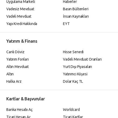
Uygulama Marketi
Haberler
Vadesiz Mevduat
Basın Bültenleri
Vadeli Mevduat
İnsan Kaynakları
Yapı Kredi Hakkında
EYT
Yatırım & Finans
Canlı Döviz
Hisse Senedi
Yatırım Fonları
Vadeli Mevduat Oranları
Altın Mevduat
Yurt Dışı Piyasaları
Altın
Yatırımcı Köşesi
Halka Arz
Dolar Kaç TL
Kartlar & Başvurular
Banka Hesabı Aç
Worldcard
Ticari Hesap Aç
Ticari Kartlar