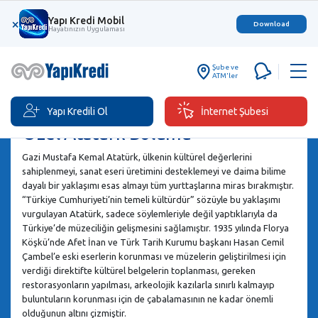
Yapı Kredi Mobil
×
Download
Hayatınızın Uygulaması
Şube ve
ATM'ler
Yapı Kredili Ol
İnternet Şubesi
Özel Atatürk Bölümü
Gazi Mustafa Kemal Atatürk, ülkenin kültürel değerlerini
sahiplenmeyi, sanat eseri üretimini desteklemeyi ve daima bilime
dayalı bir yaklaşımı esas almayı tüm yurttaşlarına miras bırakmıştır.
“Türkiye Cumhuriyeti’nin temeli kültürdür” sözüyle bu yaklaşımı
vurgulayan Atatürk, sadece söylemleriyle değil yaptıklarıyla da
Türkiye’de müzeciliğin gelişmesini sağlamıştır. 1935 yılında Florya
Köşkü’nde Afet İnan ve Türk Tarih Kurumu başkanı Hasan Cemil
Çambel’e eski eserlerin korunması ve müzelerin geliştirilmesi için
verdiği direktifte kültürel belgelerin toplanması, gereken
restorasyonların yapılması, arkeolojik kazılarla sınırlı kalmayıp
buluntuların korunması için de çabalamasının ne kadar önemli
olduğunun altını çizmiştir.