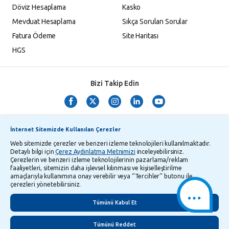
Döviz Hesaplama
Kasko
Mevduat Hesaplama
Sıkça Sorulan Sorular
Fatura Ödeme
Site Haritası
HGS
Bizi Takip Edin
İnternet Sitemizde Kullanılan Çerezler
Web sitemizde çerezler ve benzeri izleme teknolojileri kullanılmaktadır.
Detaylı bilgi için
Çerez Aydınlatma Metnimizi
inceleyebilirsiniz.
Çerezlerin ve benzeri izleme teknolojilerinin pazarlama/reklam
TMSF ve YTM Zaman Aşımı Listesi
Bilgi Toplumu Hizmetleri
faaliyetleri, sitemizin daha işlevsel kılınması ve kişiselleştirilme
amaçlarıyla kullanımına onay verebilir veya ‘’Tercihler’’ butonu ile
Kişisel Verilerin Korunması
Gizlilik Politikası
Çerez Aydınlatma Metni
çerezleri yönetebilirsiniz.
İletişim
English
Tümünü Kabul Et
Tümünü Reddet