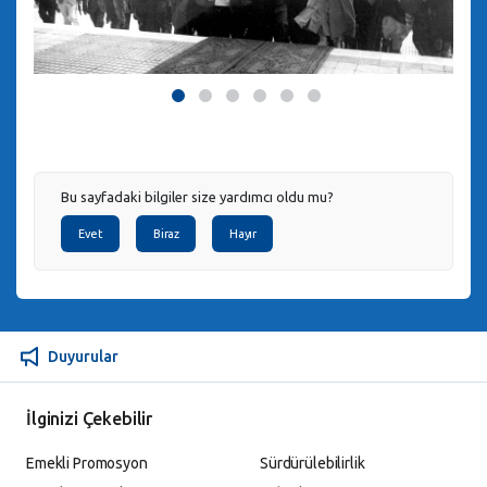
1
2
3
4
5
6
Bu sayfadaki bilgiler size yardımcı oldu mu?
Evet
Biraz
Hayır
Duyurular
İlginizi Çekebilir
Emekli Promosyon
Sürdürülebilirlik