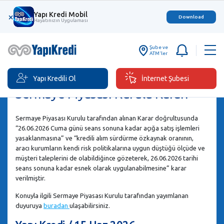
Yapı Kredi Mobil
×
Download
Hayatınızın Uygulaması
Şube ve
ATM'ler
Yapı Kredili Ol
İnternet Şubesi
Sermaye Piyasası Kurulu Kararı
Sermaye Piyasası Kurulu tarafından alınan Karar doğrultusunda
“26.06.2026 Cuma günü seans sonuna kadar açığa satış işlemleri
yasaklanmasına” ve “kredili alım sürdürme özkaynak oranının,
aracı kurumların kendi risk politikalarına uygun düştüğü ölçüde ve
müşteri taleplerini de olabildiğince gözeterek, 26.06.2026 tarihi
seans sonuna kadar esnek olarak uygulanabilmesine” karar
verilmiştir.
Konuyla ilgili Sermaye Piyasası Kurulu tarafından yayımlanan
duyuruya
buradan
ulaşabilirsiniz.