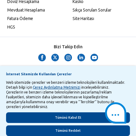
Döviz Hesaplama
Kasko
Mevduat Hesaplama
Sıkça Sorulan Sorular
Fatura Ödeme
Site Haritası
HGS
Bizi Takip Edin
İnternet Sitemizde Kullanılan Çerezler
Web sitemizde çerezler ve benzeri izleme teknolojileri kullanılmaktadır.
Detaylı bilgi için
Çerez Aydınlatma Metnimizi
inceleyebilirsiniz.
Çerezlerin ve benzeri izleme teknolojilerinin pazarlama/reklam
TMSF ve YTM Zaman Aşımı Listesi
Bilgi Toplumu Hizmetleri
faaliyetleri, sitemizin daha işlevsel kılınması ve kişiselleştirilme
amaçlarıyla kullanımına onay verebilir veya ‘’Tercihler’’ butonu ile
Kişisel Verilerin Korunması
Gizlilik Politikası
Çerez Aydınlatma Metni
çerezleri yönetebilirsiniz.
İletişim
English
Tümünü Kabul Et
Tümünü Reddet