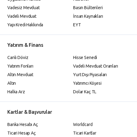
Vadesiz Mevduat
Basın Bültenleri
Vadeli Mevduat
İnsan Kaynakları
Yapı Kredi Hakkında
EYT
Yatırım & Finans
Canlı Döviz
Hisse Senedi
Yatırım Fonları
Vadeli Mevduat Oranları
Altın Mevduat
Yurt Dışı Piyasaları
Altın
Yatırımcı Köşesi
Halka Arz
Dolar Kaç TL
Kartlar & Başvurular
Banka Hesabı Aç
Worldcard
Ticari Hesap Aç
Ticari Kartlar