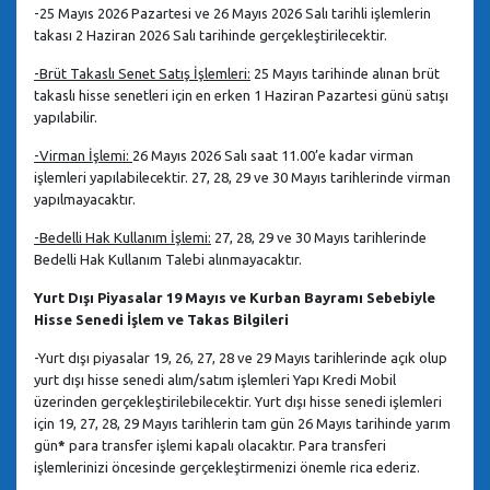
-25 Mayıs 2026 Pazartesi ve 26 Mayıs 2026 Salı tarihli işlemlerin
takası 2 Haziran 2026 Salı tarihinde gerçekleştirilecektir.
-Brüt Takaslı Senet Satış İşlemleri:
25 Mayıs tarihinde alınan brüt
takaslı hisse senetleri için en erken 1 Haziran Pazartesi günü satışı
yapılabilir.
-Virman İşlemi:
26 Mayıs 2026 Salı saat 11.00’e kadar virman
işlemleri yapılabilecektir. 27, 28, 29 ve 30 Mayıs tarihlerinde virman
yapılmayacaktır.
-Bedelli Hak Kullanım İşlemi:
27, 28, 29 ve 30 Mayıs tarihlerinde
Bedelli Hak Kullanım Talebi alınmayacaktır.
Yurt Dışı Piyasalar 19 Mayıs ve Kurban Bayramı Sebebiyle
Hisse Senedi İşlem ve Takas Bilgileri
-Yurt dışı piyasalar 19, 26, 27, 28 ve 29 Mayıs tarihlerinde açık olup
yurt dışı hisse senedi alım/satım işlemleri Yapı Kredi Mobil
üzerinden gerçekleştirilebilecektir. Yurt dışı hisse senedi işlemleri
için 19, 27, 28, 29 Mayıs tarihlerin tam gün 26 Mayıs tarihinde yarım
gün
*
para transfer işlemi kapalı olacaktır. Para transferi
işlemlerinizi öncesinde gerçekleştirmenizi önemle rica ederiz.