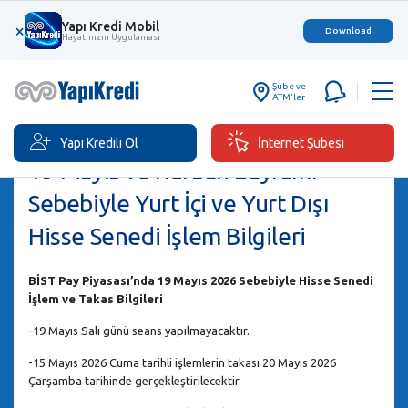
Yapı Kredi Mobil
×
Download
Hayatınızın Uygulaması
Şube ve
ATM'ler
Yapı Kredili Ol
İnternet Şubesi
19 Mayıs ve Kurban Bayramı
Sebebiyle Yurt İçi ve Yurt Dışı
Hisse Senedi İşlem Bilgileri
BİST Pay Piyasası’nda 19 Mayıs 2026 Sebebiyle Hisse Senedi
İşlem ve Takas Bilgileri
-19 Mayıs Salı günü seans yapılmayacaktır.
-15 Mayıs 2026 Cuma tarihli işlemlerin takası 20 Mayıs 2026
Çarşamba tarihinde gerçekleştirilecektir.