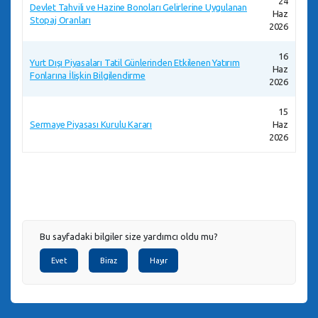
24
Devlet Tahvili ve Hazine Bonoları Gelirlerine Uygulanan
Haz
Stopaj Oranları
2026
16
Yurt Dışı Piyasaları Tatil Günlerinden Etkilenen Yatırım
Haz
Fonlarına İlişkin Bilgilendirme
2026
15
Sermaye Piyasası Kurulu Kararı
Haz
2026
Bu sayfadaki bilgiler size yardımcı oldu mu?
Evet
Biraz
Hayır