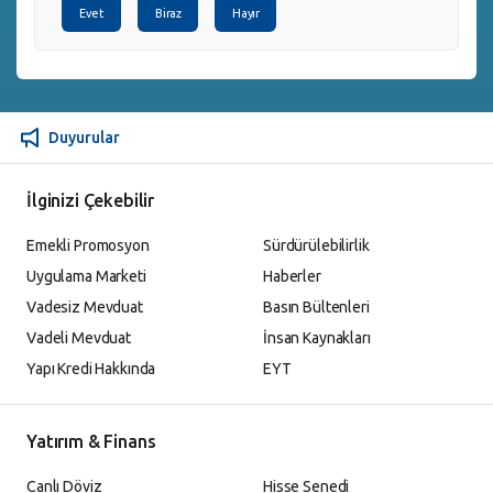
Evet
Biraz
Hayır
Duyurular
İlginizi Çekebilir
Emekli Promosyon
Sürdürülebilirlik
Uygulama Marketi
Haberler
Vadesiz Mevduat
Basın Bültenleri
Vadeli Mevduat
İnsan Kaynakları
Yapı Kredi Hakkında
EYT
Yatırım & Finans
Canlı Döviz
Hisse Senedi