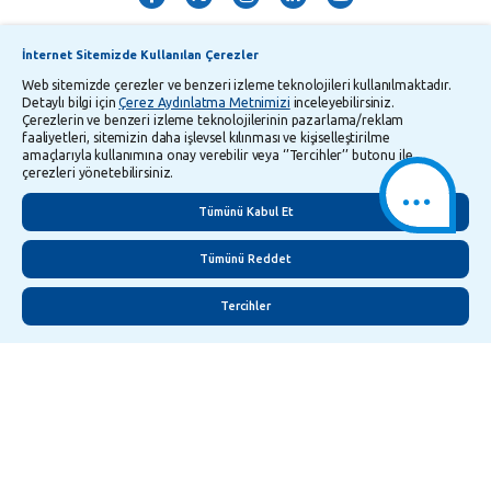
İnternet Sitemizde Kullanılan Çerezler
Web sitemizde çerezler ve benzeri izleme teknolojileri kullanılmaktadır.
Detaylı bilgi için
Çerez Aydınlatma Metnimizi
inceleyebilirsiniz.
Çerezlerin ve benzeri izleme teknolojilerinin pazarlama/reklam
TMSF ve YTM Zaman Aşımı Listesi
Bilgi Toplumu Hizmetleri
faaliyetleri, sitemizin daha işlevsel kılınması ve kişiselleştirilme
amaçlarıyla kullanımına onay verebilir veya ‘’Tercihler’’ butonu ile
Kişisel Verilerin Korunması
Gizlilik Politikası
Çerez Aydınlatma Metni
çerezleri yönetebilirsiniz.
İletişim
English
Tümünü Kabul Et
Tümünü Reddet
Tercihler
©
2026
Yapı ve Kredi Bankası A.Ş.