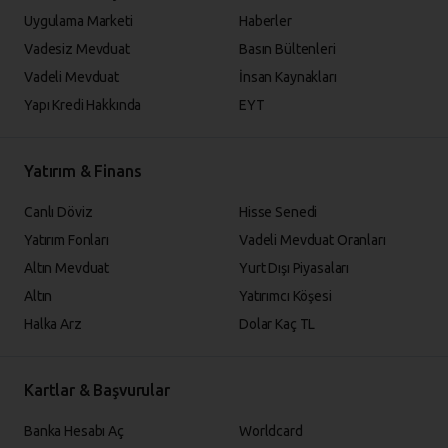
Uygulama Marketi
Haberler
Vadesiz Mevduat
Basın Bültenleri
Vadeli Mevduat
İnsan Kaynakları
Yapı Kredi Hakkında
EYT
Yatırım & Finans
Canlı Döviz
Hisse Senedi
Yatırım Fonları
Vadeli Mevduat Oranları
Altın Mevduat
Yurt Dışı Piyasaları
Altın
Yatırımcı Köşesi
Halka Arz
Dolar Kaç TL
Kartlar & Başvurular
Banka Hesabı Aç
Worldcard