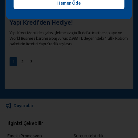
Hemen Öde
1 Yıllık Robom Ön Muhasebe Programı
Yapı Kredi'den Hediye!
Yapı Kredi Mobil’den şahıs işletmeniz için ilk defa ticari hesap açın ve
World Business kartınıza başvurun; 2.988 TL değerindeki 1 yıllık Robom
paketinin ücretini Yapı Kredi karşılasın.
1
2
3
Duyurular
İlginizi Çekebilir
Emekli Promosyon
Sürdürülebilirlik