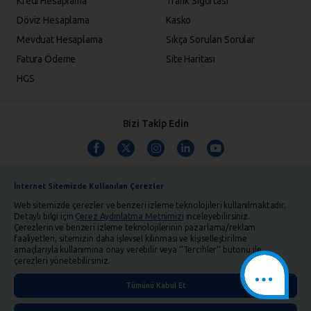
Kredi Hesaplama
Trafik Sigortası
Döviz Hesaplama
Kasko
Mevduat Hesaplama
Sıkça Sorulan Sorular
Fatura Ödeme
Site Haritası
HGS
Bizi Takip Edin
İnternet Sitemizde Kullanılan Çerezler
Web sitemizde çerezler ve benzeri izleme teknolojileri kullanılmaktadır.
Detaylı bilgi için
Çerez Aydınlatma Metnimizi
inceleyebilirsiniz.
Çerezlerin ve benzeri izleme teknolojilerinin pazarlama/reklam
TMSF ve YTM Zaman Aşımı Listesi
Bilgi Toplumu Hizmetleri
faaliyetleri, sitemizin daha işlevsel kılınması ve kişiselleştirilme
amaçlarıyla kullanımına onay verebilir veya ‘’Tercihler’’ butonu ile
Kişisel Verilerin Korunması
Gizlilik Politikası
Çerez Aydınlatma Metni
çerezleri yönetebilirsiniz.
İletişim
English
Tümünü Kabul Et