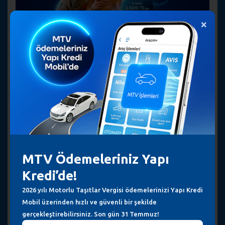
×
PATILIDOSTUM kodu ile Yapı Kredili olun,5
ay boyunca her ay 5000 TL ve üzeri
petshop ve veteriner harcamalarınızda
500 TL nakit iade, 5 ayda toplam 2500
TL'ye varan nakit iade kazanın,
masraflarınızı hafifletin!
PATILIDOSTUM kodu ile Yapı Kredili olanlara 5 ayda toplam 2500 TL'ye
varan nakit iade fırsatı!
MTV Ödemeleriniz Yapı
Kredi’de!
2026 yılı Motorlu Taşıtlar Vergisi ödemelerinizi Yapı Kredi
Mobil üzerinden hızlı ve güvenli bir şekilde
gerçekleştirebilirsiniz. Son gün 31 Temmuz!