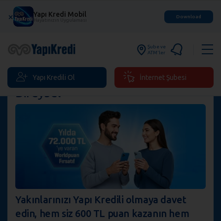
Yapı Kredi Mobil
×
Download
Hayatınızın Uygulaması
Şube ve
ATM'ler
Yapı Kredili Ol
İnternet Şubesi
Bireysel
Yakınlarınızı Yapı Kredili olmaya davet
edin, hem siz 600 TL puan kazanın hem