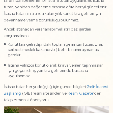
tarafından belirlenen bir istisna tutarı uygulanır. Bu istisna
tutarı, yeniden değerleme oranına göre her yıl güncellenir.
İstisna tutarının altında kalan yıllık konut kira gelirleri için
beyanname verme zorunluluğu bulunmaz.
Ancak istisnadan yararlanabilmek için bazı şartları
karşılamalısınız:
Konut kira geliri dışındaki toplam gelirinizin (ticari, zirai,
serbest meslek kazancı vb.) belirli bir sınırı aşmaması
gerekir.
İstisna yalnızca konut olarak kiraya verilen taşınmazlar
için geçerlidir, iş yeri kira gelirlerinde buistisna
uygulanmaz.
İstisna tutarı her yıl değiştiği için güncel bilgileri
Gelir İdaresi
Başkanlığı
(GİB) resmî sitesinden ve
Resmî Gazete
'den
takip etmenizi öneriyoruz.