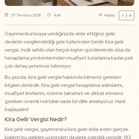
07 Temmuz 2026
4 dk
Paylaş
A
A
Gayrimenkul kiraya verdiğinizde elde ettiğiniz gelir,
devletin vergilendirdiği gelir türlerinden biridir. Kira gelir
vergisi, mülk sahibi olan birçok kişinin gündeminde olsa da
hesaplama yöntemlerinden muafiyet tutarlarına kadar pek
çok detay yeterince bilinmiyor.
Bu yazıda, kira gelir vergisi hakkında bilmeniz gereken
bilgileri derledik. Kira gelir vergisi hesaplama adımlarını,
muafiyet limitlerini, ödeme takvimini ve dikkat etmeniz
gereken önemli noktaları sade bir dille anlatıyoruz. Hadi
başlayalım!
Kira Gelir Vergisi Nedir?
Kira gelir vergisi, gayrimenkul kira geliri elde eden gerçek
kişilerin bu gelirleri üzerinden devlete ödediği vergidir.
193