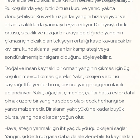
havalarda ve kuraklıklarda kıvılcım sebebiyle başlayabiliyor.
Bu koşullarda yeşil bitki örtüsü kuru ve yanıcı yakıta
dönüşebiliyor. Kuvvetli rüzgarlar yangını hızla yayıyor ve
artan sıcaklıklarda yanmayı teşvik ediyor. Dolayısıyla bitki
örtüsü, sıcaklık ve rüzgar bir araya geldiğinde yangının
çıkması için eksik olan tek şeyin ortalığı kasıp kavuracak bir
kıvılcım, kundaklama, yanan bir kamp ateşi veya
söndürülmemiş bir sigara olduğunu söyleyebiliriz.
Doğal ve insan kaynaklı bir orman yangının çıkması için üç
koşulun mevcut olması gerekir. Yakıt, oksijen ve bir ısı
kaynağı. İtfaiyeciler bu üç unsuru yangın üçgeni olarak
adlandırıyor. Yakıt, ağaçlar, çimenler, çalılar hatta evler dahil
olmak üzere bir yangına sebep olabilecek herhangi bir
yanıcı malzemedir. Bir alanın yakıt yükü ne kadar büyük
olursa, yangında o kadar yoğun olur.
Hava, ateşin yanmak için ihtiyaç duyduğu oksijeni sağlar.
Yangın, şiddetli rüzgarla daha da alevlenebilir. Isı kaynakları