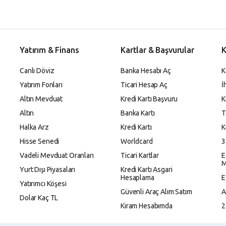
Yatırım & Finans
Kartlar & Başvurular
K
Canlı Döviz
Banka Hesabı Aç
K
Yatırım Fonları
Ticari Hesap Aç
İ
Altın Mevduat
Kredi Kartı Başvuru
K
Altın
Banka Kartı
T
Halka Arz
Kredi Kartı
K
Hisse Senedi
Worldcard
3
Vadeli Mevduat Oranları
Ticari Kartlar
E
M
Yurt Dışı Piyasaları
Kredi Kartı Asgari
Hesaplama
E
Yatırımcı Köşesi
Güvenli Araç Alım Satım
A
Dolar Kaç TL
Kiram Hesabımda
2