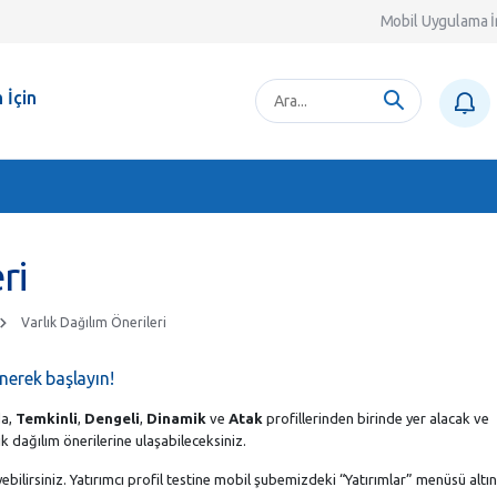
Mobil Uygulama İ
 İçin
ri
Varlık Dağılım Önerileri
nerek başlayın!
da,
Temkinli
,
Dengeli
,
Dinamik
ve
Atak
profillerinden birinde yer alacak ve
k dağılım önerilerine ulaşabileceksiniz.
eyebilirsiniz. Yatırımcı profil testine mobil şubemizdeki “Yatırımlar” menüsü altı