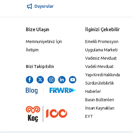
Duyurular
Bize Ulaşın
İlginizi Çekebilir
Memnuniyetiniz İçin
Emekli Promosyon
İletişim
Uygulama Marketi
Vadesiz Mevduat
Bizi Takip Edin
Vadeli Mevduat
Yapı Kredi Hakkında
Sürdürülebilirlik
Haberler
Basın Bültenleri
İnsan Kaynakları
EYT