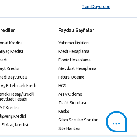
Tüm Duyurular
rediler
Faydalı Sayfalar
onut Kredisi
Yatırımcı İlişkileri
htiyaç Kredisi
Kredi Hesaplama
redi
Döviz Hesaplama
aşıt Kredisi
Mevduat Hesaplama
redi Başvurusu
Fatura Ödeme
 Ay Ertelemeli Kredi
HGS
snek Hesap/Kredili
MTV Ödeme
evduat Hesabı
Trafik Sigortası
YT Kredisi
Kasko
lışveriş Kredisi
Sıkça Sorulan Sorular
. El Araç Kredisi
Site Haritası